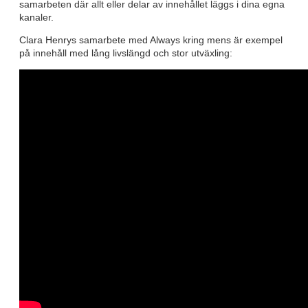
samarbeten där allt eller delar av innehållet läggs i dina egna
kanaler.
Clara Henrys samarbete med Always kring mens är exempel
på innehåll med lång livslängd och stor utväxling: