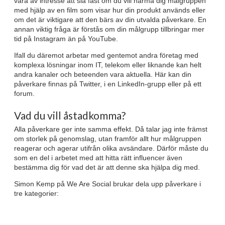
vara av intresse att slå fast om du vill närma dig målgruppen
med hjälp av en film som visar hur din produkt används eller
om det är viktigare att den bärs av din utvalda påverkare. En
annan viktig fråga är förstås om din målgrupp tillbringar mer
tid på Instagram än på YouTube.
Ifall du däremot arbetar med gentemot andra företag med
komplexa lösningar inom IT, telekom eller liknande kan helt
andra kanaler och beteenden vara aktuella. Här kan din
påverkare finnas på Twitter, i en LinkedIn-grupp eller på ett
forum.
Vad du vill åstadkomma?
Alla påverkare ger inte samma effekt. Då talar jag inte främst
om storlek på genomslag, utan framför allt hur målgruppen
reagerar och agerar utifrån olika avsändare. Därför måste du
som en del i arbetet med att hitta rätt influencer även
bestämma dig för vad det är att denne ska hjälpa dig med.
Simon Kemp på We Are Social brukar dela upp påverkare i
tre kategorier: