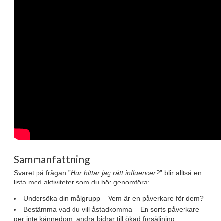
Sammanfattning
Svaret på frågan ”
Hur hittar jag rätt influencer?
” blir alltså en
lista med aktiviteter som du bör genomföra:
Undersöka din målgrupp – Vem är en påverkare för dem?
Bestämma vad du vill åstadkomma – En sorts påverkare
ger inte kännedom, andra bidrar till ökad försäljning