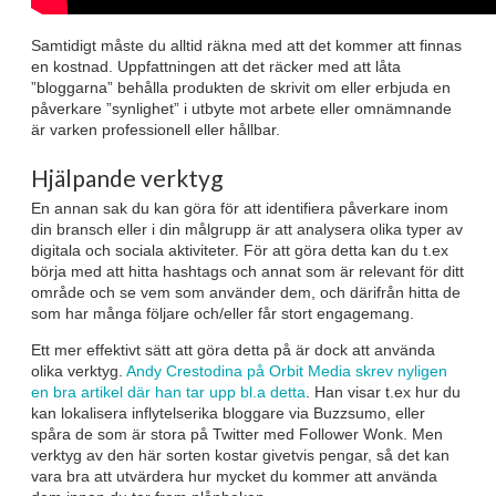
Samtidigt måste du alltid räkna med att det kommer att finnas
en kostnad. Uppfattningen att det räcker med att låta
”bloggarna” behålla produkten de skrivit om eller erbjuda en
påverkare ”synlighet” i utbyte mot arbete eller omnämnande
är varken professionell eller hållbar.
Hjälpande verktyg
En annan sak du kan göra för att identifiera påverkare inom
din bransch eller i din målgrupp är att analysera olika typer av
digitala och sociala aktiviteter. För att göra detta kan du t.ex
börja med att hitta hashtags och annat som är relevant för ditt
område och se vem som använder dem, och därifrån hitta de
som har många följare och/eller får stort engagemang.
Ett mer effektivt sätt att göra detta på är dock att använda
olika verktyg.
Andy Crestodina på Orbit Media skrev nyligen
en bra artikel där han tar upp bl.a detta
. Han visar t.ex hur du
kan lokalisera inflytelserika bloggare via Buzzsumo, eller
spåra de som är stora på Twitter med Follower Wonk. Men
verktyg av den här sorten kostar givetvis pengar, så det kan
vara bra att utvärdera hur mycket du kommer att använda