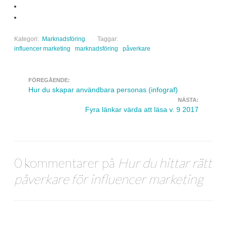
Kategori:
Marknadsföring
Taggar:
influencer marketing
marknadsföring
påverkare
FÖREGÅENDE:
Navigera inlägg
Hur du skapar användbara personas (infograf)
NÄSTA:
Fyra länkar värda att läsa v. 9 2017
0 kommentarer på
Hur du hittar rätt
påverkare för influencer marketing