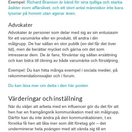
Exempel:
Richard Branson är känd för sina tydliga och starka
åsikter inom affärslivet, och ett stort antal människor inte bara
lyssnar på honom utan agerar även
.
Advokater
Advokater är personer som delar med sig av sin entusiasm
för ett varumärke eller en produkt, till andra i din
målgrupp. De har sällan en stor publik (en del får det över
tid), men de berättar mycket och gärna om det som
intresserar dem. De är fans, förväntar sig sällan ersättning
och kan bidra till ökning av både varumärke och försäljning.
Exempel: Du kan hitta många exempel i sociala medier, på
rekommendationssajter och i forum.
Du kan läsa mer om detta i den här posten
Värderingar och inställning
När du väljer att arbeta med en influencer gör du det för att
hen har en framgångsrik kommunikation med sin målgrupp.
Därför kan du inte ändra på den kommunikationen, t.ex
försöka få hen att låta mer som ditt företag gör – det
underminerar hela poängen med att vända sig till en