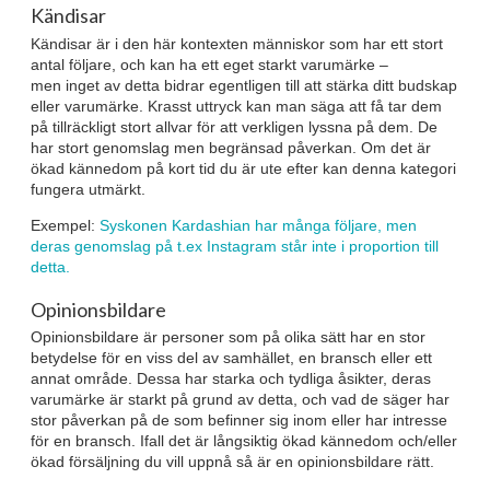
Kändisar
Kändisar är i den här kontexten människor som har ett stort
antal följare, och kan ha ett eget starkt varumärke –
men inget av detta bidrar egentligen till att stärka ditt budskap
eller varumärke. Krasst uttryck kan man säga att få tar dem
på tillräckligt stort allvar för att verkligen lyssna på dem. De
har stort genomslag men begränsad påverkan. Om det är
ökad kännedom på kort tid du är ute efter kan denna kategori
fungera utmärkt.
Exempel:
Syskonen Kardashian har många följare, men
deras genomslag på t.ex Instagram står inte i proportion till
detta.
Opinionsbildare
Opinionsbildare är personer som på olika sätt har en stor
betydelse för en viss del av samhället, en bransch eller ett
annat område. Dessa har starka och tydliga åsikter, deras
varumärke är starkt på grund av detta, och vad de säger har
stor påverkan på de som befinner sig inom eller har intresse
för en bransch. Ifall det är långsiktig ökad kännedom och/eller
ökad försäljning du vill uppnå så är en opinionsbildare rätt.