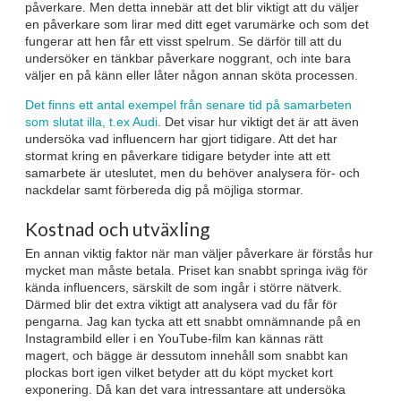
påverkare. Men detta innebär att det blir viktigt att du väljer
en påverkare som lirar med ditt eget varumärke och som det
fungerar att hen får ett visst spelrum. Se därför till att du
undersöker en tänkbar påverkare noggrant, och inte bara
väljer en på känn eller låter någon annan sköta processen.
Det finns ett antal exempel från senare tid på samarbeten
som slutat illa, t.ex Audi
. Det visar hur viktigt det är att även
undersöka vad influencern har gjort tidigare. Att det har
stormat kring en påverkare tidigare betyder inte att ett
samarbete är uteslutet, men du behöver analysera för- och
nackdelar samt förbereda dig på möjliga stormar.
Kostnad och utväxling
En annan viktig faktor när man väljer påverkare är förstås hur
mycket man måste betala. Priset kan snabbt springa iväg för
kända influencers, särskilt de som ingår i större nätverk.
Därmed blir det extra viktigt att analysera vad du får för
pengarna. Jag kan tycka att ett snabbt omnämnande på en
Instagrambild eller i en YouTube-film kan kännas rätt
magert, och bägge är dessutom innehåll som snabbt kan
plockas bort igen vilket betyder att du köpt mycket kort
exponering. Då kan det vara intressantare att undersöka