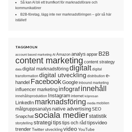
Så kan AI bli ett trumfkort för marknadsförare och
kommunikatörer
B2B-företag, lägg inte ner marknadsföringen – gör så här
istället!
TAGGMOLN
B2B
analys
appar
Amazon
account based marketing
AI
content marketing
content strategy
digitalt
digital marknadsföring
digital
data
digital utveckling
e-
transformation
distribution
Facebook
handel
Google
Inbound marketing
innehåll
infograf
influencer marketing
Instagram
internet
innehållsproduktion
köpresan
marknadsföring
LinkedIn
mobilen
media
native advertising
målgruppsanalys
SEO
sociala medier
statistik
Snapchat
strategi
tips
tipsvideo
tips och råd
storytelling
video
trender
Twitter
YouTube
utveckling