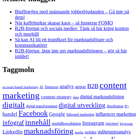
Bluffmejlen med spännande jobberbjudanden – Gå inte på
dem!
När kaffeburkar skapar kaos – så fungerar FOMO
B2B-företag och sociala medier: Tänk så här kring konton
och innehåll
Så kan AI bli ett trumfkort för marknadsförare och
kommunikatörer
B2B-företag, lägg inte ner marknadsföringen – gör så här
istället!
Taggmoln
content
B2B
analys
appar
Amazon
account based marketing
AI
marketing
content strategy
digital marknadsföring
data
digitalt
digital utveckling
e-
digital transformation
distribution
Facebook
handel
Google
influencer marketing
Inbound marketing
innehåll
infograf
Instagram
internet
innehållsproduktion
köpresan
marknadsföring
LinkedIn
målgruppsanalys
mobilen
media