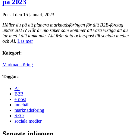
på 2023
Postat den 15 januari, 2023
Håller du på att planera marknadsföringen för ditt B2B-företag
under 2023? Här är nio saker som kommer att vara viktiga att du
tar med i ditt tänkande. Allt från data och e-post till sociala medier
och AI.
Läs mer
Kategori:
Marknadsföring
Taggar:
AI
B2B
e-post
innehåll
marknadsföring
SEO
sociala medier
Senaste inläggen