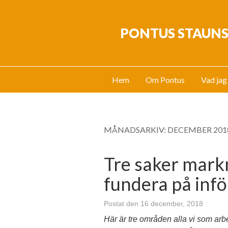
PONTUS STAUN
Hem
Om Pontus
Vad jag
MÅNADSARKIV:
DECEMBER 201
Tre saker mark
fundera på inf
Postat den 16 december, 2018
Här är tre områden alla vi som a