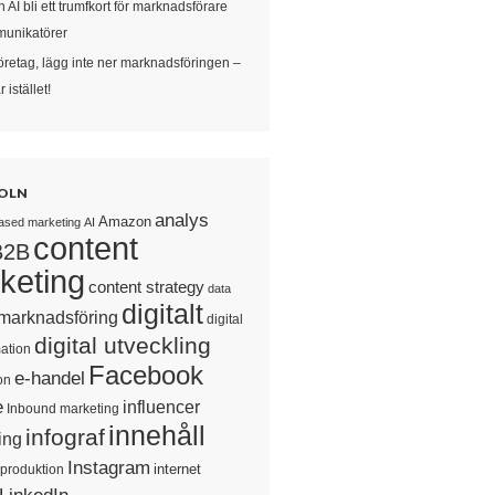
 AI bli ett trumfkort för marknadsförare
unikatörer
öretag, lägg inte ner marknadsföringen –
 istället!
OLN
analys
Amazon
ased marketing
AI
content
B2B
keting
content strategy
data
digitalt
 marknadsföring
digital
digital utveckling
ation
Facebook
e-handel
on
e
influencer
Inbound marketing
innehåll
infograf
ing
Instagram
internet
sproduktion