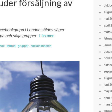
der försäljning av
oktob
augus
maj 2
april 
 Facebookgrupp i London såldes säger
mars 
öpa och sälja grupper
Läs mer
febru
janua
ook
förbud
grupper
sociala medier
decem
novem
oktob
septe
augus
juni 
maj 2
april 
mars 
febru