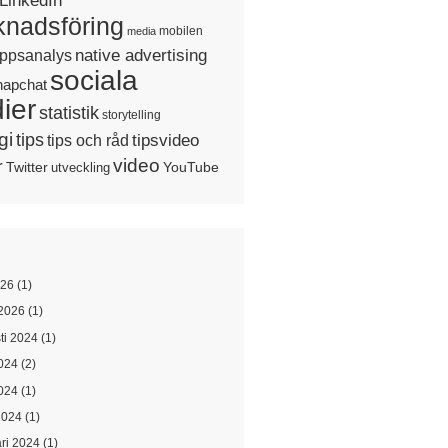
LinkedIn
nadsföring
mobilen
media
native advertising
ppsanalys
sociala
napchat
ier
statistik
storytelling
gi
tips
tipsvideo
tips och råd
video
r
Twitter
YouTube
utveckling
026
(1)
2026
(1)
ti 2024
(1)
2024
(2)
024
(1)
2024
(1)
ari 2024
(1)