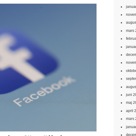
janua
novem
augus
mars 
febru
janua
decem
novem
oktob
septe
augus
juni 
maj 2
april 
mars 
janua
decem