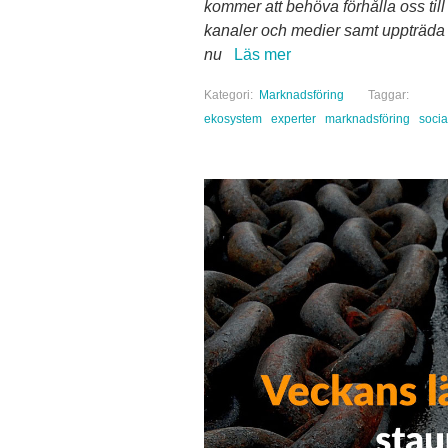
kommer att behöva förhålla oss till
kanaler och medier samt uppträda 
nu
Läs mer
Kategori:
Marknadsföring
Taggar:
ekosystem
experter
marknadsföring
socia