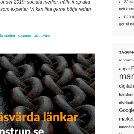
 under 2019: sociala medier, hålla ihop alla
Så kan
som experter. Vi kan lika gärna börja redan
och komm
B2B-f
gör så här
la medier
spaning
utveckling
TAGGM
account b
appar
mar
digital
transform
distributi
Googl
market
innehåll