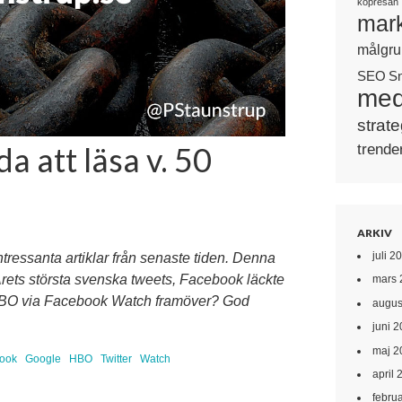
köpresan
mark
målgru
SEO
S
med
strate
a att läsa v. 50
trende
ARKIV
juli 2
ntressanta artiklar från senaste tiden. Denna
ets största svenska tweets, Facebook läckte
mars 
å HBO via Facebook Watch framöver? God
augus
juni 
maj 2
ook
Google
HBO
Twitter
Watch
april 
febru