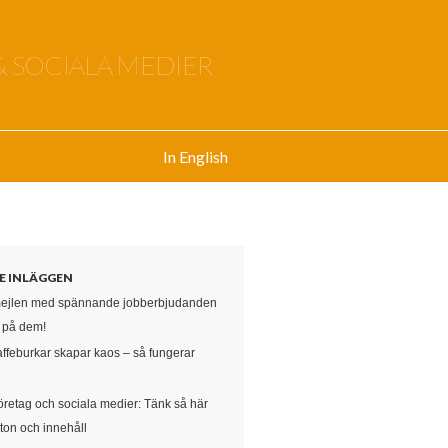
& SOCIALA MEDIER
In English
E INLÄGGEN
mejlen med spännande jobberbjudanden
e på dem!
affeburkar skapar kaos – så fungerar
öretag och sociala medier: Tänk så här
ton och innehåll