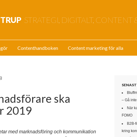
STRUP
STRATEGI, DIGITALT, CONTENT 
 gör
Contenthandboken
Content marketing för alla
8
SENAST
Bluff
nadsförare ska
– Gå int
ör 2019
När k
FOMO
B2B-f
kring kon
rbetar med marknadsföring och kommunikation