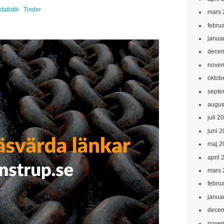
statistik
Tinder
mars 
febru
janua
decem
novem
oktob
septe
augus
juli 2
juni 
maj 2
april 
mars 
febru
janua
decem
novem