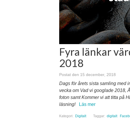
Fyra länkar värd
2018
Postat den 15 december, 2018
Dags för årets sista samling med i
vecka om Vad vi googlade 2018, År
foton samt Kommer vi att titta p
läsning!
Läs mer
Kategori:
Digitalt
Taggar:
digitalt
Faceb