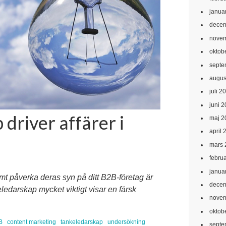
janua
decem
novem
oktob
septe
augus
juli 2
juni 
driver affärer i
maj 2
april 
mars 
febru
janua
samt påverka deras syn på ditt B2B-företag är
decem
ledarskap mycket viktigt visar en färsk
novem
oktob
B
content marketing
tankeledarskap
undersökning
septe