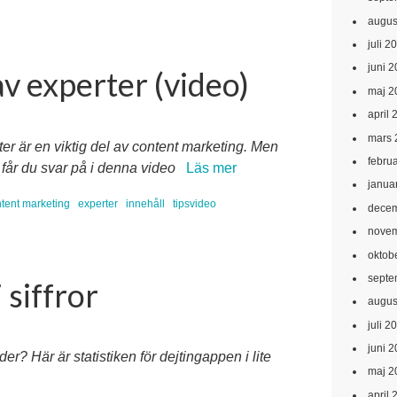
augus
juli 2
juni 
av experter (video)
maj 2
april 
mars 
er är en viktig del av content marketing. Men
febru
t får du svar på i denna video
Läs mer
janua
tent marketing
experter
innehåll
tipsvideo
decem
novem
oktob
septe
 siffror
augus
juli 2
juni 
? Här är statistiken för dejtingappen i lite
maj 2
april 