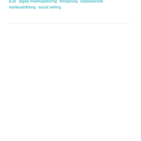
B2B
digital marknadsföring
försäljning
köpbeteende
marknadsföring
social selling