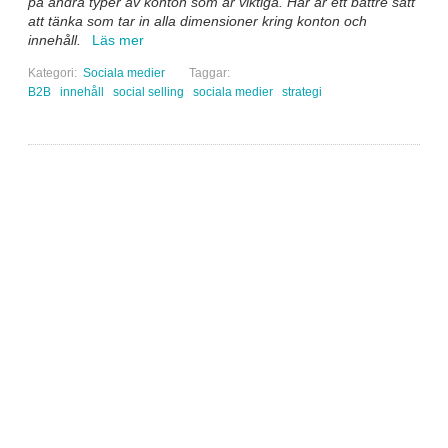
på andra typer av konton som är viktiga. Här är ett bättre sätt
att tänka som tar in alla dimensioner kring konton och
innehåll.
Läs mer
Kategori:
Sociala medier
Taggar:
B2B
innehåll
social selling
sociala medier
strategi