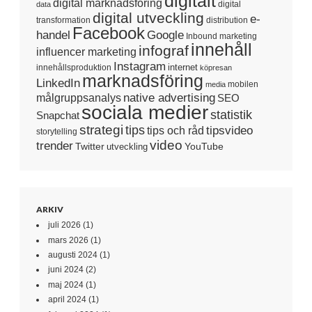
digitalt
digital marknadsföring
digital
data
digital utveckling
e-
transformation
distribution
Facebook
handel
Google
Inbound marketing
innehåll
infograf
influencer marketing
Instagram
internet
innehållsproduktion
köpresan
marknadsföring
LinkedIn
mobilen
media
native advertising
målgruppsanalys
SEO
sociala medier
statistik
Snapchat
strategi
tips
tipsvideo
tips och råd
storytelling
video
trender
Twitter
YouTube
utveckling
ARKIV
juli 2026
(1)
mars 2026
(1)
augusti 2024
(1)
juni 2024
(2)
maj 2024
(1)
april 2024
(1)