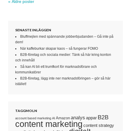
«
Äldre poster
Navigera inlägg
SENASTE INLÄGGEN
Bluffmejlen med spännande jobberbjudanden – Gå inte på
dem!
När kaffeburkar skapar kaos – så fungerar FOMO
B2B-företag och sociala medier: Tänk så här kring konton
och innehåll
Så kan AI bli ett trumfkort för marknadsförare och
kommunikatörer
B2B-företag, lägg inte ner marknadsföringen – gör så här
istället!
TAGGMOLN
B2B
analys
appar
Amazon
account based marketing
AI
content marketing
content strategy