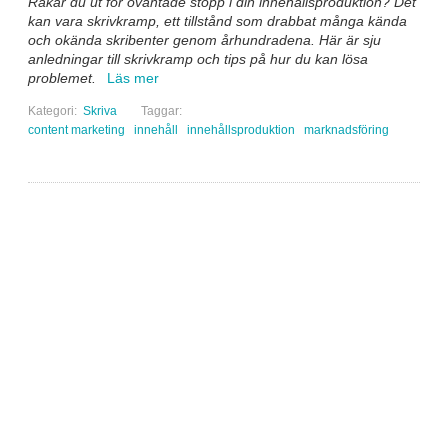
Råkar du ut för oväntade stopp i din innehållsproduktion? Det
kan vara skrivkramp, ett tillstånd som drabbat många kända
och okända skribenter genom århundradena. Här är sju
anledningar till skrivkramp och tips på hur du kan lösa
problemet.
Läs mer
Kategori:
Skriva
Taggar:
content marketing
innehåll
innehållsproduktion
marknadsföring