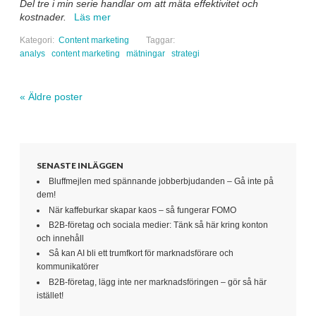
Del tre i min serie handlar om att mäta effektivitet och
kostnader.
Läs mer
Kategori:
Content marketing
Taggar:
analys
content marketing
mätningar
strategi
«
Äldre poster
Navigera inlägg
SENASTE INLÄGGEN
Bluffmejlen med spännande jobberbjudanden – Gå inte på
dem!
När kaffeburkar skapar kaos – så fungerar FOMO
B2B-företag och sociala medier: Tänk så här kring konton
och innehåll
Så kan AI bli ett trumfkort för marknadsförare och
kommunikatörer
B2B-företag, lägg inte ner marknadsföringen – gör så här
istället!