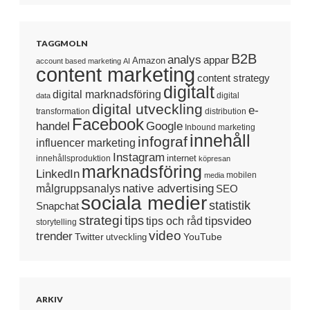
TAGGMOLN
B2B
analys
appar
Amazon
account based marketing
AI
content marketing
content strategy
digitalt
digital marknadsföring
digital
data
digital utveckling
e-
transformation
distribution
Facebook
handel
Google
Inbound marketing
innehåll
infograf
influencer marketing
Instagram
internet
innehållsproduktion
köpresan
marknadsföring
LinkedIn
mobilen
media
native advertising
målgruppsanalys
SEO
sociala medier
statistik
Snapchat
strategi
tips
tipsvideo
tips och råd
storytelling
video
trender
Twitter
YouTube
utveckling
ARKIV