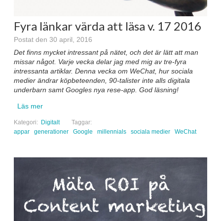
Fyra länkar värda att läsa v. 17 2016
Postat den 30 april, 2016
Det finns mycket intressant på nätet, och det är lätt att man
missar något. Varje vecka delar jag med mig av tre-fyra
intressanta artiklar. Denna vecka om WeChat, hur sociala
medier ändrar köpbeteenden, 90-talister inte alls digitala
underbarn samt Googles nya rese-app. God läsning!
Läs mer
Kategori:
Digitalt
Taggar:
appar
generationer
Google
millennials
sociala medier
WeChat