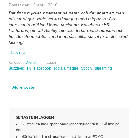
Postat den 16 april, 2016
Det finns mycket intressant på nätet, och det är lätt att man
missar något. Varje vecka delar jag med mig av tre-fyra
intressanta artiklar. Denna vecka om Facebooks F8-
konferens, om att Spotify inte alls dödar musikindustrin och
hur Buzzfeed jobbar med innehåll i olika sociala kanaler. God
läsning!
Läs mer
Kategori:
Digitalt
Taggar:
Buzzfeed
F8
Facebook
sociala medier
Spotify
streaming
«
Äldre poster
Navigera inlägg
SENASTE INLÄGGEN
Bluffmejlen med spännande jobberbjudanden – Gå inte på
dem!
När kaffeburkar skapar kaos – så fungerar FOMO