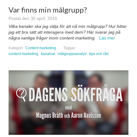
Var finns min målgrupp?
Postat den 30 april, 2016
Vilka kanaler ska jag välja för att nå min målgrupp? Hur hittar
jag ett bra sätt att interagera med dem? Här svarar jag på
några vanliga frågor inom content marketing.
Läs mer
Kategori:
Content marketing
Taggar:
content marketing
kanalval
målgruppsanalys
tips och råd