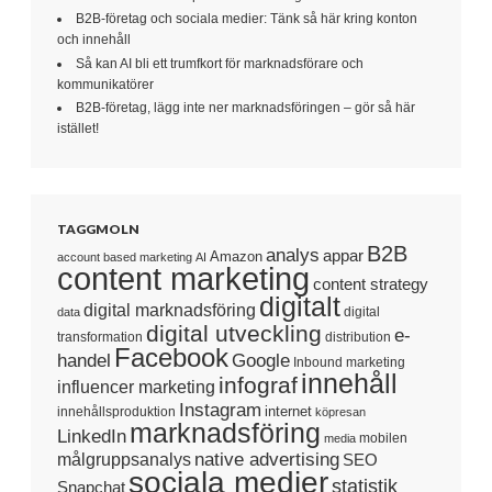
B2B-företag och sociala medier: Tänk så här kring konton
och innehåll
Så kan AI bli ett trumfkort för marknadsförare och
kommunikatörer
B2B-företag, lägg inte ner marknadsföringen – gör så här
istället!
TAGGMOLN
B2B
analys
appar
Amazon
account based marketing
AI
content marketing
content strategy
digitalt
digital marknadsföring
digital
data
digital utveckling
e-
transformation
distribution
Facebook
handel
Google
Inbound marketing
innehåll
infograf
influencer marketing
Instagram
internet
innehållsproduktion
köpresan
marknadsföring
LinkedIn
mobilen
media
native advertising
målgruppsanalys
SEO
sociala medier
statistik
Snapchat