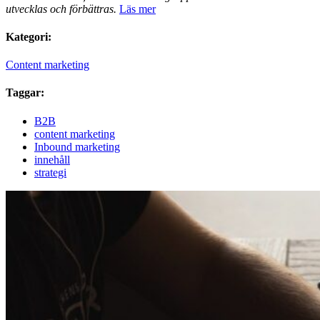
utvecklas och förbättras.
Läs mer
Kategori:
Content marketing
Taggar:
B2B
content marketing
Inbound marketing
innehåll
strategi