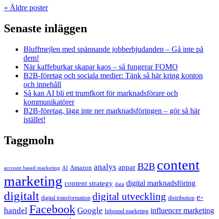
«
Äldre poster
Senaste inläggen
Bluffmejlen med spännande jobberbjudanden – Gå inte på
dem!
När kaffeburkar skapar kaos – så fungerar FOMO
B2B-företag och sociala medier: Tänk så här kring konton
och innehåll
Så kan AI bli ett trumfkort för marknadsförare och
kommunikatörer
B2B-företag, lägg inte ner marknadsföringen – gör så här
istället!
Taggmoln
content
B2B
analys
appar
Amazon
account based marketing
AI
marketing
content strategy
digital marknadsföring
data
digitalt
digital utveckling
e-
digital transformation
distribution
Facebook
handel
Google
influencer marketing
Inbound marketing