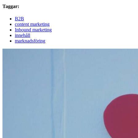
Taggar:
B2B
content marketing
Inbound marketing
innehåll
marknadsföring