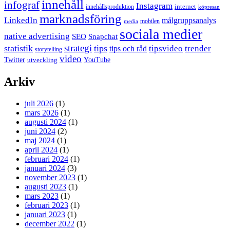
innehåll
infograf
Instagram
internet
innehållsproduktion
köpresan
marknadsföring
LinkedIn
målgruppsanalys
mobilen
media
sociala medier
native advertising
SEO
Snapchat
strategi
statistik
tips
tipsvideo
trender
tips och råd
storytelling
video
Twitter
YouTube
utveckling
Arkiv
juli 2026
(1)
mars 2026
(1)
augusti 2024
(1)
juni 2024
(2)
maj 2024
(1)
april 2024
(1)
februari 2024
(1)
januari 2024
(3)
november 2023
(1)
augusti 2023
(1)
mars 2023
(1)
februari 2023
(1)
januari 2023
(1)
december 2022
(1)