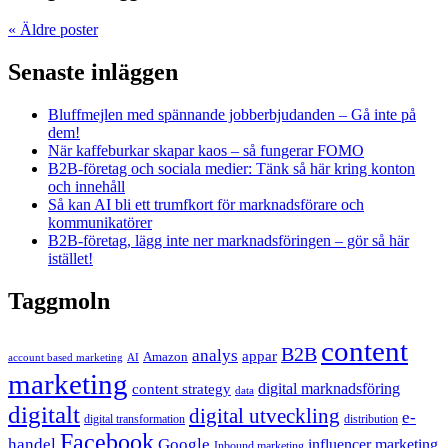
«
Äldre poster
Senaste inläggen
Bluffmejlen med spännande jobberbjudanden – Gå inte på
dem!
När kaffeburkar skapar kaos – så fungerar FOMO
B2B-företag och sociala medier: Tänk så här kring konton
och innehåll
Så kan AI bli ett trumfkort för marknadsförare och
kommunikatörer
B2B-företag, lägg inte ner marknadsföringen – gör så här
istället!
Taggmoln
content
B2B
analys
appar
Amazon
account based marketing
AI
marketing
content strategy
digital marknadsföring
data
digitalt
digital utveckling
e-
digital transformation
distribution
Facebook
handel
Google
influencer marketing
Inbound marketing