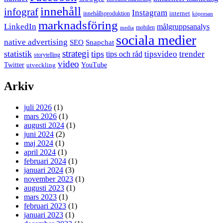
innehåll
infograf
Instagram
internet
innehållsproduktion
köpresan
marknadsföring
LinkedIn
målgruppsanalys
mobilen
media
sociala medier
native advertising
SEO
Snapchat
strategi
statistik
tips
tipsvideo
trender
tips och råd
storytelling
video
Twitter
YouTube
utveckling
Arkiv
juli 2026
(1)
mars 2026
(1)
augusti 2024
(1)
juni 2024
(2)
maj 2024
(1)
april 2024
(1)
februari 2024
(1)
januari 2024
(3)
november 2023
(1)
augusti 2023
(1)
mars 2023
(1)
februari 2023
(1)
januari 2023
(1)