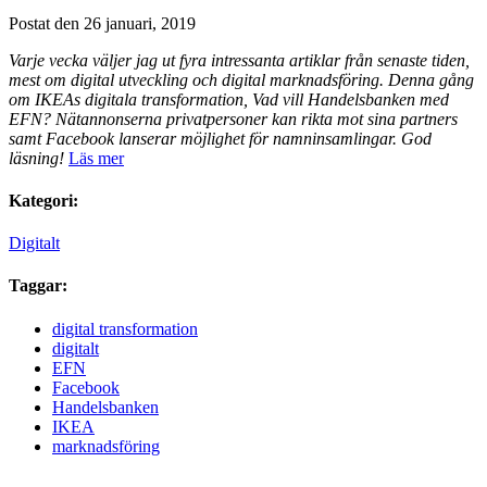
Postat den 26 januari, 2019
Varje vecka väljer jag ut fyra intressanta artiklar från senaste tiden,
mest om digital utveckling och digital marknadsföring. Denna gång
om IKEAs digitala transformation, Vad vill Handelsbanken med
EFN? Nätannonserna privatpersoner kan rikta mot sina partners
samt Facebook lanserar möjlighet för namninsamlingar. God
läsning!
Läs mer
Kategori:
Digitalt
Taggar:
digital transformation
digitalt
EFN
Facebook
Handelsbanken
IKEA
marknadsföring