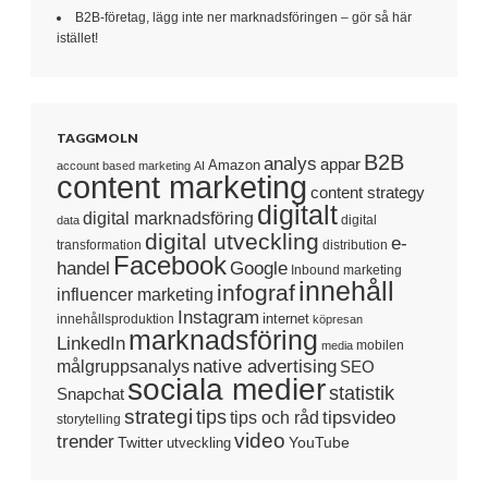
B2B-företag, lägg inte ner marknadsföringen – gör så här
istället!
TAGGMOLN
B2B
analys
appar
Amazon
account based marketing
AI
content marketing
content strategy
digitalt
digital marknadsföring
digital
data
digital utveckling
e-
transformation
distribution
Facebook
handel
Google
Inbound marketing
innehåll
infograf
influencer marketing
Instagram
internet
innehållsproduktion
köpresan
marknadsföring
LinkedIn
mobilen
media
native advertising
målgruppsanalys
SEO
sociala medier
statistik
Snapchat
strategi
tips
tipsvideo
tips och råd
storytelling
video
trender
Twitter
YouTube
utveckling