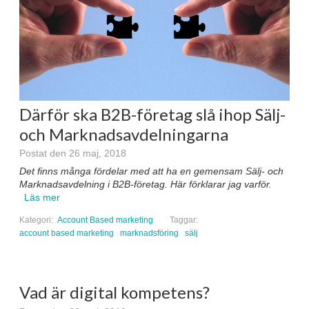
Därför ska B2B-företag slå ihop Sälj-
och Marknadsavdelningarna
Postat den 26 maj, 2018
Det finns många fördelar med att ha en gemensam Sälj- och
Marknadsavdelning i B2B-företag. Här förklarar jag varför.
Läs mer
Kategori:
Account Based marketing
Taggar:
account based marketing
marknadsföring
sälj
Vad är digital kompetens?