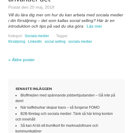
Postat den 20 maj, 2018
Vill du lära dig mer om hur du kan arbeta med sociala medier
i din försäljning – det som kallas social selling? Här är en
introduktion och tips på vad du ska göra
Läs mer
Kategori:
Sociala medier
Taggar:
försäljning
LinkedIn
social selling
sociala medier
«
Äldre poster
Navigera inlägg
SENASTE INLÄGGEN
Bluffmejlen med spännande jobberbjudanden – Gå inte på
dem!
När kaffeburkar skapar kaos – så fungerar FOMO
B2B-företag och sociala medier: Tänk så här kring konton
och innehåll
Så kan AI bli ett trumfkort för marknadsförare och
kommunikatörer