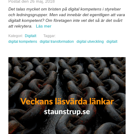
Postat den 26 maj, 2018
Det talas mycket om bristen på digital kompetens i styrelser
och ledningsgrupper. Men vad innebär det egentligen att vara
digitalt kompetent? Om företagen inte vet det så är det svårt
att rekrytera.
Läs mer
Kategori:
Digitalt
Taggar:
digital kompetens
digital transformation
digital utveckling
digitalt