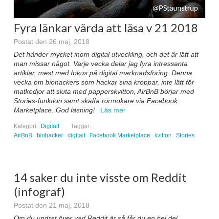
Fyra länkar värda att läsa v 21 2018
Postat den 26 maj, 2018
Det händer mycket inom digital utveckling, och det är lätt att
man missar något. Varje vecka delar jag fyra intressanta
artiklar, mest med fokus på digital marknadsföring. Denna
vecka om biohackers som hackar sina kroppar, inte lätt för
matkedjor att sluta med papperskvitton, AirBnB börjar med
Stories-funktion samt skaffa rörmokare via Facebook
Marketplace. God läsning!
Läs mer
Kategori:
Digitalt
Taggar:
AirBnB
biohacker
digitalt
Facebook Marketplace
kvitton
Stories
14 saker du inte visste om Reddit
(infograf)
Postat den 21 maj, 2018
Om du undrat över vad Reddit är så får du en hel del