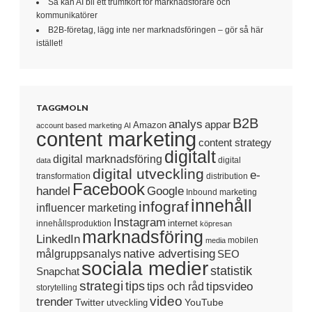
Så kan AI bli ett trumfkort för marknadsförare och
kommunikatörer
B2B-företag, lägg inte ner marknadsföringen – gör så här
istället!
TAGGMOLN
B2B
analys
appar
Amazon
account based marketing
AI
content marketing
content strategy
digitalt
digital marknadsföring
digital
data
digital utveckling
e-
transformation
distribution
Facebook
handel
Google
Inbound marketing
innehåll
infograf
influencer marketing
Instagram
internet
innehållsproduktion
köpresan
marknadsföring
LinkedIn
mobilen
media
native advertising
målgruppsanalys
SEO
sociala medier
statistik
Snapchat
strategi
tips
tipsvideo
tips och råd
storytelling
video
trender
Twitter
YouTube
utveckling