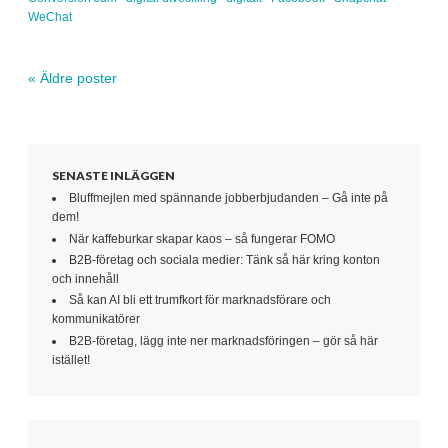
WeChat
«
Äldre poster
Navigera inlägg
SENASTE INLÄGGEN
Bluffmejlen med spännande jobberbjudanden – Gå inte på
dem!
När kaffeburkar skapar kaos – så fungerar FOMO
B2B-företag och sociala medier: Tänk så här kring konton
och innehåll
Så kan AI bli ett trumfkort för marknadsförare och
kommunikatörer
B2B-företag, lägg inte ner marknadsföringen – gör så här
istället!