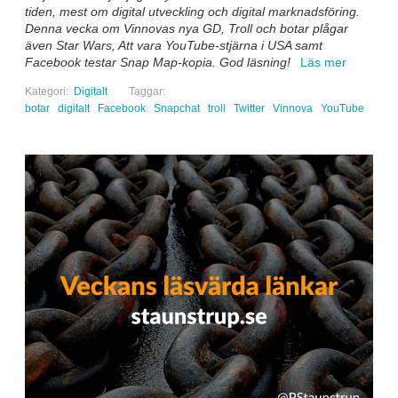
tiden, mest om digital utveckling och digital marknadsföring.
Denna vecka om Vinnovas nya GD, Troll och botar plågar
även Star Wars, Att vara YouTube-stjärna i USA samt
Facebook testar Snap Map-kopia. God läsning!
Läs mer
Kategori:
Digitalt
Taggar:
botar
digitalt
Facebook
Snapchat
troll
Twitter
Vinnova
YouTube