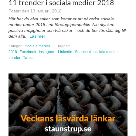
11 trender i sociala medier 2018
Postat den 13 januari, 2018
Här har du elva saker som kommer att påverka sociala
medier under 2018 i ett företagsperspektiv. Nio stycken
positiva möjligheter och två risker – och du bör förhålla dig till
dem alla.
Läs mer
Kategori:
Sociala medier
Taggar:
2018
Facebook
Instagram
LinkedIn
Snapchat
sociala medier
trender
Twitter