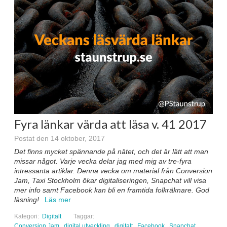
Fyra länkar värda att läsa v. 41 2017
Postat den 14 oktober, 2017
Det finns mycket spännande på nätet, och det är lätt att man
missar något. Varje vecka delar jag med mig av tre-fyra
intressanta artiklar. Denna vecka om material från Conversion
Jam, Taxi Stockholm ökar digitaliseringen, Snapchat vill visa
mer info samt Facebook kan bli en framtida folkräknare. God
läsning!
Läs mer
Kategori:
Digitalt
Taggar:
Conversion Jam
digital utveckling
digitalt
Facebook
Snapchat