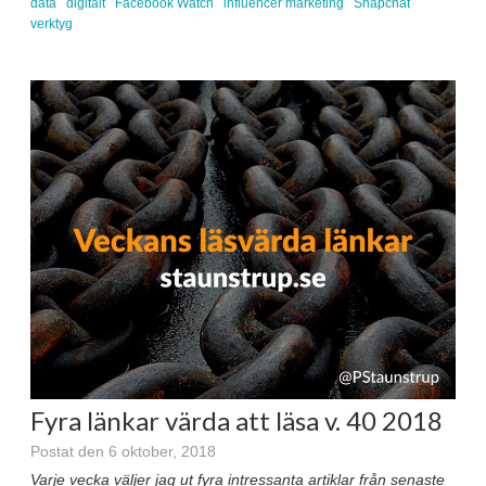
data
digitalt
Facebook Watch
influencer marketing
Snapchat
verktyg
Fyra länkar värda att läsa v. 40 2018
Postat den 6 oktober, 2018
Varje vecka väljer jag ut fyra intressanta artiklar från senaste