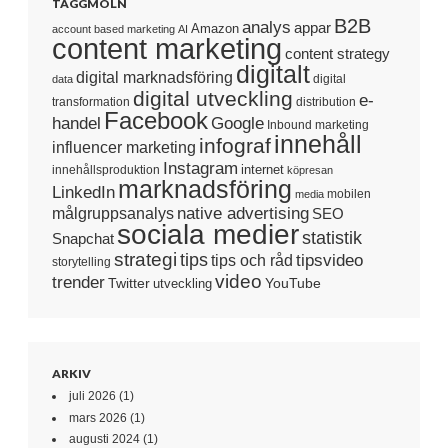
TAGGMOLN
B2B
analys
appar
Amazon
account based marketing
AI
content marketing
content strategy
digitalt
digital marknadsföring
digital
data
digital utveckling
e-
transformation
distribution
Facebook
handel
Google
Inbound marketing
innehåll
infograf
influencer marketing
Instagram
internet
innehållsproduktion
köpresan
marknadsföring
LinkedIn
mobilen
media
native advertising
målgruppsanalys
SEO
sociala medier
statistik
Snapchat
strategi
tips
tipsvideo
tips och råd
storytelling
video
trender
Twitter
YouTube
utveckling
ARKIV
juli 2026
(1)
mars 2026
(1)
augusti 2024
(1)