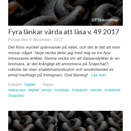
Fyra länkar värda att läsa v. 49 2017
Postat den 9 december, 2017
Det finns mycket spännande på nätet, och det är lätt att man
missar något. Varje vecka delar jag med mig av tre-fyra
intressanta artiklar. Denna vecka om att dataanalytiker är en
bristvara, är det krångligt att annonsera på Snapchat?,
robotar tar över snabbmatsindustrin och användandet av
emoji hashtags på Instagram. God läsning!
Läs mer
Kategori:
Digitalt
Taggar:
dataanalys
digitalt
emojis
hashtags
Instagram
robotar
snabbmat
Snapchat