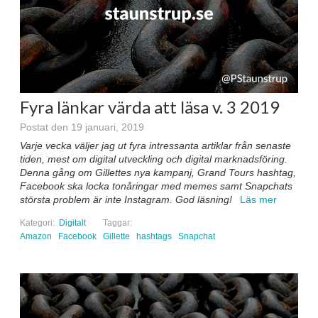
Fyra länkar värda att läsa v. 3 2019
Postat den 19 januari, 2019
Varje vecka väljer jag ut fyra intressanta artiklar från senaste
tiden, mest om digital utveckling och digital marknadsföring.
Denna gång om Gillettes nya kampanj, Grand Tours hashtag,
Facebook ska locka tonåringar med memes samt Snapchats
största problem är inte Instagram. God läsning!
Läs mer
Kategori:
Digitalt
Taggar:
Amazon
Facebook
Gillette
hashtags
Snapchat