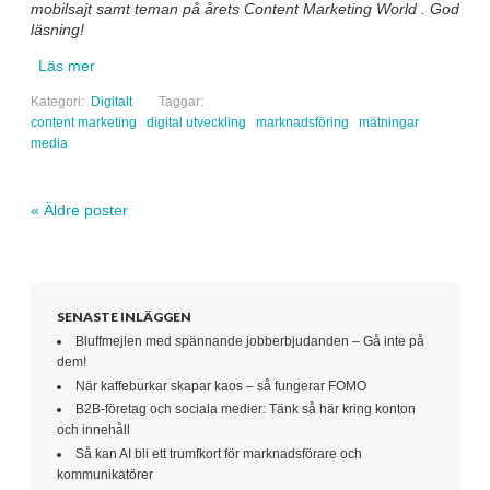
mobilsajt samt teman på årets Content Marketing World . God
läsning!
Läs mer
Kategori:
Digitalt
Taggar:
content marketing
digital utveckling
marknadsföring
mätningar
media
«
Äldre poster
Navigera inlägg
SENASTE INLÄGGEN
Bluffmejlen med spännande jobberbjudanden – Gå inte på
dem!
När kaffeburkar skapar kaos – så fungerar FOMO
B2B-företag och sociala medier: Tänk så här kring konton
och innehåll
Så kan AI bli ett trumfkort för marknadsförare och
kommunikatörer