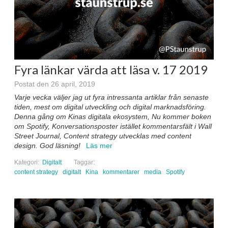
Fyra länkar värda att läsa v. 17 2019
Postat den 26 april, 2019
Varje vecka väljer jag ut fyra intressanta artiklar från senaste
tiden, mest om digital utveckling och digital marknadsföring.
Denna gång om Kinas digitala ekosystem, Nu kommer boken
om Spotify, Konversationsposter istället kommentarsfält i Wall
Street Journal, Content strategy utvecklas med content
design. God läsning!
Läs mer
Kategori:
Digitalt
Taggar:
content strategy
digitalt
Kina
kommentarer
media
Spotify