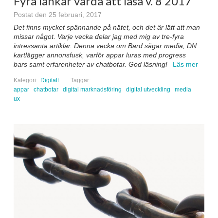
Fyra länkar värda att läsa v. 8 2017
Postat den 25 februari, 2017
Det finns mycket spännande på nätet, och det är lätt att man
missar något. Varje vecka delar jag med mig av tre-fyra
intressanta artiklar. Denna vecka om Bard sågar media, DN
kartlägger annonsfusk, varför appar luras med progress
bars samt erfarenheter av chatbotar. God läsning!
Läs mer
Kategori:
Digitalt
Taggar:
appar
chatbotar
digital marknadsföring
digital utveckling
media
ux