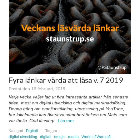
Fyra länkar värda att läsa v. 7 2019
Postat den 16 februari, 2019
Varje vecka väljer jag ut fyra intressanta artiklar från senaste
tiden, mest om digital utveckling och digital marknadsföring.
Denna gång om emojiutställning, utpressning på YouTube,
hur lokalmedia kan överleva samt berättelsen om Mats som
var Ibelin. God läsning!
Läs mer
Kategori:
Digitalt
Taggar:
digital utveckling
digitalt
emojis
media
World of Warcraft