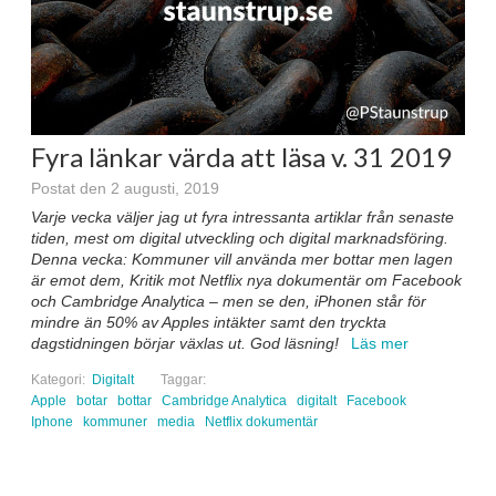
Fyra länkar värda att läsa v. 31 2019
Postat den 2 augusti, 2019
Varje vecka väljer jag ut fyra intressanta artiklar från senaste
tiden, mest om digital utveckling och digital marknadsföring.
Denna vecka: Kommuner vill använda mer bottar men lagen
är emot dem, Kritik mot Netflix nya dokumentär om Facebook
och Cambridge Analytica – men se den, iPhonen står för
mindre än 50% av Apples intäkter samt den tryckta
dagstidningen börjar växlas ut
. God läsning!
Läs mer
Kategori:
Digitalt
Taggar:
Apple
botar
bottar
Cambridge Analytica
digitalt
Facebook
Iphone
kommuner
media
Netflix dokumentär