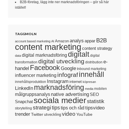
B2B-företag, lägg inte ner marknadsföringen – gör så här
istället!
TAGGMOLN
B2B
analys
appar
Amazon
account based marketing
AI
content marketing
content strategy
digitalt
digital marknadsföring
digital
data
digital utveckling
e-
transformation
distribution
Facebook
handel
Google
Inbound marketing
innehåll
infograf
influencer marketing
Instagram
internet
innehållsproduktion
köpresan
marknadsföring
LinkedIn
mobilen
media
native advertising
målgruppsanalys
SEO
sociala medier
statistik
Snapchat
strategi
tips
tipsvideo
tips och råd
storytelling
video
trender
Twitter
YouTube
utveckling