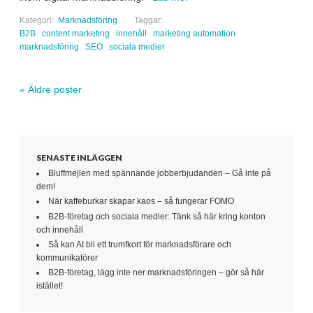
Kategori:
Marknadsföring
Taggar:
B2B
content marketing
innehåll
marketing automation
marknadsföring
SEO
sociala medier
«
Äldre poster
Navigera inlägg
SENASTE INLÄGGEN
Bluffmejlen med spännande jobberbjudanden – Gå inte på
dem!
När kaffeburkar skapar kaos – så fungerar FOMO
B2B-företag och sociala medier: Tänk så här kring konton
och innehåll
Så kan AI bli ett trumfkort för marknadsförare och
kommunikatörer
B2B-företag, lägg inte ner marknadsföringen – gör så här
istället!