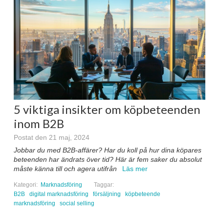
5 viktiga insikter om köpbeteenden
inom B2B
Postat den 21 maj, 2024
Jobbar du med B2B-affärer? Har du koll på hur dina köpares
beteenden har ändrats över tid? Här är fem saker du absolut
måste känna till och agera utifrån
Läs mer
Kategori:
Marknadsföring
Taggar:
B2B
digital marknadsföring
försäljning
köpbeteende
marknadsföring
social selling