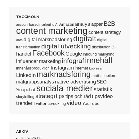
TAGGMOLN
B2B
analys
appar
Amazon
account based marketing
AI
content marketing
content strategy
digitalt
digital marknadsföring
digital
data
digital utveckling
e-
transformation
distribution
Facebook
handel
Google
Inbound marketing
innehåll
infograf
influencer marketing
Instagram
internet
innehållsproduktion
köpresan
marknadsföring
LinkedIn
mobilen
media
native advertising
målgruppsanalys
SEO
sociala medier
statistik
Snapchat
strategi
tips
tipsvideo
tips och råd
storytelling
video
trender
Twitter
YouTube
utveckling
ARKIV
juli 2026
(1)