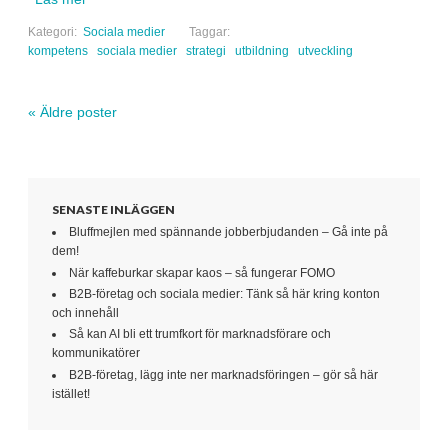
Kategori:
Sociala medier
Taggar:
kompetens
sociala medier
strategi
utbildning
utveckling
«
Äldre poster
Navigera inlägg
SENASTE INLÄGGEN
Bluffmejlen med spännande jobberbjudanden – Gå inte på
dem!
När kaffeburkar skapar kaos – så fungerar FOMO
B2B-företag och sociala medier: Tänk så här kring konton
och innehåll
Så kan AI bli ett trumfkort för marknadsförare och
kommunikatörer
B2B-företag, lägg inte ner marknadsföringen – gör så här
istället!