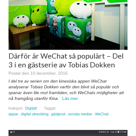
Därför är WeChat så populärt – Del
3 i en gästserie av Tobias Dokken
Postat den 10 december, 2016
I del tre av serien om den kinesiska appen WeChat
analyserar Tobias Dokken varför den blivit så populär och
spanar även lite mot framtiden, och WeChats möjligheter att
nå framgång utanför Kina.
Läs mer
Kategori:
Digitalt
Taggar:
appar
digital utveckling
gästpost
sociala medier
WeChat