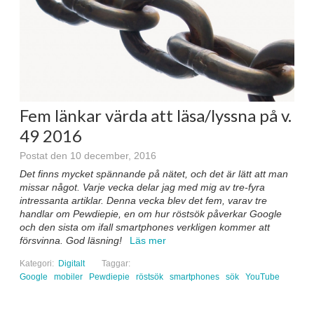
Fem länkar värda att läsa/lyssna på v.
49 2016
Postat den 10 december, 2016
Det finns mycket spännande på nätet, och det är lätt att man
missar något. Varje vecka delar jag med mig av tre-fyra
intressanta artiklar. Denna vecka blev det fem, varav tre
handlar om Pewdiepie, en om hur röstsök påverkar Google
och den sista om ifall smartphones verkligen kommer att
försvinna. God läsning!
Läs mer
Kategori:
Digitalt
Taggar:
Google
mobiler
Pewdiepie
röstsök
smartphones
sök
YouTube