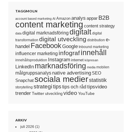
TAGGMOLN
B2B
analys
appar
Amazon
account based marketing
AI
content marketing
content strategy
digitalt
digital marknadsföring
digital
data
digital utveckling
e-
transformation
distribution
Facebook
handel
Google
Inbound marketing
innehåll
infograf
influencer marketing
Instagram
internet
innehållsproduktion
köpresan
marknadsföring
LinkedIn
mobilen
media
native advertising
målgruppsanalys
SEO
sociala medier
statistik
Snapchat
strategi
tips
tipsvideo
tips och råd
storytelling
video
trender
Twitter
YouTube
utveckling
ARKIV
juli 2026
(1)