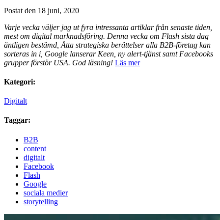
Postat den 18 juni, 2020
Varje vecka väljer jag ut fyra intressanta artiklar från senaste tiden,
mest om digital marknadsföring. Denna vecka om Flash sista dag
äntligen bestämd, Åtta strategiska berättelser alla B2B-företag kan
sorteras in i, Google lanserar Keen, ny alert-tjänst samt Facebooks
grupper förstör USA.
God läsning!
Läs mer
Kategori:
Digitalt
Taggar:
B2B
content
digitalt
Facebook
Flash
Google
sociala medier
storytelling