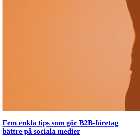
Fem enkla tips som gör B2B-företag
bättre på sociala medier