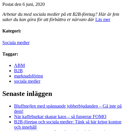
Postat den 6 juni, 2020
Arbetar du med sociala medier på ett B2B-företag? Här är fem
saker du kan göra för att förbättra er närvaro där
Läs mer
Kategori:
Sociala medier
Taggar:
ABM
B2B
marknadsföring
sociala medier
Senaste inläggen
Bluffmejlen med spännande jobberbjudanden – Gå inte på
dem!
När kaffeburkar skapar kaos – så fungerar FOMO
B2B-företag och sociala medier: Tänk så här kring konton
och innehåll