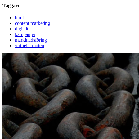
Taggar:
brief
content marketing
digitalt
kampanjer
marklnadsföring
virtuella möten