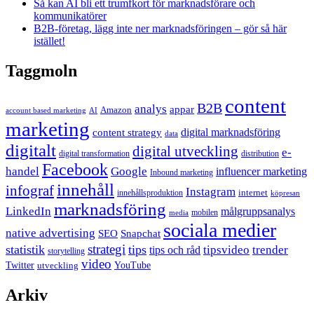
Så kan AI bli ett trumfkort för marknadsförare och
kommunikatörer
B2B-företag, lägg inte ner marknadsföringen – gör så här
istället!
Taggmoln
content
B2B
analys
appar
Amazon
account based marketing
AI
marketing
content strategy
digital marknadsföring
data
digitalt
digital utveckling
e-
digital transformation
distribution
Facebook
handel
Google
influencer marketing
Inbound marketing
innehåll
infograf
Instagram
internet
innehållsproduktion
köpresan
marknadsföring
LinkedIn
målgruppsanalys
mobilen
media
sociala medier
native advertising
SEO
Snapchat
strategi
statistik
tips
tipsvideo
trender
tips och råd
storytelling
video
Twitter
YouTube
utveckling
Arkiv