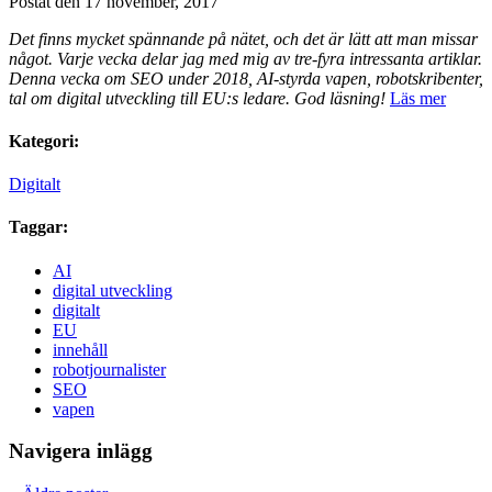
Postat den 17 november, 2017
Det finns mycket spännande på nätet, och det är lätt att man missar
något. Varje vecka delar jag med mig av tre-fyra intressanta artiklar.
Denna vecka om SEO under 2018, AI-styrda vapen, robotskribenter,
tal om digital utveckling till EU:s ledare. God läsning!
Läs mer
Kategori:
Digitalt
Taggar:
AI
digital utveckling
digitalt
EU
innehåll
robotjournalister
SEO
vapen
Navigera inlägg