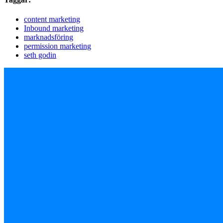
content marketing
Inbound marketing
marknadsföring
permission marketing
seth godin