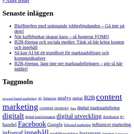
«
Äldre poster
Senaste inläggen
Bluffmejlen med spännande jobberbjudanden – Gå inte på
dem!
När kaffeburkar skapar kaos – så fungerar FOMO
B2B-företag och sociala medier: Tänk så här kring konton
och innehåll
Så kan AI bli ett trumfkort för marknadsförare och
kommunikatörer
B2B-företag, lägg inte ner marknadsföringen – gör så här
istället!
Taggmoln
content
B2B
analys
appar
Amazon
account based marketing
AI
marketing
content strategy
digital marknadsföring
data
digitalt
digital utveckling
e-
digital transformation
distribution
Facebook
handel
Google
influencer marketing
Inbound marketing
innehåll
infograf
Instagram
internet
innehållsproduktion
köpresan