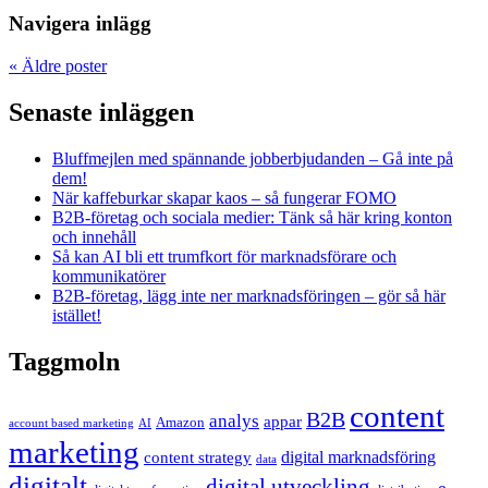
Navigera inlägg
«
Äldre poster
Senaste inläggen
Bluffmejlen med spännande jobberbjudanden – Gå inte på
dem!
När kaffeburkar skapar kaos – så fungerar FOMO
B2B-företag och sociala medier: Tänk så här kring konton
och innehåll
Så kan AI bli ett trumfkort för marknadsförare och
kommunikatörer
B2B-företag, lägg inte ner marknadsföringen – gör så här
istället!
Taggmoln
content
B2B
analys
appar
Amazon
account based marketing
AI
marketing
content strategy
digital marknadsföring
data
digitalt
digital utveckling