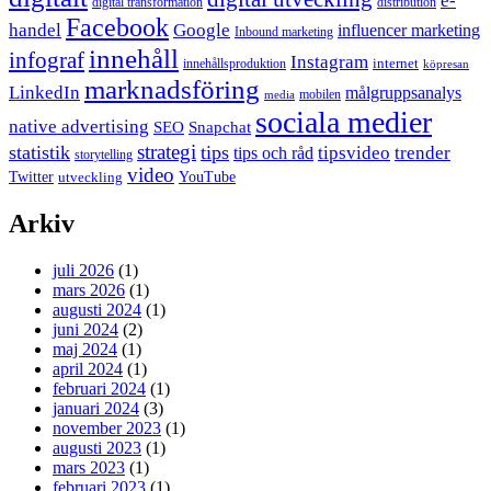
e-
digital transformation
distribution
Facebook
handel
Google
influencer marketing
Inbound marketing
innehåll
infograf
Instagram
internet
innehållsproduktion
köpresan
marknadsföring
LinkedIn
målgruppsanalys
mobilen
media
sociala medier
native advertising
SEO
Snapchat
strategi
statistik
tips
tipsvideo
trender
tips och råd
storytelling
video
Twitter
YouTube
utveckling
Arkiv
juli 2026
(1)
mars 2026
(1)
augusti 2024
(1)
juni 2024
(2)
maj 2024
(1)
april 2024
(1)
februari 2024
(1)
januari 2024
(3)
november 2023
(1)
augusti 2023
(1)
mars 2023
(1)
februari 2023
(1)