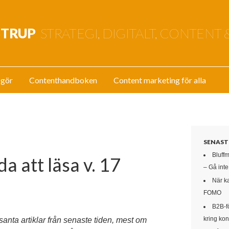
STRUP
STRATEGI, DIGITALT, CONTENT 
 gör
Contenthandboken
Content marketing för alla
SENAST
Bluff
a att läsa v. 17
– Gå int
När k
FOMO
B2B-f
kring kon
ssanta artiklar från senaste tiden, mest om