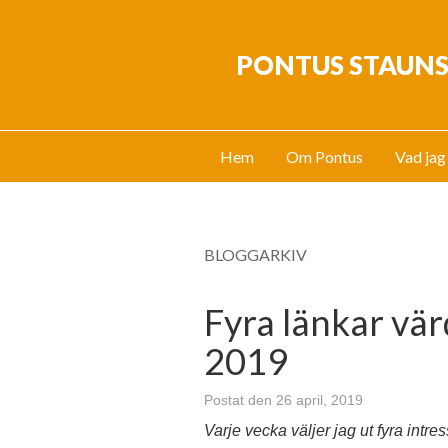
PONTUS STAUN
Hem
Om Pontus
Vad jag
BLOGGARKIV
Fyra länkar värd
2019
Postat den 26 april, 2019
Varje vecka väljer jag ut fyra intre