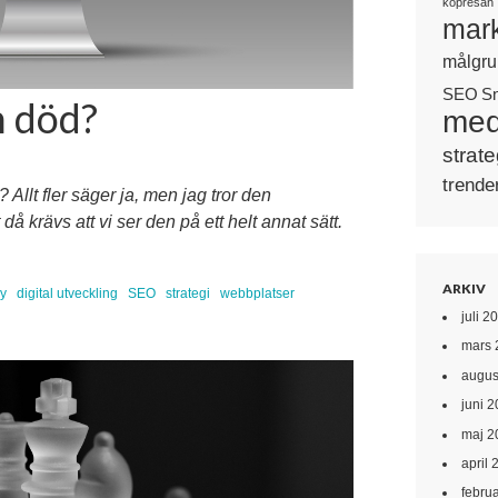
köpresan
mark
målgru
SEO
S
n död?
med
strate
trende
Allt fler säger ja, men jag tror den
t då krävs att vi ser den på ett helt annat sätt.
ARKIV
gy
digital utveckling
SEO
strategi
webbplatser
juli 2
mars 
augus
juni 
maj 2
april 
febru