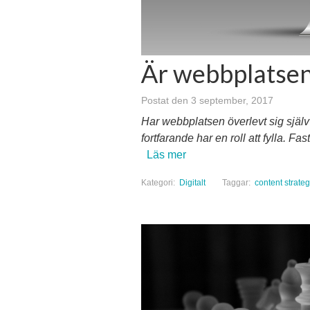
Är webbplatse
Postat den 3 september, 2017
Har webbplatsen överlevt sig själv? 
fortfarande har en roll att fylla. Fas
Läs mer
Kategori:
Digitalt
Taggar:
content strate