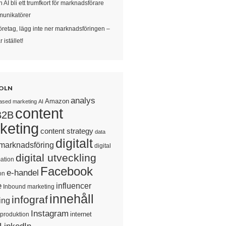
 AI bli ett trumfkort för marknadsförare
unikatörer
öretag, lägg inte ner marknadsföringen –
 istället!
OLN
analys
Amazon
ased marketing
AI
content
B2B
keting
content strategy
data
digitalt
 marknadsföring
digital
digital utveckling
ation
Facebook
e-handel
on
e
influencer
Inbound marketing
innehåll
infograf
ing
Instagram
internet
sproduktion