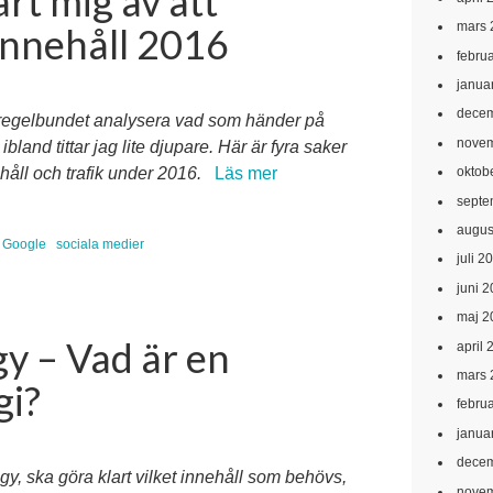
ärt mig av att
mars 
innehåll 2016
febru
janua
decem
 regelbundet analysera vad som händer på
novem
bland tittar jag lite djupare. Här är fyra saker
håll och trafik under 2016.
Läs mer
oktob
septe
augus
Google
sociala medier
juli 2
juni 
maj 2
y – Vad är en
april 
mars 
gi?
febru
janua
decem
egy, ska göra klart vilket innehåll som behövs,
novem