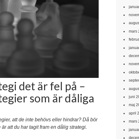
janua
novem
augus
mars 
febru
janua
decem
novem
oktob
septe
tegi det är fel på –
augus
tegier som är dåliga
juni 
maj 2
april 
gier, att de inte behövs eller hindrar? Då bör
mars 
är att du har tagit fram en dålig strategi.
janua
decem