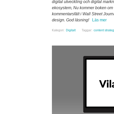
digital utveckling och digital mar
ekosystem, Nu kommer boken om Sp
kommentarsfält i Wall Street Journ
design. God läsning!
Läs mer
Kategori:
Digitalt
Taggar:
content strate