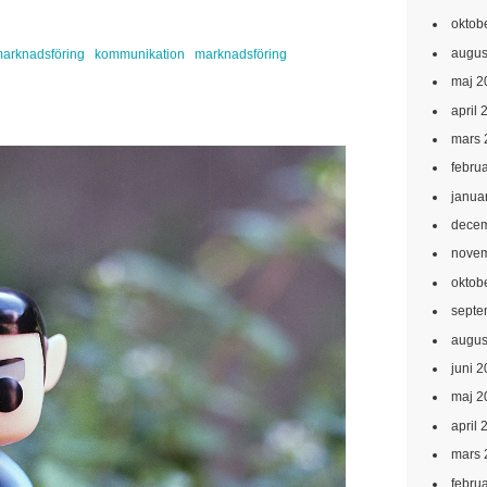
oktob
augus
 marknadsföring
kommunikation
marknadsföring
maj 2
april 
mars 
febru
janua
decem
novem
oktob
septe
augus
juni 
maj 2
april 
mars 
febru