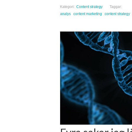
Kategori:
Content strategy
Taggar:
analys
content marketing
content strategy