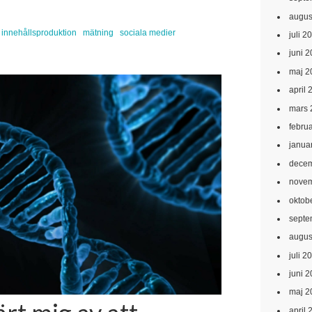
augus
innehållsproduktion
mätning
sociala medier
juli 2
juni 
maj 2
april 
mars 
febru
janua
decem
novem
oktob
septe
augus
juli 2
juni 
maj 2
april 