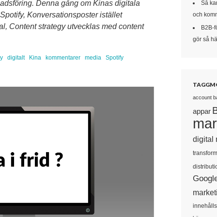
knadsföring. Denna gång om Kinas digitala
Så kan
otify, Konversationsposter istället
och komm
al, Content strategy utvecklas med content
B2B-f
gör så här
gy
digitalt
Kina
kommentarer
media
Spotify
TAGGM
account b
appar
mar
digital
transform
distributi
Googl
market
innehåll