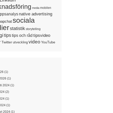
LinkedIn
nadsföring
mobilen
media
native advertising
ppsanalys
sociala
napchat
ier
statistik
storytelling
gi
tips
tipsvideo
tips och råd
video
r
Twitter
YouTube
utveckling
026
(1)
2026
(1)
ti 2024
(1)
2024
(2)
024
(1)
2024
(1)
ari 2024
(1)