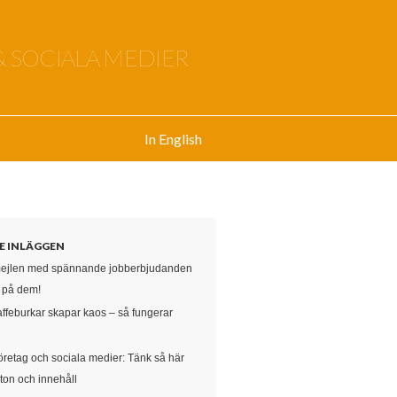
& SOCIALA MEDIER
In English
E INLÄGGEN
mejlen med spännande jobberbjudanden
e på dem!
affeburkar skapar kaos – så fungerar
öretag och sociala medier: Tänk så här
ton och innehåll