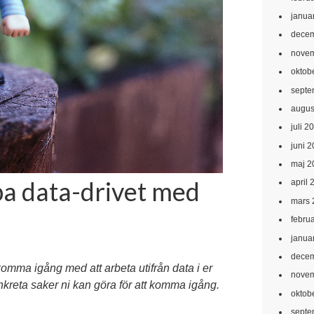
janua
decem
novem
oktob
septe
augus
juli 2
juni 
maj 2
bba data-drivet med
april 
mars 
febru
janua
decem
komma igång med att arbeta utifrån data i er
novem
nkreta saker ni kan göra för att komma igång.
oktob
septe