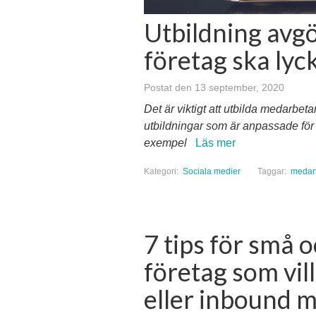
Utbildning avgö
företag ska lyc
Postat den 13 september, 2020
Det är viktigt att utbilda medarbet
utbildningar som är anpassade för
exempel
Läs mer
Kategori:
Sociala medier
Taggar:
medar
7 tips för små 
företag som vil
eller inbound 