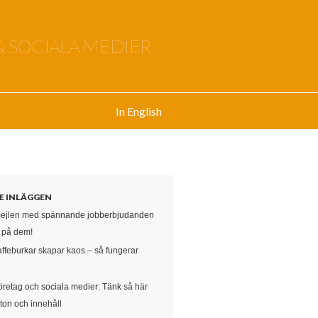
& SOCIALA MEDIER
In English
E INLÄGGEN
mejlen med spännande jobberbjudanden
e på dem!
affeburkar skapar kaos – så fungerar
öretag och sociala medier: Tänk så här
ton och innehåll