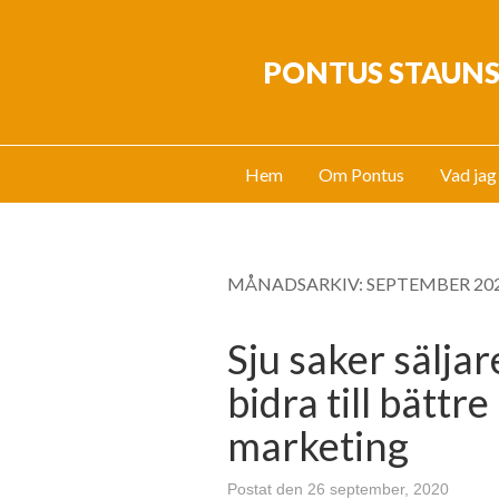
PONTUS STAUN
Hem
Om Pontus
Vad jag
MÅNADSARKIV:
SEPTEMBER 20
Sju saker säljar
bidra till bättr
marketing
Postat den 26 september, 2020