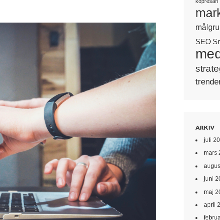
köpresan
mark
målgru
SEO
S
med
strate
trende
ARKIV
juli 2
mars 
augus
juni 
maj 2
april 
febru