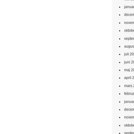
janua
decem
novem
oktob
septe
augus
juli 2
juni 
maj 2
april 
mars 
febru
janua
decem
novem
oktob
septe