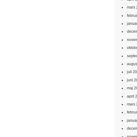
mars 
febru
janua
decem
novem
oktob
septe
augus
juli 2
juni 
maj 2
april 
mars 
febru
janua
decem
novem