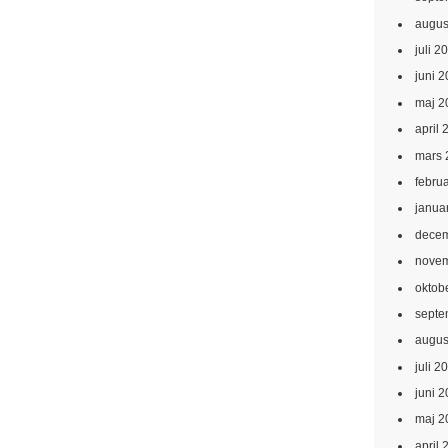
augus
juli 2
juni 
maj 2
april 
mars 
febru
janua
decem
novem
oktob
septe
augus
juli 2
juni 
maj 2
april 