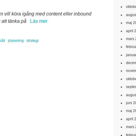
oktob
m vill köra igång med content eller inbound
augus
 att tänka på
Läs mer
maj 2
april 
mars 
håll
planering
strategi
febru
janua
decem
novem
oktob
septe
augus
juni 
maj 2
april 
mars 
febru