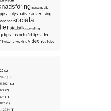
LinkedIn
nadsföring
mobilen
media
native advertising
ppsanalys
sociala
napchat
ier
statistik
storytelling
gi
tips
tipsvideo
tips och råd
video
r
Twitter
YouTube
utveckling
026
(1)
2026
(1)
ti 2024
(1)
2024
(2)
024
(1)
2024
(1)
ari 2024
(1)