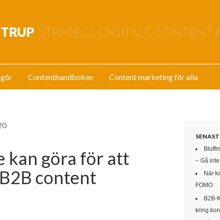
STRUP
STRATEGI, DIGITALT, CONTENT 
 gör
Contenthandboken
Content marketing för alla
20
SENAST
Bluff
e kan göra för att
– Gå int
e B2B content
När k
FOMO
B2B-f
kring kon