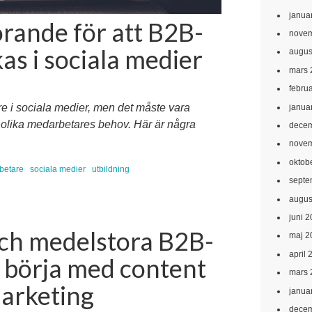
janua
rande för att B2B-
novem
kas i sociala medier
augus
mars 
febru
are i sociala medier, men det måste vara
janua
 olika medarbetares behov. Här är några
decem
novem
oktob
betare
sociala medier
utbildning
septe
augus
juni 
och medelstora B2B-
maj 2
april 
l börja med content
mars 
marketing
janua
decem