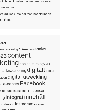
 AI bli ett trumfkort för marknadsförare
unikatörer
öretag, lägg inte ner marknadsföringen –
 istället!
OLN
analys
Amazon
ased marketing
AI
content
B2B
keting
content strategy
data
digitalt
 marknadsföring
digital
digital utveckling
ation
Facebook
e-handel
on
e
influencer
Inbound marketing
innehåll
infograf
ing
Instagram
internet
sproduktion