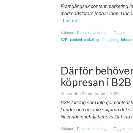
Framgångsrik content marketing in
marknadsförare jobbar ihop. Här är
Läs mer
Kategori:
Content marketing
Taggar:
B2B
content marketing
försäljning
Inboun
Därför behöver 
köpresan i B2B
Postat den 20 september, 2020
B2B-företag som inte gör content fö
kunder och ger inte säljarna det s
till varför innehåll behövs för hela
Kategori:
Content marketing
Taggar:
con