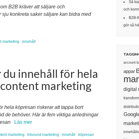
Så kan
om B2B kräver att säljare och
och komm
 sju konkreta saker säljare kan bidra med
B2B-f
gör så här
d marketing
innehåll
TAGGM
account b
du innehåll för hela
appar
mar
 content marketing
digital
transform
distributi
r hela köpresan riskerar att tappa bort
Googl
töd de behöver. Här är fem viktiga anledningar
 resan
Läs mer
market
innehåll
tent marketing
Inbound marketing
innehåll
köpresan