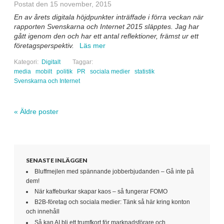
Postat den 15 november, 2015
En av årets digitala höjdpunkter inträffade i förra veckan när
rapporten Svenskarna och Internet 2015 släpptes. Jag har
gått igenom den och har ett antal reflektioner, främst ur ett
företagsperspektiv.
Läs mer
Kategori:
Digitalt
Taggar:
media
mobilt
politik
PR
sociala medier
statistik
Svenskarna och Internet
«
Äldre poster
Navigera inlägg
SENASTE INLÄGGEN
Bluffmejlen med spännande jobberbjudanden – Gå inte på
dem!
När kaffeburkar skapar kaos – så fungerar FOMO
B2B-företag och sociala medier: Tänk så här kring konton
och innehåll
Så kan AI bli ett trumfkort för marknadsförare och