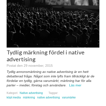
Tydlig märkning fördel i native
advertising
Postat den 29 november, 2015
Tydlig annonsmärkning av native advertising är en hett
debatterad fråga. Något som inte lyfts fram tillräckligt är de
fördelar en tydlig, gärna varumärkt, märkning har för alla
parter – medier, företag och användare.
Läs mer
Kategori:
Native advertising
Taggar:
köpt media
märkning
native advertising
varumärke