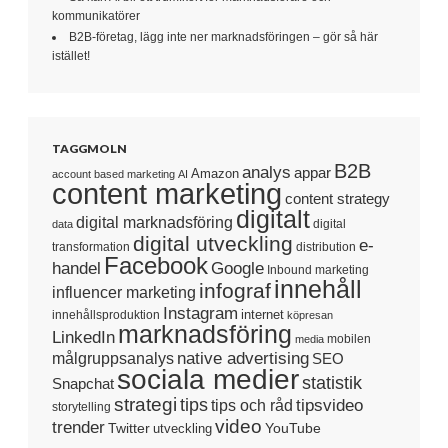
kommunikatörer
B2B-företag, lägg inte ner marknadsföringen – gör så här
istället!
TAGGMOLN
B2B
analys
appar
Amazon
account based marketing
AI
content marketing
content strategy
digitalt
digital marknadsföring
digital
data
digital utveckling
e-
transformation
distribution
Facebook
handel
Google
Inbound marketing
innehåll
infograf
influencer marketing
Instagram
internet
innehållsproduktion
köpresan
marknadsföring
LinkedIn
mobilen
media
native advertising
målgruppsanalys
SEO
sociala medier
statistik
Snapchat
strategi
tips
tipsvideo
tips och råd
storytelling
video
trender
Twitter
YouTube
utveckling