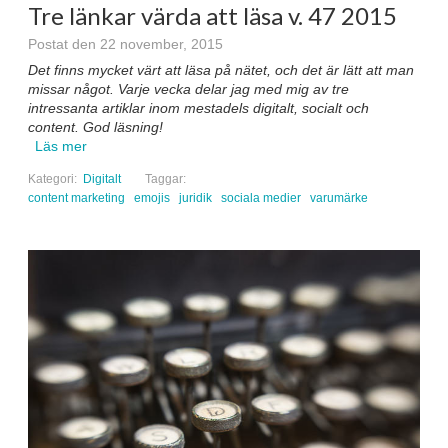
Tre länkar värda att läsa v. 47 2015
Postat den 22 november, 2015
Det finns mycket värt att läsa på nätet, och det är lätt att man
missar något. Varje vecka delar jag med mig av tre
intressanta artiklar inom mestadels digitalt, socialt och
content. God läsning!
Läs mer
Kategori:
Digitalt
Taggar:
content marketing
emojis
juridik
sociala medier
varumärke