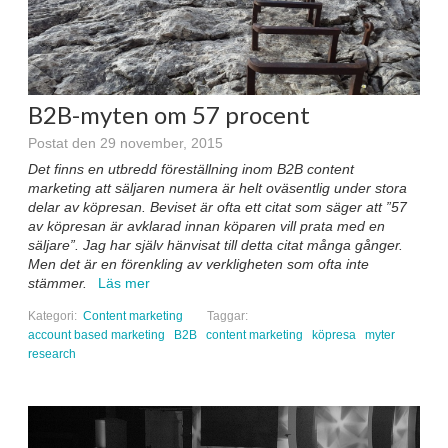
B2B-myten om 57 procent
Postat den 29 november, 2015
Det finns en utbredd föreställning inom B2B content
marketing att säljaren numera är helt oväsentlig under stora
delar av köpresan. Beviset är ofta ett citat som säger att ”57
av köpresan är avklarad innan köparen vill prata med en
säljare”. Jag har själv hänvisat till detta citat många gånger.
Men det är en förenkling av verkligheten som ofta inte
stämmer.
Läs mer
Kategori:
Content marketing
Taggar:
account based marketing
B2B
content marketing
köpresa
myter
research