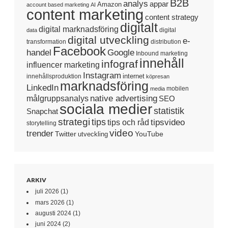
B2B
analys
appar
Amazon
account based marketing
AI
content marketing
content strategy
digitalt
digital marknadsföring
digital
data
digital utveckling
e-
transformation
distribution
Facebook
handel
Google
Inbound marketing
innehåll
infograf
influencer marketing
Instagram
internet
innehållsproduktion
köpresan
marknadsföring
LinkedIn
mobilen
media
native advertising
målgruppsanalys
SEO
sociala medier
statistik
Snapchat
strategi
tips
tipsvideo
tips och råd
storytelling
video
trender
Twitter
YouTube
utveckling
ARKIV
juli 2026
(1)
mars 2026
(1)
augusti 2024
(1)
juni 2024
(2)