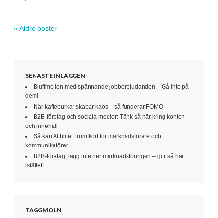
«
Äldre poster
Navigera inlägg
SENASTE INLÄGGEN
Bluffmejlen med spännande jobberbjudanden – Gå inte på
dem!
När kaffeburkar skapar kaos – så fungerar FOMO
B2B-företag och sociala medier: Tänk så här kring konton
och innehåll
Så kan AI bli ett trumfkort för marknadsförare och
kommunikatörer
B2B-företag, lägg inte ner marknadsföringen – gör så här
istället!
TAGGMOLN