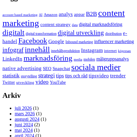
content
B2B
analys
appar
Amazon
account based marketing
AI
marketing
content strategy
digital marknadsföring
data
digitalt
digital utveckling
e-
digital transformation
distribution
Facebook
handel
Google
influencer marketing
Inbound marketing
innehåll
infograf
Instagram
internet
innehållsproduktion
köpresan
marknadsföring
LinkedIn
målgruppsanalys
mobilen
media
sociala medier
native advertising
SEO
Snapchat
strategi
statistik
tips
tipsvideo
trender
tips och råd
storytelling
video
Twitter
YouTube
utveckling
Arkiv
juli 2026
(1)
mars 2026
(1)
augusti 2024
(1)
juni 2024
(2)
maj 2024
(1)
april 2024
(1)