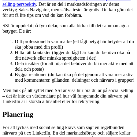
selling-perspektiv
. Det är en del i marknadsföringen av deras
verktyg Sales Navigator, men själva testet är gratis. Du kan göra det
för att få lite tips om vad du kan förbättra.
SSI är uppdelat på fyra delar, som alla bidrar till det sammanlagda
betyget. De är:
Ditt professionella varumärke (ett lågt betyg här betyder att du
ska jobba med din profil)
Hitta rätt kontakter (ligger du lågt här kan du behöva öka på
ditt nätverk eller minska spretigheten i det)
Dela insikter (för att höja det behöver du bli mer aktiv med att
dela och posta)
Bygga relationer (du kan öka på det genom att vara mer aktiv
med kommentarer, gillanden, delningar och närvaro i grupper)
Men tänk på att syftet med SSI är visa hur bra du är på social selling
– det är inte en värdemätare på hur väl fungerande din närvaro på
LinkedIn är i största allmänhet eller för rekrytering.
Planering
För att lyckas med social selling krävs som sagt en regelbunden
närvaro på t.ex LinkedIn. En del marknadsförare och säljare kollar