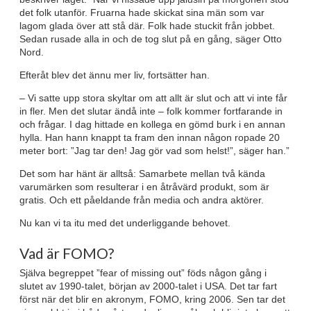
det folk utanför. Fruarna hade skickat sina män som var
lagom glada över att stå där. Folk hade stuckit från jobbet.
Sedan rusade alla in och de tog slut på en gång, säger Otto
Nord.
Efteråt blev det ännu mer liv, fortsätter han.
– Vi satte upp stora skyltar om att allt är slut och att vi inte får
in fler. Men det slutar ändå inte – folk kommer fortfarande in
och frågar. I dag hittade en kollega en gömd burk i en annan
hylla. Han hann knappt ta fram den innan någon ropade 20
meter bort: ”Jag tar den! Jag gör vad som helst!”, säger han.”
Det som har hänt är alltså: Samarbete mellan två kända
varumärken som resulterar i en åtråvärd produkt, som är
gratis. Och ett påeldande från media och andra aktörer.
Nu kan vi ta itu med det underliggande behovet.
Vad är FOMO?
Själva begreppet ”fear of missing out” föds någon gång i
slutet av 1990-talet, början av 2000-talet i USA. Det tar fart
först när det blir en akronym, FOMO, kring 2006. Sen tar det