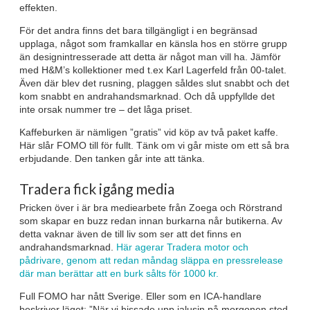
effekten.
För det andra finns det bara tillgängligt i en begränsad
upplaga, något som framkallar en känsla hos en större grupp
än designintresserade att detta är något man vill ha. Jämför
med H&M’s kollektioner med t.ex Karl Lagerfeld från 00-talet.
Även där blev det rusning, plaggen såldes slut snabbt och det
kom snabbt en andrahandsmarknad. Och då uppfyllde det
inte orsak nummer tre – det låga priset.
Kaffeburken är nämligen ”gratis” vid köp av två paket kaffe.
Här slår FOMO till för fullt. Tänk om vi går miste om ett så bra
erbjudande. Den tanken går inte att tänka.
Tradera fick igång media
Pricken över i är bra mediearbete från Zoega och Rörstrand
som skapar en buzz redan innan burkarna når butikerna. Av
detta vaknar även de till liv som ser att det finns en
andrahandsmarknad.
Här agerar Tradera motor och
pådrivare, genom att redan måndag släppa en pressrelease
där man berättar att en burk sålts för 1000 kr.
Full FOMO har nått Sverige. Eller som en ICA-handlare
beskriver läget: ”När vi hissade upp jalusin på morgonen stod