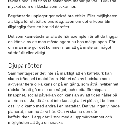
räknas ned. Det finns få saker som manar på vår FOMO så
mycket som en klocka som tickar ner.
Begränsade upplagor ger också bra effekt. Eller möjligheten
att köpa för ett bättre pris idag, även om det vi köper blir
tillgängligt först en bra tid därefter.
Det som kännetecknar alla de här exemplen är att de triggar
en känsla av att man måste agera nu hos målgruppen. För
om man inte gör det kommer man att gå miste om något
värdefullt eller viktigt.
Djupa rötter
Sammantaget är det inte så märkligt att en kaffeburk kan
skapa trängsel i mataffären. När vi nås av budskap som
aktiverar flera olika känslor på en gång, som åtrå, nyfikenhet,
rädsla för att gå miste om något, och detta förknippas
knapphet, social påverkan och känslan av att tiden håller på
att rinna ut. Ja, då är det inte konstigt att vi plötsligt befinner
oss i vild kamp med andra i en mataffär. Det var inget vi hade
planerat, men nu är vi här. Och vi ska ha den där
kaffeburken. Lägg därtill stor medial uppmärksamhet och
möjligheten att äga en snackis.