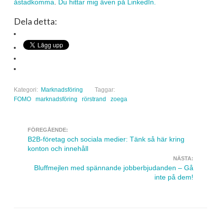
åstadkomma
.
Du hittar mig även på LinkedIn.
Dela detta:
Kategori:
Marknadsföring
Taggar:
FOMO
marknadsföring
rörstrand
zoega
FÖREGÅENDE:
Navigera inlägg
B2B-företag och sociala medier: Tänk så här kring
konton och innehåll
NÄSTA:
Bluffmejlen med spännande jobberbjudanden – Gå
inte på dem!