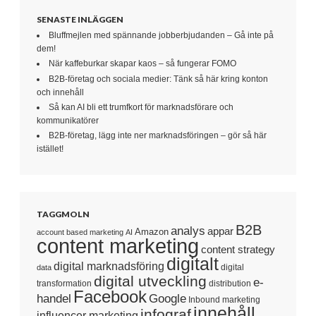
SENASTE INLÄGGEN
Bluffmejlen med spännande jobberbjudanden – Gå inte på
dem!
När kaffeburkar skapar kaos – så fungerar FOMO
B2B-företag och sociala medier: Tänk så här kring konton
och innehåll
Så kan AI bli ett trumfkort för marknadsförare och
kommunikatörer
B2B-företag, lägg inte ner marknadsföringen – gör så här
istället!
TAGGMOLN
B2B
analys
appar
Amazon
account based marketing
AI
content marketing
content strategy
digitalt
digital marknadsföring
digital
data
digital utveckling
e-
transformation
distribution
Facebook
handel
Google
Inbound marketing
innehåll
infograf
influencer marketing