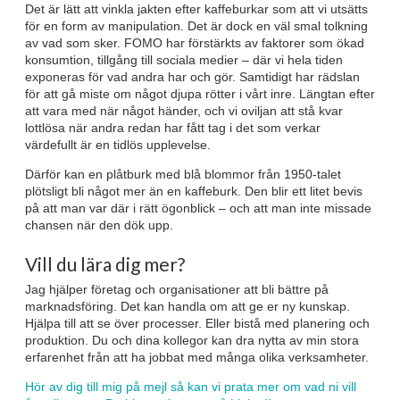
Det är lätt att vinkla jakten efter kaffeburkar som att vi utsätts
för en form av manipulation. Det är dock en väl smal tolkning
av vad som sker. FOMO har förstärkts av faktorer som ökad
konsumtion, tillgång till sociala medier – där vi hela tiden
exponeras för vad andra har och gör. Samtidigt har rädslan
för att gå miste om något djupa rötter i vårt inre. Längtan efter
att vara med när något händer, och vi oviljan att stå kvar
lottlösa när andra redan har fått tag i det som verkar
värdefullt är en tidlös upplevelse.
Därför kan en plåtburk med blå blommor från 1950-talet
plötsligt bli något mer än en kaffeburk. Den blir ett litet bevis
på att man var där i rätt ögonblick – och att man inte missade
chansen när den dök upp.
Vill du lära dig mer?
Jag hjälper företag och organisationer att bli bättre på
marknadsföring. Det kan handla om att ge er ny kunskap.
Hjälpa till att se över processer. Eller bistå med planering och
produktion. Du och dina kollegor kan dra nytta av min stora
erfarenhet från att ha jobbat med många olika verksamheter.
Hör av dig till mig på mejl så kan vi prata mer om vad ni vill