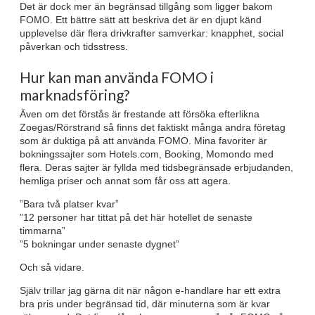
Det är dock mer än begränsad tillgång som ligger bakom
FOMO. Ett bättre sätt att beskriva det är en djupt känd
upplevelse där flera drivkrafter samverkar: knapphet, social
påverkan och tidsstress.
Hur kan man använda FOMO i
marknadsföring?
Även om det förstås är frestande att försöka efterlikna
Zoegas/Rörstrand så finns det faktiskt många andra företag
som är duktiga på att använda FOMO. Mina favoriter är
bokningssajter som Hotels.com, Booking, Momondo med
flera. Deras sajter är fyllda med tidsbegränsade erbjudanden,
hemliga priser och annat som får oss att agera.
”Bara två platser kvar”
”12 personer har tittat på det här hotellet de senaste
timmarna”
”5 bokningar under senaste dygnet”
Och så vidare.
Själv trillar jag gärna dit när någon e-handlare har ett extra
bra pris under begränsad tid, där minuterna som är kvar