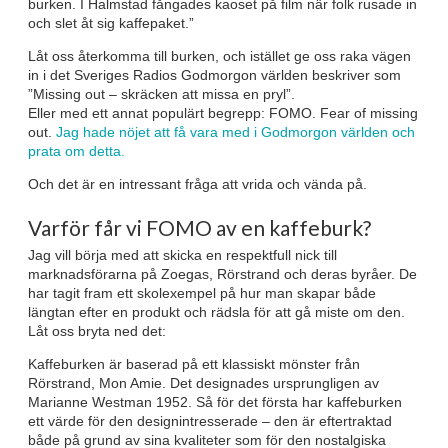
burken. I Halmstad fångades kaoset på film när folk rusade in
och slet åt sig kaffepaket.”
Låt oss återkomma till burken, och istället ge oss raka vägen
in i det Sveriges Radios Godmorgon världen beskriver som
”Missing out – skräcken att missa en pryl”.
Eller med ett annat populärt begrepp: FOMO. Fear of missing
out.
Jag hade nöjet att få vara med i Godmorgon världen och
prata om detta.
Och det är en intressant fråga att vrida och vända på.
Varför får vi FOMO av en kaffeburk?
Jag vill börja med att skicka en respektfull nick till
marknadsförarna på Zoegas, Rörstrand och deras byråer. De
har tagit fram ett skolexempel på hur man skapar både
längtan efter en produkt och rädsla för att gå miste om den.
Låt oss bryta ned det:
Kaffeburken är baserad på ett klassiskt mönster från
Rörstrand, Mon Amie. Det designades ursprungligen av
Marianne Westman 1952. Så för det första har kaffeburken
ett värde för den designintresserade – den är eftertraktad
både på grund av sina kvaliteter som för den nostalgiska