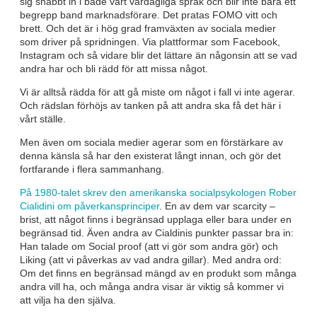
sig snabbt in i både vårt vardagliga språk och blir inte bara ett
begrepp band marknadsförare. Det pratas FOMO vitt och
brett. Och det är i hög grad framväxten av sociala medier
som driver på spridningen. Via plattformar som Facebook,
Instagram och så vidare blir det lättare än någonsin att se vad
andra har och bli rädd för att missa något.
Vi är alltså rädda för att gå miste om något i fall vi inte agerar.
Och rädslan förhöjs av tanken på att andra ska få det här i
vårt ställe.
Men även om sociala medier agerar som en förstärkare av
denna känsla så har den existerat långt innan, och gör det
fortfarande i flera sammanhang.
På 1980-talet skrev den amerikanska socialpsykologen Rober
Cialidini om påverkansprinciper
. En av dem var scarcity –
brist, att något finns i begränsad upplaga eller bara under en
begränsad tid. Även andra av Cialdinis punkter passar bra in:
Han talade om Social proof (att vi gör som andra gör) och
Liking (att vi påverkas av vad andra gillar). Med andra ord:
Om det finns en begränsad mängd av en produkt som många
andra vill ha, och många andra visar är viktig så kommer vi
att vilja ha den själva.