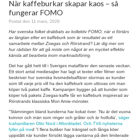
När kaffeburkar skapar kaos – så
fungerar FOMO
Postat den 11 mars, 2026
Har svenska folket drabbats av kollektiv FOMO, när vi förtärs
av längtan efter en kaffeburk som är resultatet av ett
samarbete mellan Zoegas och Rörstrand? Lär dig mer om
hur rädslan för att gå miste om något är en mycket effektiv
känsla att bearbeta inom marknadsföring.
Det har gått hett till i Sveriges mataffärer den senaste veckan.
Ett stort antal mediesajter har lagt ut texter eller filmer som
beskriver hur svenska livsmedelsaffärer stormas av kunder
som till varje pris vill ha den kaffeburk som utlovas om man
köper två paket kaffe. Kampanjen bygger på att kunder som
köper två pakets Zoegas-kaffe får en kaffeburk inspirerad av
Rörstrands klassiska Mon Amie-mönster.
”Stämningen bland kunderna har kokat över. ’Nu är det vuxna
kvinnor och män som ringer och gråter och är hotfulla’,
säger
Icahandlaren Otto Nord i Aftonbladet
.
Och TV4-nyheterna
fyller på me
d ”I flera butiker har trängsel och långa köer
uppstått när kunder försökt lägga vantarna på den limiterade