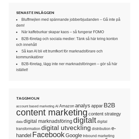
SENASTE INLÄGGEN
Bluffmejlen med spännande jobberbjudanden – Gå inte på
dem!
När kaffeburkar skapar kaos – så fungerar FOMO
B2B-företag och sociala medier: Tänk så här kring konton
och innehåll
Så kan AI bli ett trumfkort för marknadsförare och
kommunikatörer
B2B-företag, lägg inte ner marknadsföringen – gör så här
istället!
TAGGMOLN
B2B
analys
appar
Amazon
account based marketing
AI
content marketing
content strategy
digitalt
digital marknadsföring
digital
data
digital utveckling
e-
transformation
distribution
Facebook
handel
Google
Inbound marketing