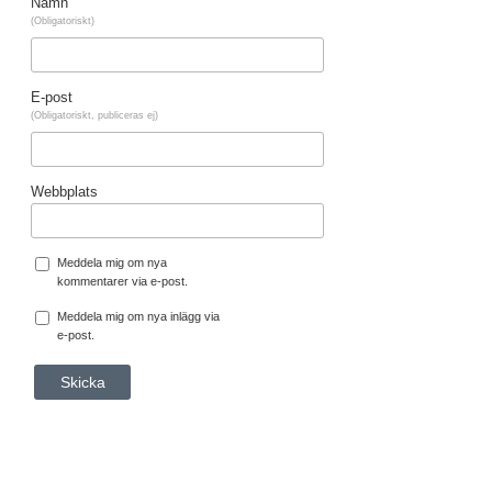
Namn
(Obligatoriskt)
E-post
(Obligatoriskt, publiceras ej)
Webbplats
Meddela mig om nya
kommentarer via e-post.
Meddela mig om nya inlägg via
e-post.