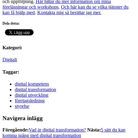
och uppföljning.
Här hittar du mer information om mina
föreläsningar och workshops
.
Och här kan du se vilka tjänster du
kan få hjälp med
.
Kontakta mig så berättar jag mer.
Dela detta:
Kategori:
Digitalt
Taggar:
digital kompetens
digital transformation
digital utveckling
företagsledning
styrelse
Navigera inlägg
Föregående:
Vad är digital transformation?
Nästa:
5 sätt du kan
komma igång med digital transformation