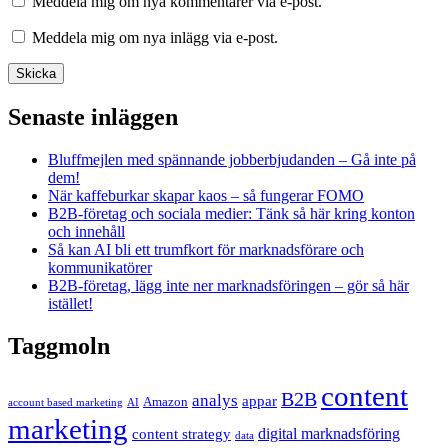
Meddela mig om nya kommentarer via e-post.
Meddela mig om nya inlägg via e-post.
Senaste inläggen
Bluffmejlen med spännande jobberbjudanden – Gå inte på
dem!
När kaffeburkar skapar kaos – så fungerar FOMO
B2B-företag och sociala medier: Tänk så här kring konton
och innehåll
Så kan AI bli ett trumfkort för marknadsförare och
kommunikatörer
B2B-företag, lägg inte ner marknadsföringen – gör så här
istället!
Taggmoln
content
B2B
analys
appar
Amazon
account based marketing
AI
marketing
content strategy
digital marknadsföring
data