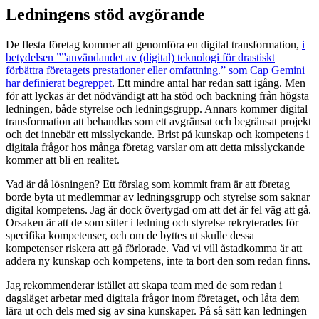
Ledningens stöd avgörande
De flesta företag kommer att genomföra en digital transformation,
i
betydelsen ””användandet av (digital) teknologi för drastiskt
förbättra företagets prestationer eller omfattning.” som Cap Gemini
har definierat begreppet
. Ett mindre antal har redan satt igång. Men
för att lyckas är det nödvändigt att ha stöd och backning från högsta
ledningen, både styrelse och ledningsgrupp. Annars kommer digital
transformation att behandlas som ett avgränsat och begränsat projekt
och det innebär ett misslyckande. Brist på kunskap och kompetens i
digitala frågor hos många företag varslar om att detta misslyckande
kommer att bli en realitet.
Vad är då lösningen? Ett förslag som kommit fram är att företag
borde byta ut medlemmar av ledningsgrupp och styrelse som saknar
digital kompetens. Jag är dock övertygad om att det är fel väg att gå.
Orsaken är att de som sitter i ledning och styrelse rekryterades för
specifika kompetenser, och om de byttes ut skulle dessa
kompetenser riskera att gå förlorade. Vad vi vill åstadkomma är att
addera ny kunskap och kompetens, inte ta bort den som redan finns.
Jag rekommenderar istället att skapa team med de som redan i
dagsläget arbetar med digitala frågor inom företaget, och låta dem
lära ut och dels med sig av sina kunskaper. På så sätt kan ledningen