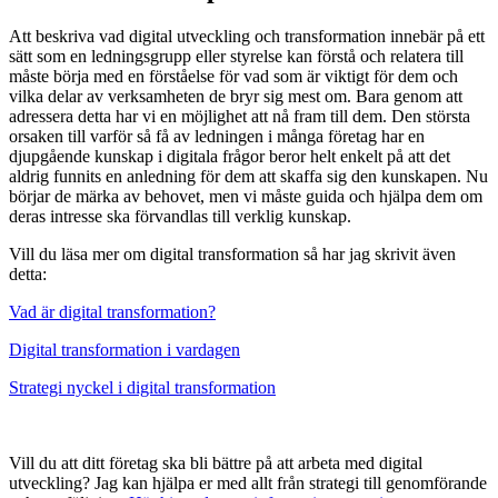
Att beskriva vad digital utveckling och transformation innebär på ett
sätt som en ledningsgrupp eller styrelse kan förstå och relatera till
måste börja med en förståelse för vad som är viktigt för dem och
vilka delar av verksamheten de bryr sig mest om. Bara genom att
adressera detta har vi en möjlighet att nå fram till dem. Den största
orsaken till varför så få av ledningen i många företag har en
djupgående kunskap i digitala frågor beror helt enkelt på att det
aldrig funnits en anledning för dem att skaffa sig den kunskapen. Nu
börjar de märka av behovet, men vi måste guida och hjälpa dem om
deras intresse ska förvandlas till verklig kunskap.
Vill du läsa mer om digital transformation så har jag skrivit även
detta:
Vad är digital transformation?
Digital transformation i vardagen
Strategi nyckel i digital transformation
Vill du att ditt företag ska bli bättre på att arbeta med digital
utveckling? Jag kan hjälpa er med allt från strategi till genomförande