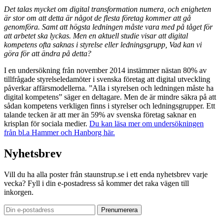
Det talas mycket om digital transformation numera, och enigheten
är stor om att detta är något de flesta företag kommer att gå
genomföra. Samt att högsta ledningen måste vara med på tåget för
att arbetet ska lyckas. Men en aktuell studie visar att digital
kompetens ofta saknas i styrelse eller ledningsgrupp, Vad kan vi
göra för att ändra på detta?
I en undersökning från november 2014 instämmer nästan 80% av
tillfrågade styrelseledamöter i svenska företag att digital utveckling
påverkar affärsmodellerna. ”Alla i styrelsen och ledningen måste ha
digital kompetens” säger en deltagare. Men de är mindre säkra på att
sådan kompetens verkligen finns i styrelser och ledningsgrupper. Ett
talande tecken är att mer än 59% av svenska företag saknar en
krisplan för sociala medier.
Du kan läsa mer om undersökningen
från bl.a Hammer och Hanborg här.
Nyhetsbrev
Vill du ha alla poster från staunstrup.se i ett enda nyhetsbrev varje
vecka? Fyll i din e-postadress så kommer det raka vägen till
inkorgen.