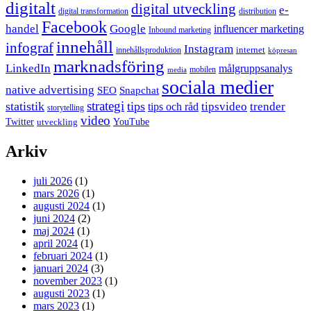
digitalt
digital utveckling
e-
digital transformation
distribution
Facebook
handel
Google
influencer marketing
Inbound marketing
innehåll
infograf
Instagram
internet
innehållsproduktion
köpresan
marknadsföring
LinkedIn
målgruppsanalys
mobilen
media
sociala medier
native advertising
SEO
Snapchat
strategi
statistik
tips
tipsvideo
trender
tips och råd
storytelling
video
Twitter
YouTube
utveckling
Arkiv
juli 2026
(1)
mars 2026
(1)
augusti 2024
(1)
juni 2024
(2)
maj 2024
(1)
april 2024
(1)
februari 2024
(1)
januari 2024
(3)
november 2023
(1)
augusti 2023
(1)
mars 2023
(1)