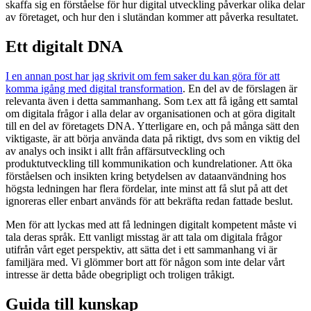
skaffa sig en förståelse för hur digital utveckling påverkar olika delar
av företaget, och hur den i slutändan kommer att påverka resultatet.
Ett digitalt DNA
I en annan post har jag skrivit om fem saker du kan göra för att
komma igång med digital transformation
. En del av de förslagen är
relevanta även i detta sammanhang. Som t.ex att få igång ett samtal
om digitala frågor i alla delar av organisationen och at göra digitalt
till en del av företagets DNA. Ytterligare en, och på många sätt den
viktigaste, är att börja använda data på riktigt, dvs som en viktig del
av analys och insikt i allt från affärsutveckling och
produktutveckling till kommunikation och kundrelationer. Att öka
förståelsen och insikten kring betydelsen av dataanvändning hos
högsta ledningen har flera fördelar, inte minst att få slut på att det
ignoreras eller enbart används för att bekräfta redan fattade beslut.
Men för att lyckas med att få ledningen digitalt kompetent måste vi
tala deras språk. Ett vanligt misstag är att tala om digitala frågor
utifrån vårt eget perspektiv, att sätta det i ett sammanhang vi är
familjära med. Vi glömmer bort att för någon som inte delar vårt
intresse är detta både obegripligt och troligen tråkigt.
Guida till kunskap