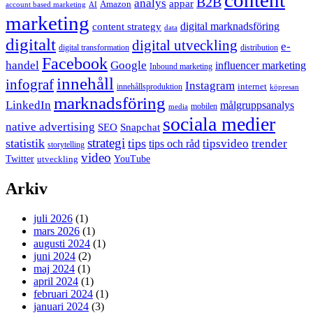
content
B2B
analys
appar
Amazon
account based marketing
AI
marketing
content strategy
digital marknadsföring
data
digitalt
digital utveckling
e-
digital transformation
distribution
Facebook
handel
Google
influencer marketing
Inbound marketing
innehåll
infograf
Instagram
internet
innehållsproduktion
köpresan
marknadsföring
LinkedIn
målgruppsanalys
mobilen
media
sociala medier
native advertising
SEO
Snapchat
strategi
statistik
tips
tipsvideo
trender
tips och råd
storytelling
video
Twitter
YouTube
utveckling
Arkiv
juli 2026
(1)
mars 2026
(1)
augusti 2024
(1)
juni 2024
(2)
maj 2024
(1)
april 2024
(1)
februari 2024
(1)
januari 2024
(3)