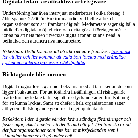
Digitala ledare är attraktiva arbetsgivare
Undersökning har även intervjuat medarbetare i olika företag, i
ålderspannet 22-60 år. En stor majoritet vill hellre arbeta i
organisationer som är i framkant digitalt. Medarbetare säger sig hålla
utkik efter digitala möjligheter, och detta gör att företagen måste
jobba på att hela tiden utvecklas digitalt för att kunna behålla
befintliga och attrahera nya medarbetare.
Reflektion: Detta kommer att bli allt viktigare framöver.
Inte minst
för att fler och fler kommer att välja bort företag med krångliga
system och interna processer i det digitala.
Risktagande blir normen
Digitalt mogna företag är mer bekväma med att ta risker än de som
ligger i bakvattnet. För att förändra inställningen till risktagande
måste företagsledare ta till sig att misslyckande är en förutsättning
för att kunna lyckas. Samt att chefer i hela organisationen sätter
attityden till risktagande genom sitt eget uppträdande.
Reflektion: I den digitala världen krävs ständiga förändringar och
justeringar, vilket innebär att det ibland blir fel. Det ironiska är att
det just organisationer som inte kan ta misslyckanden som i
slutändan kommer att gå under helt.