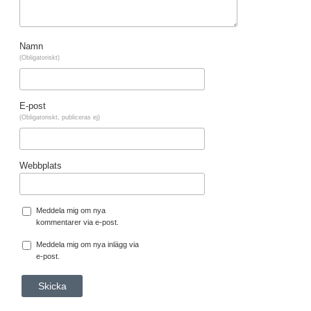
Namn
(Obligatoriskt)
E-post
(Obligatoriskt, publiceras ej)
Webbplats
Meddela mig om nya
kommentarer via e-post.
Meddela mig om nya inlägg via
e-post.