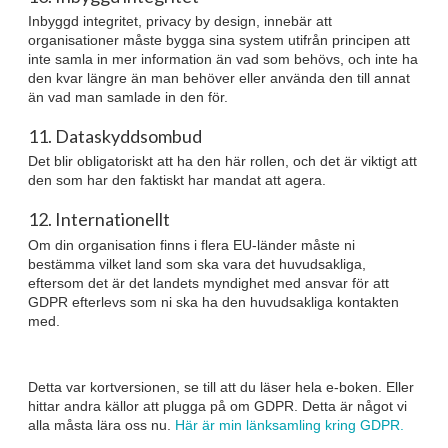
Inbyggd integritet, privacy by design, innebär att
organisationer måste bygga sina system utifrån principen att
inte samla in mer information än vad som behövs, och inte ha
den kvar längre än man behöver eller använda den till annat
än vad man samlade in den för.
11. Dataskyddsombud
Det blir obligatoriskt att ha den här rollen, och det är viktigt att
den som har den faktiskt har mandat att agera.
12. Internationellt
Om din organisation finns i flera EU-länder måste ni
bestämma vilket land som ska vara det huvudsakliga,
eftersom det är det landets myndighet med ansvar för att
GDPR efterlevs som ni ska ha den huvudsakliga kontakten
med.
Detta var kortversionen, se till att du läser hela e-boken. Eller
hittar andra källor att plugga på om GDPR. Detta är något vi
alla måsta lära oss nu.
Här är min länksamling kring GDPR.