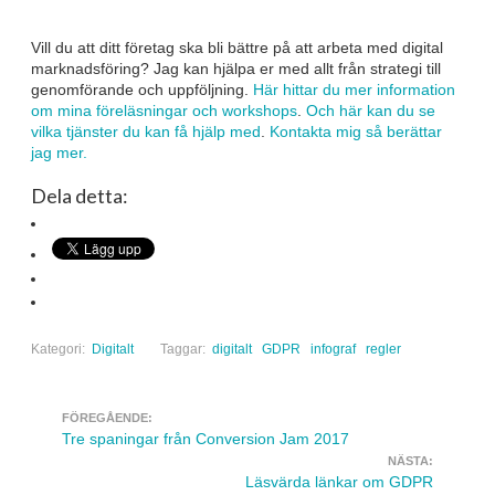
Vill du att ditt företag ska bli bättre på att arbeta med digital
marknadsföring? Jag kan hjälpa er med allt från strategi till
genomförande och uppföljning.
Här hittar du mer information
om mina föreläsningar och workshops
.
Och här kan du se
vilka tjänster du kan få hjälp med
.
Kontakta mig så berättar
jag mer.
Dela detta:
Kategori:
Digitalt
Taggar:
digitalt
GDPR
infograf
regler
FÖREGÅENDE:
Navigera inlägg
Tre spaningar från Conversion Jam 2017
NÄSTA:
Läsvärda länkar om GDPR