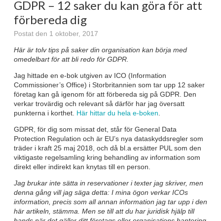
GDPR – 12 saker du kan göra för att
förbereda dig
Postat den 1 oktober, 2017
Här är tolv tips på saker din organisation kan börja med
omedelbart för att bli redo för GDPR.
Jag hittade en e-bok utgiven av ICO (Information
Commissioner’s Office) i Storbritannien som tar upp 12 saker
företag kan gå igenom för att förbereda sig på GDPR. Den
verkar trovärdig och relevant så därför har jag översatt
punkterna i korthet.
Här hittar du hela e-boken
.
GDPR, för dig som missat det, står för General Data
Protection Regulation och är EU’s nya dataskyddsregler som
träder i kraft 25 maj 2018, och då bl.a ersätter PUL som den
viktigaste regelsamling kring behandling av information som
direkt eller indirekt kan knytas till en person.
Jag brukar inte sätta in reservationer i texter jag skriver, men
denna gång vill jag säga detta: I mina ögon verkar ICOs
information, precis som all annan information jag tar upp i den
här artikeln, stämma. Men se till att du har juridisk hjälp till
hands när det gäller ditt företags eller organisations hantering