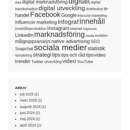
digitalt
digital marknadsföring
digital
data
digital utveckling
e-
transformation
distribution
Facebook
handel
Google
Inbound marketing
innehåll
infograf
influencer marketing
Instagram
internet
innehållsproduktion
köpresan
marknadsföring
LinkedIn
mobilen
media
native advertising
målgruppsanalys
SEO
sociala medier
statistik
Snapchat
strategi
tips
tipsvideo
tips och råd
storytelling
video
trender
Twitter
YouTube
utveckling
ARKIV
juli 2026
(1)
mars 2026
(1)
augusti 2024
(1)
juni 2024
(2)
maj 2024
(1)
april 2024
(1)