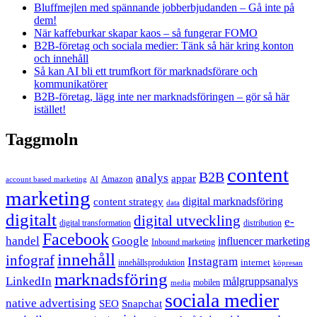
Bluffmejlen med spännande jobberbjudanden – Gå inte på
dem!
När kaffeburkar skapar kaos – så fungerar FOMO
B2B-företag och sociala medier: Tänk så här kring konton
och innehåll
Så kan AI bli ett trumfkort för marknadsförare och
kommunikatörer
B2B-företag, lägg inte ner marknadsföringen – gör så här
istället!
Taggmoln
content
B2B
analys
appar
Amazon
account based marketing
AI
marketing
content strategy
digital marknadsföring
data
digitalt
digital utveckling
e-
digital transformation
distribution
Facebook
handel
Google
influencer marketing
Inbound marketing
innehåll
infograf
Instagram
internet
innehållsproduktion
köpresan
marknadsföring
LinkedIn
målgruppsanalys
mobilen
media
sociala medier
native advertising
SEO
Snapchat