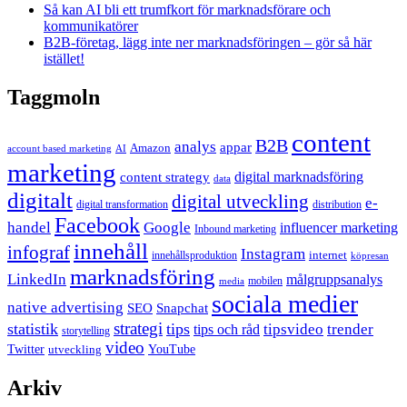
Så kan AI bli ett trumfkort för marknadsförare och
kommunikatörer
B2B-företag, lägg inte ner marknadsföringen – gör så här
istället!
Taggmoln
content
B2B
analys
appar
Amazon
account based marketing
AI
marketing
content strategy
digital marknadsföring
data
digitalt
digital utveckling
e-
digital transformation
distribution
Facebook
handel
Google
influencer marketing
Inbound marketing
innehåll
infograf
Instagram
internet
innehållsproduktion
köpresan
marknadsföring
LinkedIn
målgruppsanalys
mobilen
media
sociala medier
native advertising
SEO
Snapchat
strategi
statistik
tips
tipsvideo
trender
tips och råd
storytelling
video
Twitter
YouTube
utveckling
Arkiv