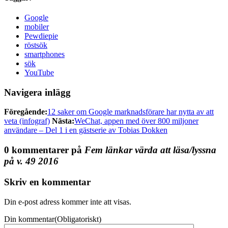
Google
mobiler
Pewdiepie
röstsök
smartphones
sök
YouTube
Navigera inlägg
Föregående:
12 saker om Google marknadsförare har nytta av att
veta (infograf)
Nästa:
WeChat, appen med över 800 miljoner
användare – Del 1 i en gästserie av Tobias Dokken
0 kommentarer på
Fem länkar värda att läsa/lyssna
på v. 49 2016
Skriv en kommentar
Din e-post adress kommer inte att visas.
Din kommentar
(Obligatoriskt)