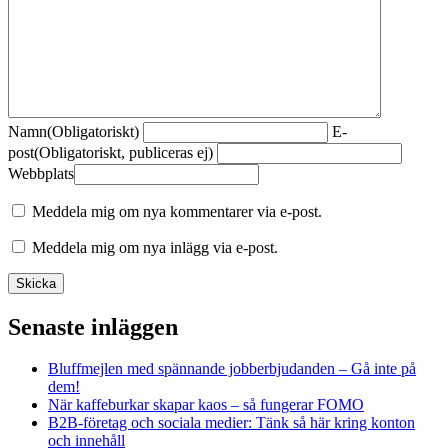
Namn
(Obligatoriskt)
E-
post
(Obligatoriskt, publiceras ej)
Webbplats
Meddela mig om nya kommentarer via e-post.
Meddela mig om nya inlägg via e-post.
Senaste inläggen
Bluffmejlen med spännande jobberbjudanden – Gå inte på
dem!
När kaffeburkar skapar kaos – så fungerar FOMO
B2B-företag och sociala medier: Tänk så här kring konton
och innehåll