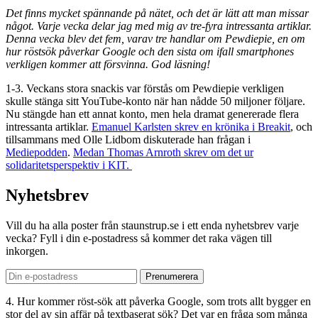
Det finns mycket spännande på nätet, och det är lätt att man missar
något. Varje vecka delar jag med mig av tre-fyra intressanta artiklar.
Denna vecka blev det fem, varav tre handlar om Pewdiepie, en om
hur röstsök påverkar Google och den sista om ifall smartphones
verkligen kommer att försvinna. God läsning!
1-3. Veckans stora snackis var förstås om Pewdiepie verkligen
skulle stänga sitt YouTube-konto när han nådde 50 miljoner följare.
Nu stängde han ett annat konto, men hela dramat genererade flera
intressanta artiklar.
Emanuel Karlsten skrev en krönika i Breakit
, och
tillsammans med Olle Lidbom diskuterade han frågan i
Mediepodden
.
Medan Thomas Arnroth skrev om det ur
solidaritetsperspektiv i KIT.
Nyhetsbrev
Vill du ha alla poster från staunstrup.se i ett enda nyhetsbrev varje
vecka? Fyll i din e-postadress så kommer det raka vägen till
inkorgen.
4. Hur kommer röst-sök att påverka Google, som trots allt bygger en
stor del av sin affär på textbaserat sök? Det var en fråga som många