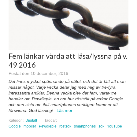
Fem länkar värda att läsa/lyssna på v.
49 2016
Postat den 10 december, 2016
Det finns mycket spännande på nätet, och det är lätt att man
missar något. Varje vecka delar jag med mig av tre-fyra
intressanta artiklar. Denna vecka blev det fem, varav tre
handlar om Pewdiepie, en om hur röstsök påverkar Google
och den sista om ifall smartphones verkligen kommer att
försvinna. God läsning!
Läs mer
Kategori:
Digitalt
Taggar:
Google
mobiler
Pewdiepie
röstsök
smartphones
sök
YouTube