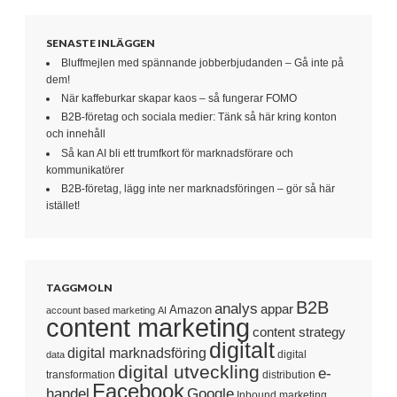
SENASTE INLÄGGEN
Bluffmejlen med spännande jobberbjudanden – Gå inte på
dem!
När kaffeburkar skapar kaos – så fungerar FOMO
B2B-företag och sociala medier: Tänk så här kring konton
och innehåll
Så kan AI bli ett trumfkort för marknadsförare och
kommunikatörer
B2B-företag, lägg inte ner marknadsföringen – gör så här
istället!
TAGGMOLN
B2B
analys
appar
Amazon
account based marketing
AI
content marketing
content strategy
digitalt
digital marknadsföring
digital
data
digital utveckling
e-
transformation
distribution
Facebook
handel
Google
Inbound marketing