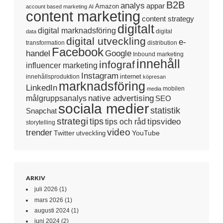
B2B
analys
appar
Amazon
account based marketing
AI
content marketing
content strategy
digitalt
digital marknadsföring
digital
data
digital utveckling
e-
transformation
distribution
Facebook
handel
Google
Inbound marketing
innehåll
infograf
influencer marketing
Instagram
internet
innehållsproduktion
köpresan
marknadsföring
LinkedIn
mobilen
media
native advertising
målgruppsanalys
SEO
sociala medier
statistik
Snapchat
strategi
tips
tipsvideo
tips och råd
storytelling
video
trender
Twitter
YouTube
utveckling
ARKIV
juli 2026
(1)
mars 2026
(1)
augusti 2024
(1)
juni 2024
(2)