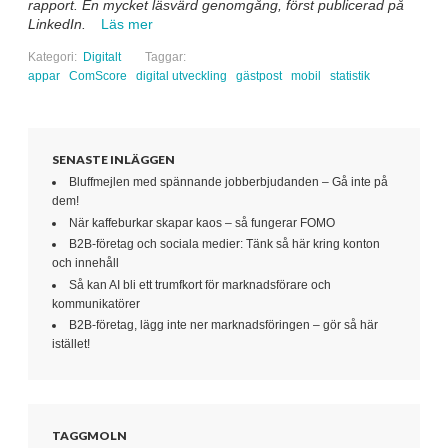
rapport. En mycket läsvärd genomgång, först publicerad på
LinkedIn.
Läs mer
Kategori:
Digitalt
Taggar:
appar
ComScore
digital utveckling
gästpost
mobil
statistik
SENASTE INLÄGGEN
Bluffmejlen med spännande jobberbjudanden – Gå inte på
dem!
När kaffeburkar skapar kaos – så fungerar FOMO
B2B-företag och sociala medier: Tänk så här kring konton
och innehåll
Så kan AI bli ett trumfkort för marknadsförare och
kommunikatörer
B2B-företag, lägg inte ner marknadsföringen – gör så här
istället!
TAGGMOLN