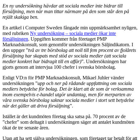
En ny undersökning hävdar att sociala medier inte bidrar till
försäljning, men när man tittar närmare på den som står den på
rejält skakiga ben.
En artikel i Computer Sweden fångade min uppmärksamhet nyligen,
med rubriken
Ny undersökning – sociala medier ökar inte
försäljningen
. Uppgiften kommer från företaget PMP
Marknadskonsult, som genomför undersökningen Säljindikatorn. I
den uppger ”
två av tre börsbolag att noll till fem procent av fjolårets
försäljning har skapats med stöd av sociala medier (att sociala
medier konkret har bidragit till en affär)
”. Undersökningen har
gjorts genom att intervjua 100 chefer i svenska börsbolag.
Enligt VD:n för PMP Marknadskonsult, Mikael Juhler vänder
undersökningen ”
upp och ner på rådande uppfattning om sociala
mediers betydelse för bolag. Det är klart att de som är verksamma
inom exempelvis e-handel utgör undantag, men för merparten av
våra svenska börsbolag saknar sociala medier i stort sett betydelse
när det gäller att driva försäljnin
g”.
Istället är det kundmöten företag ska satsa på. 70 procent av de
”chefer” som deltagit i undersökningen säger att antalet kundmöten
ökat de tre senaste åren.
Utan att ha sett själva undersökningen, som företaget tar betalt för att