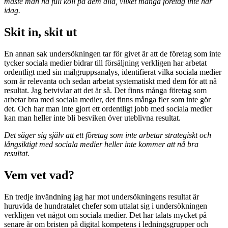
måste man ha full koll på dem alla, vilket många företag inte har
idag.
Skit in, skit ut
En annan sak undersökningen tar för givet är att de företag som inte
tycker sociala medier bidrar till försäljning verkligen har arbetat
ordentligt med sin målgruppsanalys, identifierat vilka sociala medier
som är relevanta och sedan arbetat systematiskt med dem för att nå
resultat. Jag betvivlar att det är så. Det finns många företag som
arbetar bra med sociala medier, det finns många fler som inte gör
det. Och har man inte gjort ett ordentligt jobb med sociala medier
kan man heller inte bli besviken över uteblivna resultat.
Det säger sig själv att ett företag som inte arbetar strategiskt och
långsiktigt med sociala medier heller inte kommer att nå bra
resultat.
Vem vet vad?
En tredje invändning jag har mot undersökningens resultat är
huruvida de hundratalet chefer som uttalat sig i undersökningen
verkligen vet något om sociala medier. Det har talats mycket på
senare år om bristen på digital kompetens i ledningsgrupper och