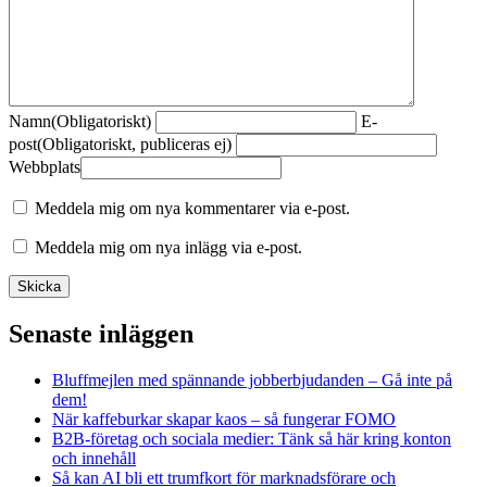
Namn
(Obligatoriskt)
E-
post
(Obligatoriskt, publiceras ej)
Webbplats
Meddela mig om nya kommentarer via e-post.
Meddela mig om nya inlägg via e-post.
Senaste inläggen
Bluffmejlen med spännande jobberbjudanden – Gå inte på
dem!
När kaffeburkar skapar kaos – så fungerar FOMO
B2B-företag och sociala medier: Tänk så här kring konton
och innehåll
Så kan AI bli ett trumfkort för marknadsförare och