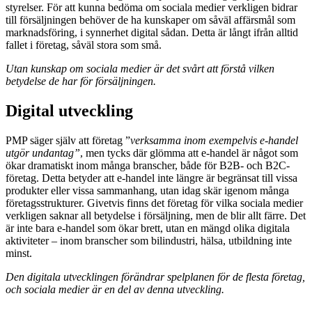
styrelser. För att kunna bedöma om sociala medier verkligen bidrar
till försäljningen behöver de ha kunskaper om såväl affärsmål som
marknadsföring, i synnerhet digital sådan. Detta är långt ifrån alltid
fallet i företag, såväl stora som små.
Utan kunskap om sociala medier är det svårt att förstå vilken
betydelse de har för försäljningen.
Digital utveckling
PMP säger själv att företag ”
verksamma inom exempelvis e-handel
utgör undantag”
, men tycks där glömma att e-handel är något som
ökar dramatiskt inom många branscher, både för B2B- och B2C-
företag. Detta betyder att e-handel inte längre är begränsat till vissa
produkter eller vissa sammanhang, utan idag skär igenom många
företagsstrukturer. Givetvis finns det företag för vilka sociala medier
verkligen saknar all betydelse i försäljning, men de blir allt färre. Det
är inte bara e-handel som ökar brett, utan en mängd olika digitala
aktiviteter – inom branscher som bilindustri, hälsa, utbildning inte
minst.
Den digitala utvecklingen förändrar spelplanen för de flesta företag,
och sociala medier är en del av denna utveckling.