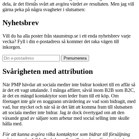
dela, är det förstås svårt att avgöra värdet av resultaten. Men jag vill
gärna peka på några svagheter i slutsatsen:
Nyhetsbrev
Vill du ha alla poster från staunstrup.se i ett enda nyhetsbrev varje
vecka? Fyll i din e-postadress så kommer det raka vägen till
inkorgen.
Svårigheten med attribution
När PMP hävdar att sociala medier inte bidrar konkret till en affär så
är det ett vagt uttalande. I många affärer, såväl inom B2B som B2C,
är det en mängd kontaktytor som leder fram till ett köp. Om
företaget inte gör en noggrann utvärdering av vad som bidragit, med
vad, hur mycket och när så är det lätt att komma fram till slutsatsen
att sociala medier inte bidrar. Jag är dock övertygad om att den
växande grad av säljare som arbetar med social selling inte skulle
hålla med.
För att kunna avgöra vilka kontaktytor som bidrar till försäljning