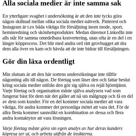
Alla sociala medier är inte samma sak
En ytterligare svaghet i undersökning är att den inte tycks göra
någon skillnad mellan olika sociala medier-nätverk. Pinterest och
Instagram är t.ex båda viktiga för försäljning inom mode, sport,
heminredning och skönhetsprodukter. Medan däremot LinkedIn inte
alls står för samma omedelbara konvertering, utan ofta är en del i en
längre köpprocess. Det blir med andra ord rätt grovhugget att dra
dem alla över en kam och hävda att de inte bidrar till försäljningen.
Gör din läxa ordentligt
Min slutsats är att den här sortens undersökningar inte tillför
någonting alls till någon. De företag som läser den och fattar beslut
kring sociala medier utifrån den gör sig själva en rejäl björntjänst.
Varje företag och organisation måste själva analysera vad som
fungerar bäst för dem när det gäller att nå sin målgrupp och få en del
av dem som kunder. För en del kommer sociala medier att vara
viktiga, för andra kommer det personliga mötet att vara det. För de
allra flesta kommer sannolikt en kombination av dessa och flera
andra kontaktytor att vara lösningen.
Varje företag måste göra sin egen analys av hur deras kunders
köpresa ser ut, och arbeta utifrån de insikterna.