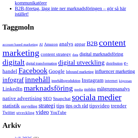
kommunikatörer
B2B-företag, lägg inte ner marknadsföringen – gör så här
istället!
Taggmoln
content
B2B
analys
appar
Amazon
account based marketing
AI
marketing
content strategy
digital marknadsföring
data
digitalt
digital utveckling
e-
digital transformation
distribution
Facebook
handel
Google
influencer marketing
Inbound marketing
innehåll
infograf
Instagram
internet
innehållsproduktion
köpresan
marknadsföring
LinkedIn
målgruppsanalys
mobilen
media
sociala medier
native advertising
SEO
Snapchat
strategi
statistik
tips
tipsvideo
trender
tips och råd
storytelling
video
Twitter
YouTube
utveckling
Arkiv