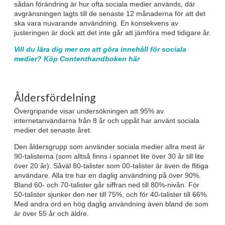
sådan förändring är hur ofta sociala medier används, där
avgränsningen lagts till de senaste 12 månaderna för att det
ska vara nuvarande användning. En konsekvens av
justeringen är dock att det inte går att jämföra med tidigare år.
Vill du lära dig mer om att göra innehåll för sociala
medier? Köp Contenthandboken här
Åldersfördelning
Övergripande visar undersökningen att 95% av
internetanvändarna från 8 år och uppåt har använt sociala
medier det senaste året.
Den åldersgrupp som använder sociala medier allra mest är
90-talisterna (som alltså finns i spannet lite över 30 år till lite
över 20 år). Såväl 80-talister som 00-talister är även de flitiga
användare. Alla tre har en daglig användning på över 90%.
Bland 60- och 70-talister går siffran ned till 80%-nivån. För
50-talister sjunker den ner till 75%, och för 40-talister till 66%.
Med andra ord en hög daglig användning även bland de som
är över 55 år och äldre.