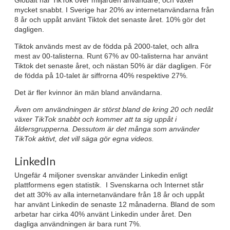
mycket snabbt. I Sverige har 20% av internetanvändarna från
8 år och uppåt använt Tiktok det senaste året. 10% gör det
dagligen.
Tiktok används mest av de födda på 2000-talet, och allra
mest av 00-talisterna. Runt 67% av 00-talisterna har använt
Tiktok det senaste året, och nästan 50% är där dagligen. För
de födda på 10-talet är siffrorna 40% respektive 27%.
Det är fler kvinnor än män bland användarna.
Även om användningen är störst bland de kring 20 och nedåt
växer TikTok snabbt och kommer att ta sig uppåt i
åldersgrupperna. Dessutom är det många som använder
TikTok aktivt, det vill säga gör egna videos.
LinkedIn
Ungefär 4 miljoner svenskar använder Linkedin enligt
plattformens egen statistik. I Svenskarna och Internet står
det att 30% av alla internetanvändare från 18 år och uppåt
har använt Linkedin de senaste 12 månaderna. Bland de som
arbetar har cirka 40% använt Linkedin under året. Den
dagliga användningen är bara runt 7%.