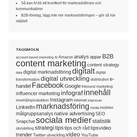
Så kan AI bli ett trumfkort för marknadsförare och
kommunikatörer
B2B-företag, lägg inte ner marknadsföringen – gör så här
istället!
TAGGMOLN
B2B
analys
appar
Amazon
account based marketing
AI
content marketing
content strategy
digitalt
digital marknadsföring
digital
data
digital utveckling
e-
transformation
distribution
Facebook
handel
Google
Inbound marketing
innehåll
infograf
influencer marketing
Instagram
internet
innehållsproduktion
köpresan
marknadsföring
LinkedIn
mobilen
media
native advertising
målgruppsanalys
SEO
sociala medier
statistik
Snapchat
strategi
tips
tipsvideo
tips och råd
storytelling
video
trender
Twitter
YouTube
utveckling