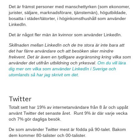
Det är främst personer med manschettyrken (som ekonomer,
jurister, säljare, marknadsförare, tjänstemän), högutbildade,
bosatta i städer/tätorter, i höginkomsthushåll som använder
LinkedIn.
Det är något fler män än kvinnor som använder LinkedIn.
Skillnaden mellan LinkedIn och de tre stora är inte bara att
det har färre användare och att besöken sker mindre
frekvent. Det är även en tydligare avgränsning kring vilka som
använder det utifrån utbildning och yrkesval.
Om du vill lära
dig mer om vilka som använder LinkedIn i Sverige och
utomlands så har jag skrivit om det.
Twitter
Totalt sett har 19% av internetanvändare från 8 år och uppåt
använt Twitter det senaste året. Runt 9% är där varje vecka
och 7% gör dagliga besök.
De som använder Twitter mest är födda på 90-talet. Bakom
dem kommer 80-talister och 00-talister.