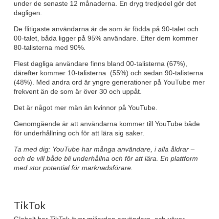
under de senaste 12 månaderna. En dryg tredjedel gör det
dagligen.
De flitigaste användarna är de som är födda på 90-talet och
00-talet, båda ligger på 95% användare. Efter dem kommer
80-talisterna med 90%.
Flest dagliga användare finns bland 00-talisterna (67%),
därefter kommer 10-talisterna (55%) och sedan 90-talisterna
(48%). Med andra ord är yngre generationer på YouTube mer
frekvent än de som är över 30 och uppåt.
Det är något mer män än kvinnor på YouTube.
Genomgående är att användarna kommer till YouTube både
för underhållning och för att lära sig saker.
Ta med dig: YouTube har många användare, i alla åldrar –
och de vill både bli underhållna och för att lära. En plattform
med stor potential för marknadsförare.
TikTok
Globalt har TikTok över miljarden användare, och växer