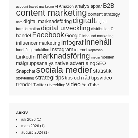
B2B
analys
appar
Amazon
account based marketing
AI
content marketing
content strategy
digitalt
digital marknadsföring
digital
data
digital utveckling
e-
transformation
distribution
Facebook
handel
Google
Inbound marketing
innehåll
infograf
influencer marketing
Instagram
internet
innehållsproduktion
köpresan
marknadsföring
LinkedIn
mobilen
media
native advertising
målgruppsanalys
SEO
sociala medier
statistik
Snapchat
strategi
tips
tipsvideo
tips och råd
storytelling
video
trender
Twitter
YouTube
utveckling
ARKIV
juli 2026
(1)
mars 2026
(1)
augusti 2024
(1)