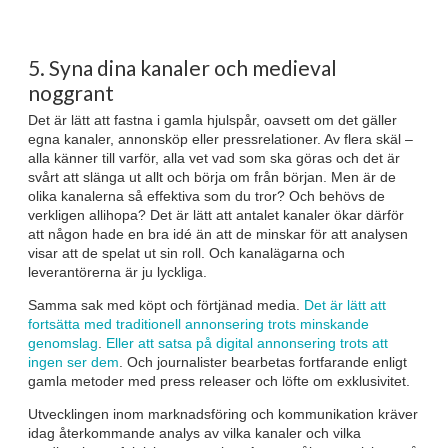
5. Syna dina kanaler och medieval
noggrant
Det är lätt att fastna i gamla hjulspår, oavsett om det gäller
egna kanaler, annonsköp eller pressrelationer. Av flera skäl –
alla känner till varför, alla vet vad som ska göras och det är
svårt att slänga ut allt och börja om från början. Men är de
olika kanalerna så effektiva som du tror? Och behövs de
verkligen allihopa? Det är lätt att antalet kanaler ökar därför
att någon hade en bra idé än att de minskar för att analysen
visar att de spelat ut sin roll. Och kanalägarna och
leverantörerna är ju lyckliga.
Samma sak med köpt och förtjänad media.
Det är lätt att
fortsätta med traditionell annonsering trots minskande
genomslag
.
Eller att satsa på digital annonsering trots att
ingen ser dem
. Och journalister bearbetas fortfarande enligt
gamla metoder med press releaser och löfte om exklusivitet.
Utvecklingen inom marknadsföring och kommunikation kräver
idag återkommande analys av vilka kanaler och vilka