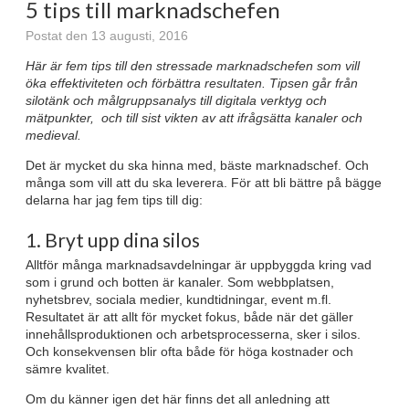
5 tips till marknadschefen
Postat den 13 augusti, 2016
Här är fem tips till den stressade marknadschefen som vill
öka effektiviteten och förbättra resultaten. Tipsen går från
silotänk och målgruppsanalys till digitala verktyg och
mätpunkter, och till sist vikten av att ifrågsätta kanaler och
medieval.
Det är mycket du ska hinna med, bäste marknadschef. Och
många som vill att du ska leverera. För att bli bättre på bägge
delarna har jag fem tips till dig:
1. Bryt upp dina silos
Alltför många marknadsavdelningar är uppbyggda kring vad
som i grund och botten är kanaler. Som webbplatsen,
nyhetsbrev, sociala medier, kundtidningar, event m.fl.
Resultatet är att allt för mycket fokus, både när det gäller
innehållsproduktionen och arbetsprocesserna, sker i silos.
Och konsekvensen blir ofta både för höga kostnader och
sämre kvalitet.
Om du känner igen det här finns det all anledning att