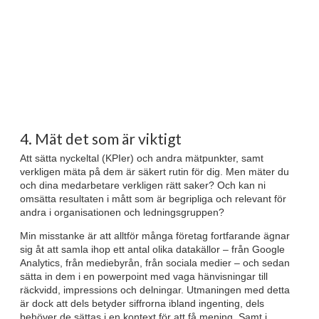
4. Mät det som är viktigt
Att sätta nyckeltal (KPIer) och andra mätpunkter, samt
verkligen mäta på dem är säkert rutin för dig. Men mäter du
och dina medarbetare verkligen rätt saker? Och kan ni
omsätta resultaten i mått som är begripliga och relevant för
andra i organisationen och ledningsgruppen?
Min misstanke är att alltför många företag fortfarande ägnar
sig åt att samla ihop ett antal olika datakällor – från Google
Analytics, från mediebyrån, från sociala medier – och sedan
sätta in dem i en powerpoint med vaga hänvisningar till
räckvidd, impressions och delningar. Utmaningen med detta
är dock att dels betyder siffrorna ibland ingenting, dels
behöver de sättas i en kontext för att få mening. Samt i