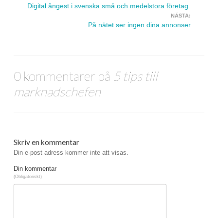
Navigera inlägg
Digital ångest i svenska små och medelstora företag
NÄSTA:
På nätet ser ingen dina annonser
0 kommentarer på
5 tips till
marknadschefen
Skriv en kommentar
Din e-post adress kommer inte att visas.
Din kommentar
(Obligatoriskt)