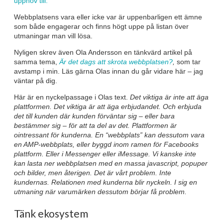
upphov till.
Webbplatsens vara eller icke var är uppenbarligen ett ämne
som både engagerar och finns högt uppe på listan över
utmaningar man vill lösa.
Nyligen skrev även Ola Andersson en tänkvärd artikel på
samma tema,
Är det dags att skrota webbplatsen?
,
som tar
avstamp i min. Läs gärna Olas innan du går vidare här – jag
väntar på dig.
Här är en nyckelpassage i Olas text.
Det viktiga är inte att äga
plattformen. Det viktiga är att äga erbjudandet. Och erbjuda
det till kunden där kunden förväntar sig – eller bara
bestämmer sig – för att ta del av det. Plattformen är
ointressant för kunderna.
En “webbplats” kan dessutom vara
en AMP-webbplats, eller byggd inom ramen för Facebooks
plattform. Eller i Messenger eller iMessage. Vi kanske inte
kan lasta ner webbplatsen med en massa javascript, popuper
och bilder, men återigen. Det är vårt problem. Inte
kundernas.
Relationen med kunderna blir nyckeln. I sig en
utmaning när varumärken dessutom börjar få problem.
Tänk ekosystem