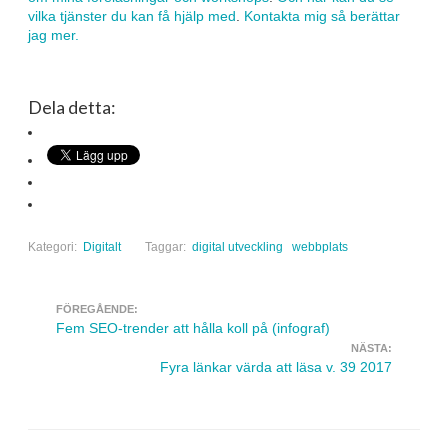
vilka tjänster du kan få hjälp med
.
Kontakta mig så berättar
jag mer.
Dela detta:
Kategori:
Digitalt
Taggar:
digital utveckling
webbplats
FÖREGÅENDE:
Navigera inlägg
Fem SEO-trender att hålla koll på (infograf)
NÄSTA:
Fyra länkar värda att läsa v. 39 2017