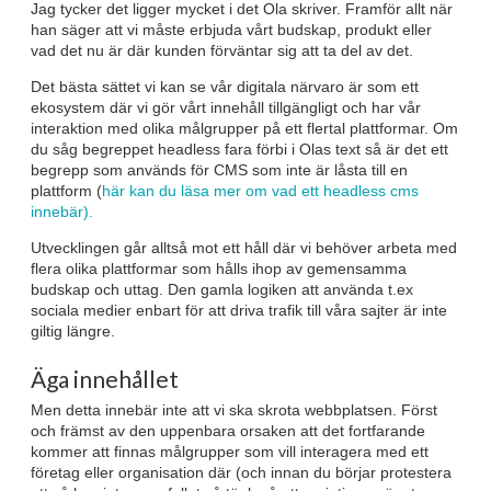
Jag tycker det ligger mycket i det Ola skriver. Framför allt när
han säger att vi måste erbjuda vårt budskap, produkt eller
vad det nu är där kunden förväntar sig att ta del av det.
Det bästa sättet vi kan se vår digitala närvaro är som ett
ekosystem där vi gör vårt innehåll tillgängligt och har vår
interaktion med olika målgrupper på ett flertal plattformar. Om
du såg begreppet headless fara förbi i Olas text så är det ett
begrepp som används för CMS som inte är låsta till en
plattform (
här kan du läsa mer om vad ett headless cms
innebär).
Utvecklingen går alltså mot ett håll där vi behöver arbeta med
flera olika plattformar som hålls ihop av gemensamma
budskap och uttag. Den gamla logiken att använda t.ex
sociala medier enbart för att driva trafik till våra sajter är inte
giltig längre.
Äga innehållet
Men detta innebär inte att vi ska skrota webbplatsen. Först
och främst av den uppenbara orsaken att det fortfarande
kommer att finnas målgrupper som vill interagera med ett
företag eller organisation där (och innan du börjar protestera