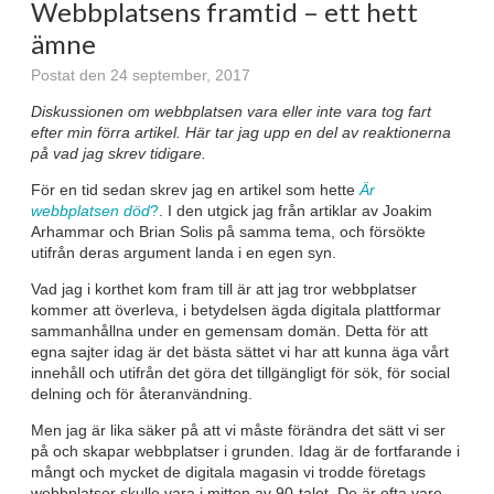
Webbplatsens framtid – ett hett
ämne
Postat den 24 september, 2017
Diskussionen om webbplatsen vara eller inte vara tog fart
efter min förra artikel. Här tar jag upp en del av reaktionerna
på vad jag skrev tidigare.
För en tid sedan skrev jag en artikel som hette
Är
webbplatsen död
?
. I den utgick jag från artiklar av Joakim
Arhammar och Brian Solis på samma tema, och försökte
utifrån deras argument landa i en egen syn.
Vad jag i korthet kom fram till är att jag tror webbplatser
kommer att överleva, i betydelsen ägda digitala plattformar
sammanhållna under en gemensam domän. Detta för att
egna sajter idag är det bästa sättet vi har att kunna äga vårt
innehåll och utifrån det göra det tillgängligt för sök, för social
delning och för återanvändning.
Men jag är lika säker på att vi måste förändra det sätt vi ser
på och skapar webbplatser i grunden. Idag är de fortfarande i
mångt och mycket de digitala magasin vi trodde företags
webbplatser skulle vara i mitten av 90-talet. De är ofta vare