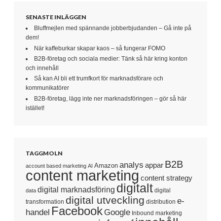
SENASTE INLÄGGEN
Bluffmejlen med spännande jobberbjudanden – Gå inte på
dem!
När kaffeburkar skapar kaos – så fungerar FOMO
B2B-företag och sociala medier: Tänk så här kring konton
och innehåll
Så kan AI bli ett trumfkort för marknadsförare och
kommunikatörer
B2B-företag, lägg inte ner marknadsföringen – gör så här
istället!
TAGGMOLN
B2B
analys
appar
Amazon
account based marketing
AI
content marketing
content strategy
digitalt
digital marknadsföring
digital
data
digital utveckling
e-
transformation
distribution
Facebook
handel
Google
Inbound marketing