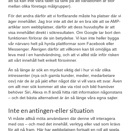
att så kan inte vara fallet så tänk på att variationen är stor
mellan olika företags målgrupper).
För det andra därför att vi fortfarande måste ha platser där vi
äger innehållet. Jag tror inte att det är en bra idé att se AMP-
artiklar som webbplatser, därför att dess huvudsyfte är att
visa innehållet direkt i sökresultaten. Om Google tar bort den
funktionen förlorar de sin betydelse. Vi kan inte heller bygga
vår närvaro helt på hyrda plattformar som Facebook eller
Messenger. Återigen därför att villkoren kan bli omöjliga att
leva med i en handvändning, och att vi alltid står inför risken
att vårt innehåll helt enkelt försvinner.
Än så länge är sök en mycket viktig del i hur vi når olika
intressenter (nya och gamla kunder, medier, medarbetare
osv) när de är på jakt efter något där vi vill vara ett svar. Även
om allt mer sök kommer att ske via röst och bild framöver
behöver Siri, Alexa m.fl ändå hitta rätt information någonstans
– och det bästa alternativet är än så länge våra egna sajter.
Inte en antingen-eller situation
Vi måste alltså möta användaren där denne vill interagera
med oss – och med det innehåll, verktyg eller vad som krävs
för att nå fram. Här har webbplatsen fortsatt en roll att spela,