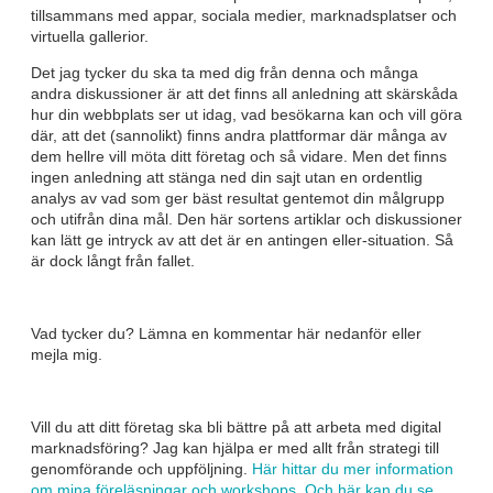
tillsammans med appar, sociala medier, marknadsplatser och
virtuella gallerior.
Det jag tycker du ska ta med dig från denna och många
andra diskussioner är att det finns all anledning att skärskåda
hur din webbplats ser ut idag, vad besökarna kan och vill göra
där, att det (sannolikt) finns andra plattformar där många av
dem hellre vill möta ditt företag och så vidare. Men det finns
ingen anledning att stänga ned din sajt utan en ordentlig
analys av vad som ger bäst resultat gentemot din målgrupp
och utifrån dina mål. Den här sortens artiklar och diskussioner
kan lätt ge intryck av att det är en antingen eller-situation. Så
är dock långt från fallet.
Vad tycker du? Lämna en kommentar här nedanför eller
mejla mig.
Vill du att ditt företag ska bli bättre på att arbeta med digital
marknadsföring? Jag kan hjälpa er med allt från strategi till
genomförande och uppföljning.
Här hittar du mer information
om mina föreläsningar och workshops
.
Och här kan du se