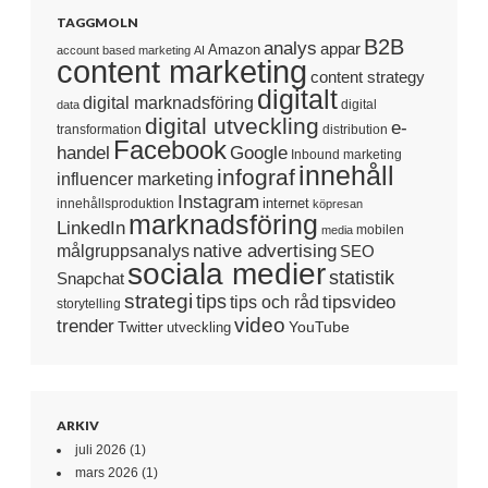
TAGGMOLN
B2B
analys
appar
Amazon
account based marketing
AI
content marketing
content strategy
digitalt
digital marknadsföring
digital
data
digital utveckling
e-
transformation
distribution
Facebook
handel
Google
Inbound marketing
innehåll
infograf
influencer marketing
Instagram
internet
innehållsproduktion
köpresan
marknadsföring
LinkedIn
mobilen
media
native advertising
målgruppsanalys
SEO
sociala medier
statistik
Snapchat
strategi
tips
tipsvideo
tips och råd
storytelling
video
trender
Twitter
YouTube
utveckling
ARKIV
juli 2026
(1)
mars 2026
(1)