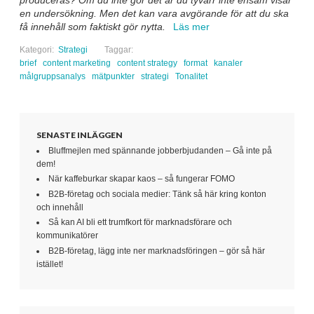
produceras? Om du inte gör det är du tyvärr inte ensam visar
en undersökning. Men det kan vara avgörande för att du ska
få innehåll som faktiskt gör nytta.
Läs mer
Kategori:
Strategi
Taggar:
brief
content marketing
content strategy
format
kanaler
målgruppsanalys
mätpunkter
strategi
Tonalitet
SENASTE INLÄGGEN
Bluffmejlen med spännande jobberbjudanden – Gå inte på
dem!
När kaffeburkar skapar kaos – så fungerar FOMO
B2B-företag och sociala medier: Tänk så här kring konton
och innehåll
Så kan AI bli ett trumfkort för marknadsförare och
kommunikatörer
B2B-företag, lägg inte ner marknadsföringen – gör så här
istället!