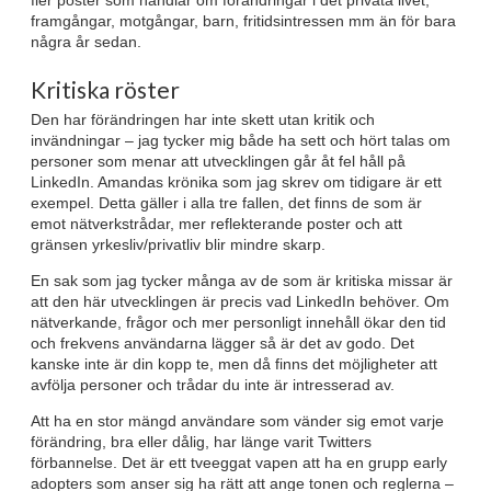
framgångar, motgångar, barn, fritidsintressen mm än för bara
några år sedan.
Kritiska röster
Den har förändringen har inte skett utan kritik och
invändningar – jag tycker mig både ha sett och hört talas om
personer som menar att utvecklingen går åt fel håll på
LinkedIn. Amandas krönika som jag skrev om tidigare är ett
exempel. Detta gäller i alla tre fallen, det finns de som är
emot nätverkstrådar, mer reflekterande poster och att
gränsen yrkesliv/privatliv blir mindre skarp.
En sak som jag tycker många av de som är kritiska missar är
att den här utvecklingen är precis vad LinkedIn behöver. Om
nätverkande, frågor och mer personligt innehåll ökar den tid
och frekvens användarna lägger så är det av godo. Det
kanske inte är din kopp te, men då finns det möjligheter att
avfölja personer och trådar du inte är intresserad av.
Att ha en stor mängd användare som vänder sig emot varje
förändring, bra eller dålig, har länge varit Twitters
förbannelse. Det är ett tveeggat vapen att ha en grupp early
adopters som anser sig ha rätt att ange tonen och reglerna –