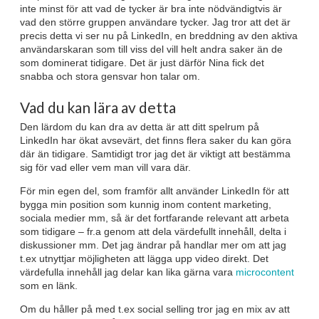
inte minst för att vad de tycker är bra inte nödvändigtvis är
vad den större gruppen användare tycker. Jag tror att det är
precis detta vi ser nu på LinkedIn, en breddning av den aktiva
användarskaran som till viss del vill helt andra saker än de
som dominerat tidigare. Det är just därför Nina fick det
snabba och stora gensvar hon talar om.
Vad du kan lära av detta
Den lärdom du kan dra av detta är att ditt spelrum på
LinkedIn har ökat avsevärt, det finns flera saker du kan göra
där än tidigare. Samtidigt tror jag det är viktigt att bestämma
sig för vad eller vem man vill vara där.
För min egen del, som framför allt använder LinkedIn för att
bygga min position som kunnig inom content marketing,
sociala medier mm, så är det fortfarande relevant att arbeta
som tidigare – fr.a genom att dela värdefullt innehåll, delta i
diskussioner mm. Det jag ändrar på handlar mer om att jag
t.ex utnyttjar möjligheten att lägga upp video direkt. Det
värdefulla innehåll jag delar kan lika gärna vara
microcontent
som en länk.
Om du håller på med t.ex social selling tror jag en mix av att