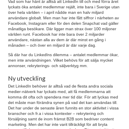
Vad som har hänt är alltså att LinkedIn till och med förra året
lyckats öka antalet medlemmar rejält, inte bara i Sverige utan
över hela världen – i april nådde man en halv miljard
användare globalt. Men man har inte fått siffror i närheten av
Facebook, Instagram eller för den delen Snapchat vad gäller
månatliga besökare. Där ligger man strax över 100 miljoner
världen runt. Facebook har inte bara över 2 miljarder
användare, nästan alla av dem är där minst en gång i
månaden – och över en miljard är där varje dag.
Så där har du LinkedIns dilemma – antalet medlemmar ökar,
men inte användningen. Vilket behövs för att sälja mycket
annonser, rekryterings- och säljverktyg mm.
Ny utveckling
Det LinkedIn behöver är alltså vad de flesta andra sociala
medier-nätverk har lyckats med, att få medlemmarna att
komma dit ofta och spendera mer tid där. För att lyckas med
det måste man förändra synen på vad det kan användas till.
Det har under de senaste åren funnits en stor aktivitet i vissa
branscher och fr.a i vissa kontexter – rekrytering och
försäljning samt de inom främst B2B som bedriver content
marketing. Men det har inte varit tillräckligt för att bryta