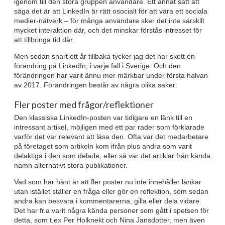
igenom till den stora gruppen användare. Ett annat sätt att
säga det är att LinkedIn är rätt osocialt för att vara ett sociala
medier-nätverk – för många användare sker det inte särskilt
mycket interaktion där, och det minskar förstås intresset för
att tillbringa tid där.
Men sedan snart ett år tillbaka tycker jag det har skett en
förändring på LinkedIn, i varje fall i Sverige. Och den
förändringen har varit ännu mer märkbar under första halvan
av 2017. Förändringen består av några olika saker:
Fler poster med frågor/reflektioner
Den klassiska LinkedIn-posten var tidigare en länk till en
intressant artikel, möjligen med ett par rader som förklarade
varför det var relevant att läsa den. Ofta var det medarbetare
på företaget som artikeln kom ifrån plus andra som varit
delaktiga i den som delade, eller så var det artiklar från kända
namn alternativt stora publikationer.
Vad som har hänt är att fler poster nu inte innehåller länkar
utan istället ställer en fråga eller gör en reflektion, som sedan
andra kan besvara i kommentarerna, gilla eller dela vidare.
Det har fr.a varit några kända personer som gått i spetsen för
detta, som t.ex Per Holknekt och Nina Jansdotter, men även