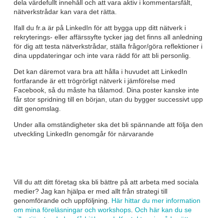
dela värdefullt innehåll och att vara aktiv i kommentarsfält,
nätverkstrådar kan vara det rätta.
Ifall du fr.a är på LinkedIn för att bygga upp ditt nätverk i
rekryterings- eller affärssyfte tycker jag det finns all anledning
för dig att testa nätverkstrådar, ställa frågor/göra reflektioner i
dina uppdateringar och inte vara rädd för att bli personlig.
Det kan däremot vara bra att hålla i huvudet att LinkedIn
fortfarande är ett trögrörligt nätverk i jämförelse med
Facebook, så du måste ha tålamod. Dina poster kanske inte
får stor spridning till en början, utan du bygger successivt upp
ditt genomslag.
Under alla omständigheter ska det bli spännande att följa den
utveckling LinkedIn genomgår för närvarande
Vill du att ditt företag ska bli bättre på att arbeta med sociala
medier? Jag kan hjälpa er med allt från strategi till
genomförande och uppföljning.
Här hittar du mer information
om mina föreläsningar och workshops
.
Och här kan du se