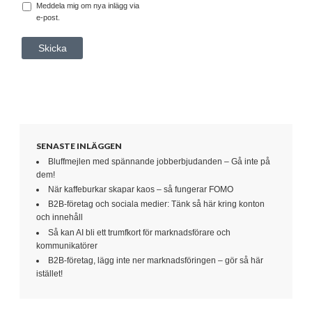
Meddela mig om nya inlägg via
e-post.
SENASTE INLÄGGEN
Bluffmejlen med spännande jobberbjudanden – Gå inte på
dem!
När kaffeburkar skapar kaos – så fungerar FOMO
B2B-företag och sociala medier: Tänk så här kring konton
och innehåll
Så kan AI bli ett trumfkort för marknadsförare och
kommunikatörer
B2B-företag, lägg inte ner marknadsföringen – gör så här
istället!