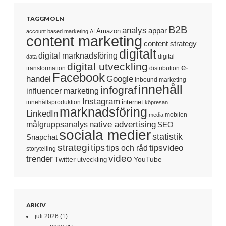
TAGGMOLN
B2B
analys
appar
Amazon
account based marketing
AI
content marketing
content strategy
digitalt
digital marknadsföring
digital
data
digital utveckling
e-
transformation
distribution
Facebook
handel
Google
Inbound marketing
innehåll
infograf
influencer marketing
Instagram
internet
innehållsproduktion
köpresan
marknadsföring
LinkedIn
mobilen
media
native advertising
målgruppsanalys
SEO
sociala medier
statistik
Snapchat
strategi
tips
tipsvideo
tips och råd
storytelling
video
trender
Twitter
YouTube
utveckling
ARKIV
juli 2026
(1)