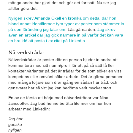
många andra har gjort det och gör det fortsatt. Nu ser jag
alltfler göra det.
Nyligen skrev Amanda Oxell en krönika om detta, där hon
bland annat identifierade fyra typer av poster som stämmer in
på den förändring jag talar om
. Läs gärna den.
Jag skrev
även en artikel där jag gick närmare in på varför det kan vara
en bra idé att posta t.ex citat på LinkedIn
.
Nätverkstrådar
Nätverkstrådar är poster där en person bjuder in andra att
kommentera med sitt namn/profil för att på så sätt få fler
kontakter.Varianter på det är trådar för de som söker en viss
kompetens eller omvänt söker arbete. Det är gärna personer
med många följare som drar igång en sådan här tråd, och
gensvaret har så vitt jag kan bedöma varit mycket stort.
En av de första att börja med nätverkstrådar var Nina
Jansdotter. Jag bad henne berätta lite mer om hur hon
arbetar med LinkedIn:
Jag har
ganska
nyligen