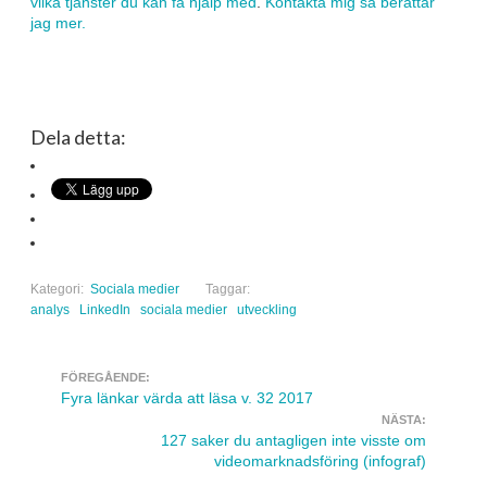
vilka tjänster du kan få hjälp med
.
Kontakta mig så berättar
jag mer.
Dela detta:
Kategori:
Sociala medier
Taggar:
analys
LinkedIn
sociala medier
utveckling
FÖREGÅENDE:
Navigera inlägg
Fyra länkar värda att läsa v. 32 2017
NÄSTA:
127 saker du antagligen inte visste om
videomarknadsföring (infograf)