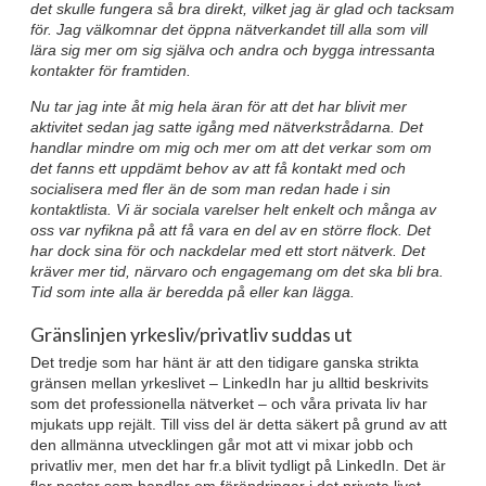
det skulle fungera så bra direkt, vilket jag är glad och tacksam
för. Jag välkomnar det öppna nätverkandet till alla som vill
lära sig mer om sig själva och andra och bygga intressanta
kontakter för framtiden.
Nu tar jag inte åt mig hela äran för att det har blivit mer
aktivitet sedan jag satte igång med nätverkstrådarna. Det
handlar mindre om mig och mer om att det verkar som om
det fanns ett uppdämt behov av att få kontakt med och
socialisera med fler än de som man redan hade i sin
kontaktlista. Vi är sociala varelser helt enkelt och många av
oss var nyfikna på att få vara en del av en större flock. Det
har dock sina för och nackdelar med ett stort nätverk. Det
kräver mer tid, närvaro och engagemang om det ska bli bra.
Tid som inte alla är beredda på eller kan lägga.
Gränslinjen yrkesliv/privatliv suddas ut
Det tredje som har hänt är att den tidigare ganska strikta
gränsen mellan yrkeslivet – LinkedIn har ju alltid beskrivits
som det professionella nätverket – och våra privata liv har
mjukats upp rejält. Till viss del är detta säkert på grund av att
den allmänna utvecklingen går mot att vi mixar jobb och
privatliv mer, men det har fr.a blivit tydligt på LinkedIn. Det är
fler poster som handlar om förändringar i det privata livet,