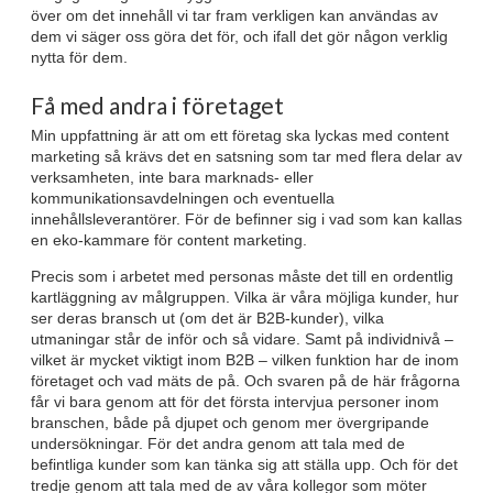
över om det innehåll vi tar fram verkligen kan användas av
dem vi säger oss göra det för, och ifall det gör någon verklig
nytta för dem.
Få med andra i företaget
Min uppfattning är att om ett företag ska lyckas med content
marketing så krävs det en satsning som tar med flera delar av
verksamheten, inte bara marknads- eller
kommunikationsavdelningen och eventuella
innehållsleverantörer. För de befinner sig i vad som kan kallas
en eko-kammare för content marketing.
Precis som i arbetet med personas måste det till en ordentlig
kartläggning av målgruppen. Vilka är våra möjliga kunder, hur
ser deras bransch ut (om det är B2B-kunder), vilka
utmaningar står de inför och så vidare. Samt på individnivå –
vilket är mycket viktigt inom B2B – vilken funktion har de inom
företaget och vad mäts de på. Och svaren på de här frågorna
får vi bara genom att för det första intervjua personer inom
branschen, både på djupet och genom mer övergripande
undersökningar. För det andra genom att tala med de
befintliga kunder som kan tänka sig att ställa upp. Och för det
tredje genom att tala med de av våra kollegor som möter