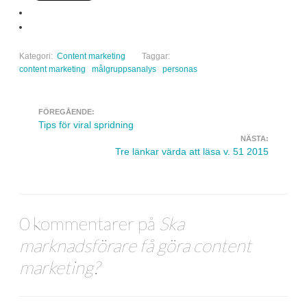
Kategori:
Content marketing
Taggar:
content marketing
målgruppsanalys
personas
FÖREGÅENDE:
Navigera inlägg
Tips för viral spridning
NÄSTA:
Tre länkar värda att läsa v. 51 2015
0 kommentarer på
Ska
marknadsförare få göra content
marketing?