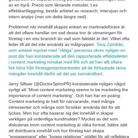
av en byrå. Precis som liknande metoder, t.ex
effektkartläggning, består arbetet av research, intervjuer och
intern analys (mer om detta längre ned).
Problemet när innehåll skapas enbart av marknadsförare är
att det oftare handlar om vad dessa tror är utmaningen för
företag i en viss bransch än vad som faktiskt är det. Vilket ofta
leder till att det inte används av målgruppen.
Tony Zambito,
som arbetat mycket med ”riktiga” personas skrev nyligen en
post där han konstaterade att den rapporterade effektiviteten
i content marketing minskat med 8% och att han allt oftare
fick höra från företagsrepresentanter att de förkastade stora
mängder innehåll därför att det var oanvändbart
.
Jerry Silfwer (@DoctorSpinnPR) konstaterade nyligen något
syrligt att ”Most content marketing seems to be marketing the
importance of content marketing”. Och han har en poäng.
Content marketing är hett för närvarande, med många
intressenter och många som försöker använda det för att
lyckas. Men hur ofta baserar sig det innehåll vi skapar
verkligen på ordentliga kundinsikter? Mycket av det som
diskuteras inom content marketing är olika format, bättre sätt
att distribuera innehåll och hur företag kan skapa
”engagemang” eller ”bygga relationer” istället för att reflektera