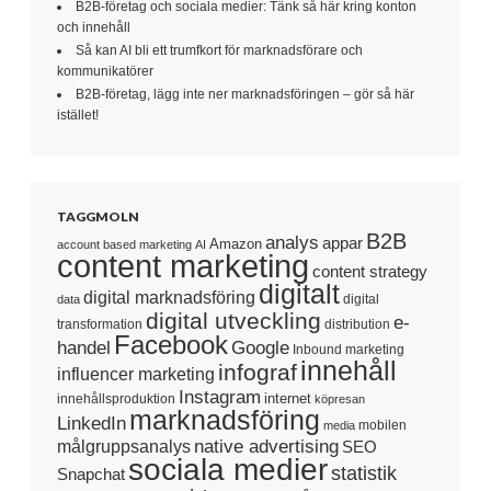
B2B-företag och sociala medier: Tänk så här kring konton
och innehåll
Så kan AI bli ett trumfkort för marknadsförare och
kommunikatörer
B2B-företag, lägg inte ner marknadsföringen – gör så här
istället!
TAGGMOLN
B2B
analys
appar
Amazon
account based marketing
AI
content marketing
content strategy
digitalt
digital marknadsföring
digital
data
digital utveckling
e-
transformation
distribution
Facebook
handel
Google
Inbound marketing
innehåll
infograf
influencer marketing
Instagram
internet
innehållsproduktion
köpresan
marknadsföring
LinkedIn
mobilen
media
native advertising
målgruppsanalys
SEO
sociala medier
statistik
Snapchat