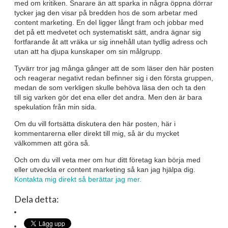
med om kritiken. Snarare än att sparka in några öppna dörrar
tycker jag den visar på bredden hos de som arbetar med
content marketing. En del ligger långt fram och jobbar med
det på ett medvetet och systematiskt sätt, andra ägnar sig
fortfarande åt att vräka ur sig innehåll utan tydlig adress och
utan att ha djupa kunskaper om sin målgrupp.
Tyvärr tror jag många gånger att de som läser den här posten
och reagerar negativt redan befinner sig i den första gruppen,
medan de som verkligen skulle behöva läsa den och ta den
till sig varken gör det ena eller det andra. Men den är bara
spekulation från min sida.
Om du vill fortsätta diskutera den här posten, här i
kommentarerna eller direkt till mig, så är du mycket
välkommen att göra så.
Och om du vill veta mer om hur ditt företag kan börja med
eller utveckla er content marketing så kan jag hjälpa dig.
Kontakta mig direkt så berättar jag mer.
Dela detta: