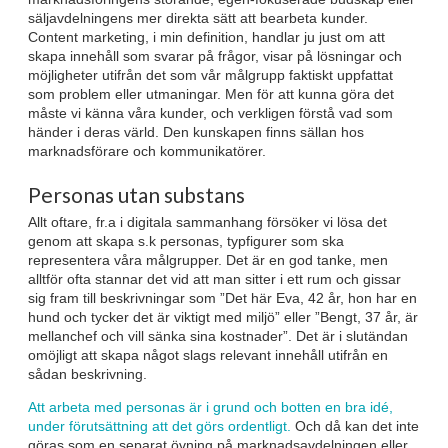
säljavdelningens mer direkta sätt att bearbeta kunder.
Content marketing, i min definition, handlar ju just om att
skapa innehåll som svarar på frågor, visar på lösningar och
möjligheter utifrån det som vår målgrupp faktiskt uppfattat
som problem eller utmaningar. Men för att kunna göra det
måste vi känna våra kunder, och verkligen förstå vad som
händer i deras värld. Den kunskapen finns sällan hos
marknadsförare och kommunikatörer.
Personas utan substans
Allt oftare, fr.a i digitala sammanhang försöker vi lösa det
genom att skapa s.k personas, typfigurer som ska
representera våra målgrupper. Det är en god tanke, men
alltför ofta stannar det vid att man sitter i ett rum och gissar
sig fram till beskrivningar som ”Det här Eva, 42 år, hon har en
hund och tycker det är viktigt med miljö” eller ”Bengt, 37 år, är
mellanchef och vill sänka sina kostnader”. Det är i slutändan
omöjligt att skapa något slags relevant innehåll utifrån en
sådan beskrivning.
Att arbeta med personas är i grund och botten en bra idé,
under förutsättning att det görs ordentligt.
Och då kan det inte
göras som en separat övning på marknadsavdelningen eller