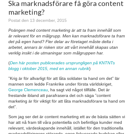
Ska marknadsförare få göra content
marketing?
Postat den 13 december, 2015
Poängen med content marketing är att ta fram innehåll som
är relevant för en målgrupp. Men kan marknadsförare ta fram
det på egen hand? Fler delar av företaget måste delta i
arbetet, annars är risken stor att vårt innehåll skapas utan
verklig insikt i de utmaningar som målgruppen har.
(
Den här posten publicerades ursprungligen på KNTNTs
blogg i oktober 2015, med en annan rubrik
)
”Krig är för allvarligt för att låta soldater ta hand om det” lär
mannen som ledde Frankrike under första världskriget,
George Clemenceau
, ha sagt vid något tillfälle. Det är
frestande ibland att parafrasera det och säga ”content
marketing är för viktigt för att låta marknadsförare ta hand om
det”.
Som jag ser det är content marketing ett av de bästa sätten vi
har att nå fram till våra potentiella och befintliga kunder med
relevant, värdeskapande innehåll, istället för den traditionella
marknadsföringens störande, egen-fokuserade budskap eller