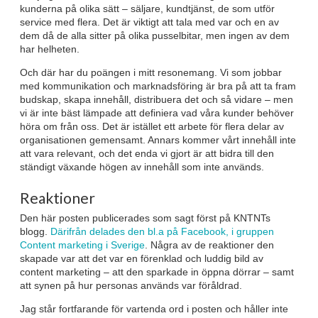
kunderna på olika sätt – säljare, kundtjänst, de som utför
service med flera. Det är viktigt att tala med var och en av
dem då de alla sitter på olika pusselbitar, men ingen av dem
har helheten.
Och där har du poängen i mitt resonemang. Vi som jobbar
med kommunikation och marknadsföring är bra på att ta fram
budskap, skapa innehåll, distribuera det och så vidare – men
vi är inte bäst lämpade att definiera vad våra kunder behöver
höra om från oss. Det är istället ett arbete för flera delar av
organisationen gemensamt. Annars kommer vårt innehåll inte
att vara relevant, och det enda vi gjort är att bidra till den
ständigt växande högen av innehåll som inte används.
Reaktioner
Den här posten publicerades som sagt först på KNTNTs
blogg.
Därifrån delades den bl.a på Facebook, i gruppen
Content marketing i Sverige
. Några av de reaktioner den
skapade var att det var en förenklad och luddig bild av
content marketing – att den sparkade in öppna dörrar – samt
att synen på hur personas används var föråldrad.
Jag står fortfarande för vartenda ord i posten och håller inte