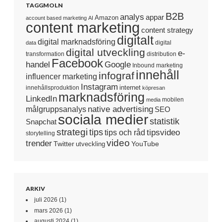
TAGGMOLN
B2B
analys
appar
Amazon
account based marketing
AI
content marketing
content strategy
digitalt
digital marknadsföring
digital
data
digital utveckling
e-
transformation
distribution
Facebook
handel
Google
Inbound marketing
innehåll
infograf
influencer marketing
Instagram
internet
innehållsproduktion
köpresan
marknadsföring
LinkedIn
mobilen
media
native advertising
målgruppsanalys
SEO
sociala medier
statistik
Snapchat
strategi
tips
tipsvideo
tips och råd
storytelling
video
trender
Twitter
YouTube
utveckling
ARKIV
juli 2026
(1)
mars 2026
(1)
augusti 2024
(1)