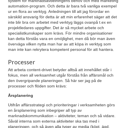
system för marknadsavdelningens behov och med marketing
automation-program. Och detta är bara två vanliga exempel
ur en flora av verktyg. Anledningen till att jag förordar en
särskild ansvarig för detta är att min erfarenhet säger att det
inte blir bra om arbetet med verktyg läggs ovanpå t.ex en
projektledares uppgifter. Det är så mycket arbete och
specialistkunskaper som krävs. För mindre organisationer
kan detta förstås vara en omöjlighet, men då bör man även
överväga vilken nytta man har av att köpa in verktyg som
man inte kan rekrytera kompetent personal för att hantera.
Processer
Att arbeta content-drivet betyder alltså att innehållet står i
fokus, men all verksamhet utgår förstås från affärsmål och
den övergripande planeringen. Så här ser jag på de
processer och flöden som krävs:
Årsplanering
Utifrån affärsstrategi och prioriteringar i verksamheten görs
en årsplanering som inbegriper all typ av
marknadskommunikation – aktiviteter, teman och så vidare.
Såväl interna som externa aktiviteter ska tas med i
planeringen, och så även alla typer av media (köpt, ägd,