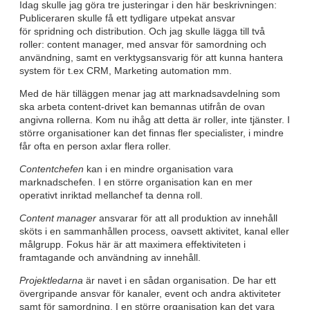
Idag skulle jag göra tre justeringar i den här beskrivningen:
Publiceraren skulle få ett tydligare utpekat ansvar
för spridning och distribution. Och jag skulle lägga till två
roller: content manager, med ansvar för samordning och
användning, samt en verktygsansvarig för att kunna hantera
system för t.ex CRM, Marketing automation mm.
Med de här tilläggen menar jag att marknadsavdelning som
ska arbeta content-drivet kan bemannas utifrån de ovan
angivna rollerna. Kom nu ihåg att detta är roller, inte tjänster. I
större organisationer kan det finnas fler specialister, i mindre
får ofta en person axlar flera roller.
Contentchefen
kan i en mindre organisation vara
marknadschefen. I en större organisation kan en mer
operativt inriktad mellanchef ta denna roll.
Content manager
ansvarar för att all produktion av innehåll
sköts i en sammanhållen process, oavsett aktivitet, kanal eller
målgrupp. Fokus här är att maximera effektiviteten i
framtagande och användning av innehåll.
Projektledarna
är navet i en sådan organisation. De har ett
övergripande ansvar för kanaler, event och andra aktiviteter
samt för samordning. I en större organisation kan det vara