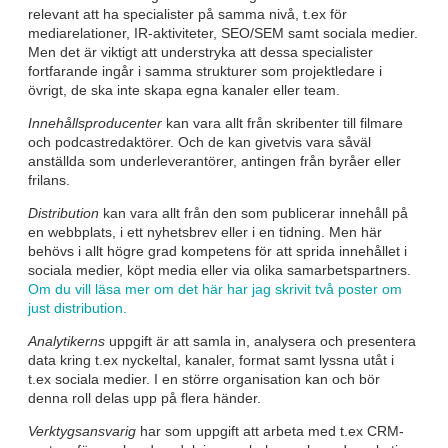
relevant att ha specialister på samma nivå, t.ex för
mediarelationer, IR-aktiviteter, SEO/SEM samt sociala medier.
Men det är viktigt att understryka att dessa specialister
fortfarande ingår i samma strukturer som projektledare i
övrigt, de ska inte skapa egna kanaler eller team.
Innehållsproducenter
kan vara allt från skribenter till filmare
och podcastredaktörer. Och de kan givetvis vara såväl
anställda som underleverantörer, antingen från byråer eller
frilans.
Distribution
kan vara allt från den som publicerar innehåll på
en webbplats, i ett nyhetsbrev eller i en tidning. Men här
behövs i allt högre grad kompetens för att sprida innehållet i
sociala medier, köpt media eller via olika samarbetspartners.
Om du vill läsa mer om det här har jag skrivit två poster om
just distribution.
Analytikerns
uppgift är att samla in, analysera och presentera
data kring t.ex nyckeltal, kanaler, format samt lyssna utåt i
t.ex sociala medier. I en större organisation kan och bör
denna roll delas upp på flera händer.
Verktygsansvarig
har som uppgift att arbeta med t.ex CRM-