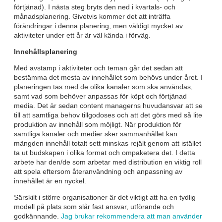
förtjänad). I nästa steg bryts den ned i kvartals- och
månadsplanering. Givetvis kommer det att inträffa
förändringar i denna planering, men väldigt mycket av
aktiviteter under ett år är väl kända i förväg.
Innehållsplanering
Med avstamp i aktiviteter och teman går det sedan att
bestämma det mesta av innehållet som behövs under året. I
planeringen tas med de olika kanaler som ska användas,
samt vad som behöver anpassas för köpt och förtjänad
media. Det är sedan content managerns huvudansvar att se
till att samtliga behov tillgodoses och att det görs med så lite
produktion av innehåll som möjligt. När produktion för
samtliga kanaler och medier sker sammanhållet kan
mängden innehåll totalt sett minskas rejält genom att istället
ta ut budskapen i olika format och ompaketera det. I detta
arbete har den/de som arbetar med distribution en viktig roll
att spela eftersom återanvändning och anpassning av
innehållet är en nyckel.
Särskilt i större organisationer är det viktigt att ha en tydlig
modell på plats som slår fast ansvar, utförande och
godkännande.
Jag brukar rekommendera att man använder