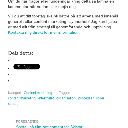
Om du har frågor eller funderingar kring detta så lämna en
kommentar här nedan eller mejla mig.
Vill du att ditt företag ska bli bättre på att arbeta med innehåll
generellt eller content marketing i synnerhet? Jag kan hjälpa
er med allt från strategi till genomförande och uppföljning.
Kontakta mig direkt för mer information.
Dela detta:
Kategori:
Content marketing
Taggar:
content marketing
effektivitet
organisation
processer
roller
strategi
FÖREGÅENDE:
Navigera inlägg
Snöfall på film rätt content för Skistar