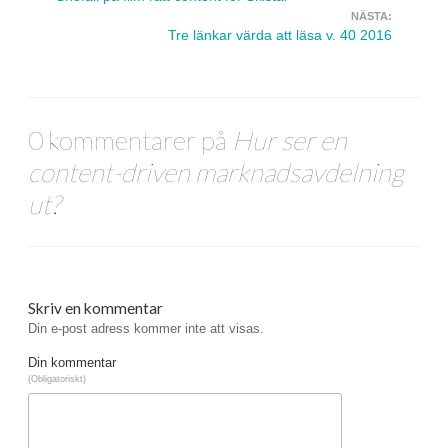
NÄSTA:
Tre länkar värda att läsa v. 40 2016
0 kommentarer på
Hur ser en
content-driven marknadsavdelning
ut?
Skriv en kommentar
Din e-post adress kommer inte att visas.
Din kommentar
(Obligatoriskt)