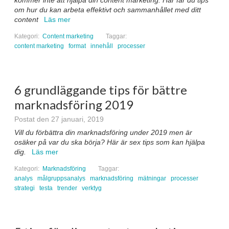
kommer inte att hjälpa din content marketing. Här får du tips
om hur du kan arbeta effektivt och sammanhållet med ditt
content
Läs mer
Kategori:
Content marketing
Taggar:
content marketing
format
innehåll
processer
6 grundläggande tips för bättre
marknadsföring 2019
Postat den 27 januari, 2019
Vill du förbättra din marknadsföring under 2019 men är
osäker på var du ska börja? Här är sex tips som kan hjälpa
dig.
Läs mer
Kategori:
Marknadsföring
Taggar:
analys
målgruppsanalys
marknadsföring
mätningar
processer
strategi
testa
trender
verktyg