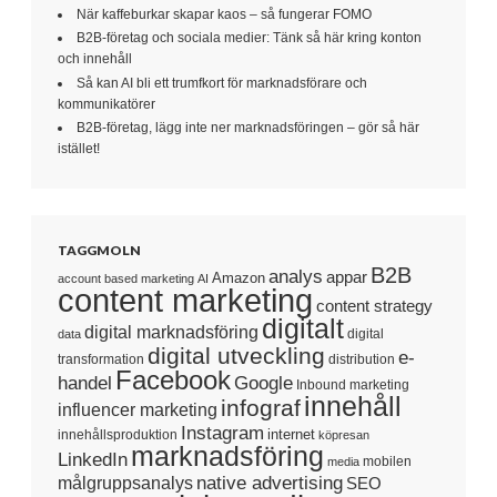
När kaffeburkar skapar kaos – så fungerar FOMO
B2B-företag och sociala medier: Tänk så här kring konton
och innehåll
Så kan AI bli ett trumfkort för marknadsförare och
kommunikatörer
B2B-företag, lägg inte ner marknadsföringen – gör så här
istället!
TAGGMOLN
B2B
analys
appar
Amazon
account based marketing
AI
content marketing
content strategy
digitalt
digital marknadsföring
digital
data
digital utveckling
e-
transformation
distribution
Facebook
handel
Google
Inbound marketing
innehåll
infograf
influencer marketing
Instagram
internet
innehållsproduktion
köpresan
marknadsföring
LinkedIn
mobilen
media
native advertising
målgruppsanalys
SEO