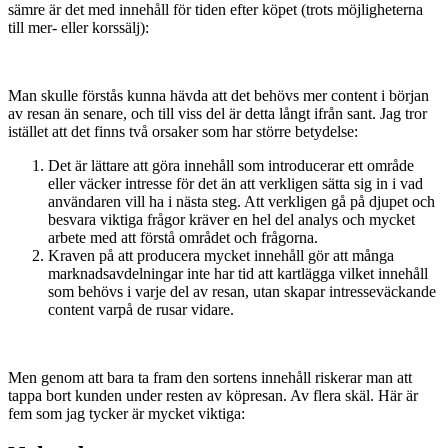
sämre är det med innehåll för tiden efter köpet (trots möjligheterna
till mer- eller korssälj):
Man skulle förstås kunna hävda att det behövs mer content i början
av resan än senare, och till viss del är detta långt ifrån sant. Jag tror
istället att det finns två orsaker som har större betydelse:
Det är lättare att göra innehåll som introducerar ett område
eller väcker intresse för det än att verkligen sätta sig in i vad
användaren vill ha i nästa steg. Att verkligen gå på djupet och
besvara viktiga frågor kräver en hel del analys och mycket
arbete med att förstå området och frågorna.
Kraven på att producera mycket innehåll gör att många
marknadsavdelningar inte har tid att kartlägga vilket innehåll
som behövs i varje del av resan, utan skapar intresseväckande
content varpå de rusar vidare.
Men genom att bara ta fram den sortens innehåll riskerar man att
tappa bort kunden under resten av köpresan. Av flera skäl. Här är
fem som jag tycker är mycket viktiga: