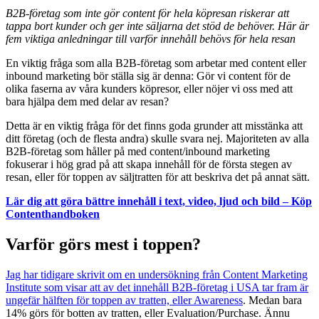
B2B-företag som inte gör content för hela köpresan riskerar att
tappa bort kunder och ger inte säljarna det stöd de behöver. Här är
fem viktiga anledningar till varför innehåll behövs för hela resan
En viktig fråga som alla B2B-företag som arbetar med content eller
inbound marketing bör ställa sig är denna: Gör vi content för de
olika faserna av våra kunders köpresor, eller nöjer vi oss med att
bara hjälpa dem med delar av resan?
Detta är en viktig fråga för det finns goda grunder att misstänka att
ditt företag (och de flesta andra) skulle svara nej. Majoriteten av alla
B2B-företag som håller på med content/inbound marketing
fokuserar i hög grad på att skapa innehåll för de första stegen av
resan, eller för toppen av säljtratten för att beskriva det på annat sätt.
Lär dig att göra bättre innehåll i text, video, ljud och bild – Köp
Contenthandboken
Varför görs mest i toppen?
Jag har tidigare skrivit om en undersökning från Content Marketing
Institute som visar att av det innehåll B2B-företag i USA tar fram är
ungefär hälften för toppen av tratten, eller Awareness
. Medan bara
14% görs för botten av tratten, eller Evaluation/Purchase. Ännu