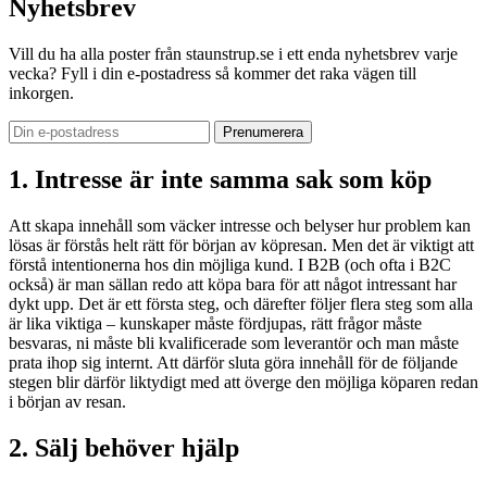
Nyhetsbrev
Vill du ha alla poster från staunstrup.se i ett enda nyhetsbrev varje
vecka? Fyll i din e-postadress så kommer det raka vägen till
inkorgen.
1. Intresse är inte samma sak som köp
Att skapa innehåll som väcker intresse och belyser hur problem kan
lösas är förstås helt rätt för början av köpresan. Men det är viktigt att
förstå intentionerna hos din möjliga kund. I B2B (och ofta i B2C
också) är man sällan redo att köpa bara för att något intressant har
dykt upp. Det är ett första steg, och därefter följer flera steg som alla
är lika viktiga – kunskaper måste fördjupas, rätt frågor måste
besvaras, ni måste bli kvalificerade som leverantör och man måste
prata ihop sig internt. Att därför sluta göra innehåll för de följande
stegen blir därför liktydigt med att överge den möjliga köparen redan
i början av resan.
2. Sälj behöver hjälp