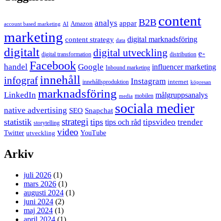
content
B2B
analys
appar
Amazon
account based marketing
AI
marketing
content strategy
digital marknadsföring
data
digitalt
digital utveckling
e-
digital transformation
distribution
Facebook
handel
Google
influencer marketing
Inbound marketing
innehåll
infograf
Instagram
internet
innehållsproduktion
köpresan
marknadsföring
LinkedIn
målgruppsanalys
mobilen
media
sociala medier
native advertising
SEO
Snapchat
strategi
statistik
tips
tipsvideo
trender
tips och råd
storytelling
video
Twitter
YouTube
utveckling
Arkiv
juli 2026
(1)
mars 2026
(1)
augusti 2024
(1)
juni 2024
(2)
maj 2024
(1)
april 2024
(1)