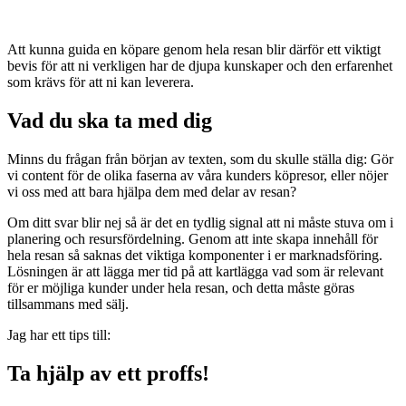
Att kunna guida en köpare genom hela resan blir därför ett viktigt
bevis för att ni verkligen har de djupa kunskaper och den erfarenhet
som krävs för att ni kan leverera.
Vad du ska ta med dig
Minns du frågan från början av texten, som du skulle ställa dig: Gör
vi content för de olika faserna av våra kunders köpresor, eller nöjer
vi oss med att bara hjälpa dem med delar av resan?
Om ditt svar blir nej så är det en tydlig signal att ni måste stuva om i
planering och resursfördelning. Genom att inte skapa innehåll för
hela resan så saknas det viktiga komponenter i er marknadsföring.
Lösningen är att lägga mer tid på att kartlägga vad som är relevant
för er möjliga kunder under hela resan, och detta måste göras
tillsammans med sälj.
Jag har ett tips till:
Ta hjälp av ett proffs!