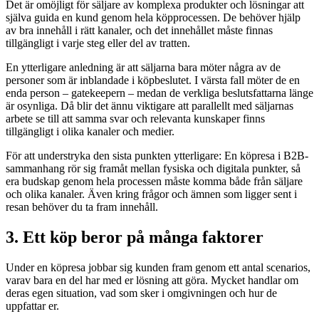
Det är omöjligt för säljare av komplexa produkter och lösningar att
själva guida en kund genom hela köpprocessen. De behöver hjälp
av bra innehåll i rätt kanaler, och det innehållet måste finnas
tillgängligt i varje steg eller del av tratten.
En ytterligare anledning är att säljarna bara möter några av de
personer som är inblandade i köpbeslutet. I värsta fall möter de en
enda person – gatekeepern – medan de verkliga beslutsfattarna länge
är osynliga. Då blir det ännu viktigare att parallellt med säljarnas
arbete se till att samma svar och relevanta kunskaper finns
tillgängligt i olika kanaler och medier.
För att understryka den sista punkten ytterligare: En köpresa i B2B-
sammanhang rör sig framåt mellan fysiska och digitala punkter, så
era budskap genom hela processen måste komma både från säljare
och olika kanaler. Även kring frågor och ämnen som ligger sent i
resan behöver du ta fram innehåll.
3. Ett köp beror på många faktorer
Under en köpresa jobbar sig kunden fram genom ett antal scenarios,
varav bara en del har med er lösning att göra. Mycket handlar om
deras egen situation, vad som sker i omgivningen och hur de
uppfattar er.