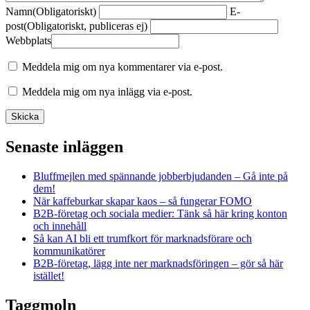
Namn
(Obligatoriskt)
E-
post
(Obligatoriskt, publiceras ej)
Webbplats
Meddela mig om nya kommentarer via e-post.
Meddela mig om nya inlägg via e-post.
Senaste inläggen
Bluffmejlen med spännande jobberbjudanden – Gå inte på
dem!
När kaffeburkar skapar kaos – så fungerar FOMO
B2B-företag och sociala medier: Tänk så här kring konton
och innehåll
Så kan AI bli ett trumfkort för marknadsförare och
kommunikatörer
B2B-företag, lägg inte ner marknadsföringen – gör så här
istället!
Taggmoln