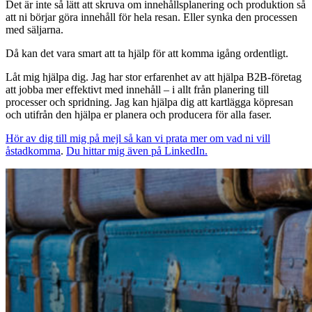
Det är inte så lätt att skruva om innehållsplanering och produktion så
att ni börjar göra innehåll för hela resan. Eller synka den processen
med säljarna.
Då kan det vara smart att ta hjälp för att komma igång ordentligt.
Låt mig hjälpa dig. Jag har stor erfarenhet av att hjälpa B2B-företag
att jobba mer effektivt med innehåll – i allt från planering till
processer och spridning. Jag kan hjälpa dig att kartlägga köpresan
och utifrån den hjälpa er planera och producera för alla faser.
Hör av dig till mig på mejl så kan vi prata mer om vad ni vill
åstadkomma
.
Du hittar mig även på LinkedIn.