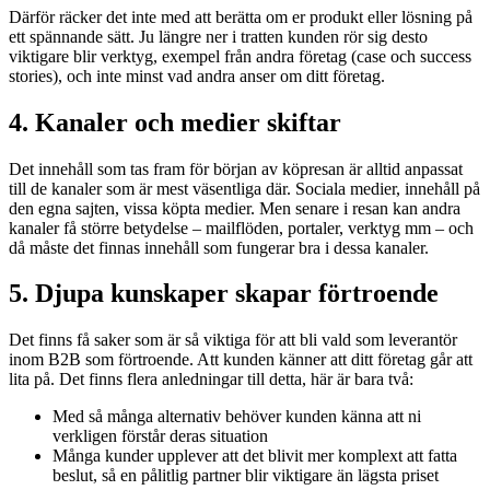
Därför räcker det inte med att berätta om er produkt eller lösning på
ett spännande sätt. Ju längre ner i tratten kunden rör sig desto
viktigare blir verktyg, exempel från andra företag (case och success
stories), och inte minst vad andra anser om ditt företag.
4. Kanaler och medier skiftar
Det innehåll som tas fram för början av köpresan är alltid anpassat
till de kanaler som är mest väsentliga där. Sociala medier, innehåll på
den egna sajten, vissa köpta medier. Men senare i resan kan andra
kanaler få större betydelse – mailflöden, portaler, verktyg mm – och
då måste det finnas innehåll som fungerar bra i dessa kanaler.
5. Djupa kunskaper skapar förtroende
Det finns få saker som är så viktiga för att bli vald som leverantör
inom B2B som förtroende. Att kunden känner att ditt företag går att
lita på. Det finns flera anledningar till detta, här är bara två:
Med så många alternativ behöver kunden känna att ni
verkligen förstår deras situation
Många kunder upplever att det blivit mer komplext att fatta
beslut, så en pålitlig partner blir viktigare än lägsta priset