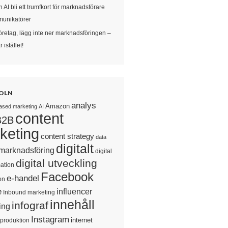
 AI bli ett trumfkort för marknadsförare
unikatörer
öretag, lägg inte ner marknadsföringen –
 istället!
OLN
analys
Amazon
ased marketing
AI
content
B2B
keting
content strategy
data
digitalt
 marknadsföring
digital
digital utveckling
ation
Facebook
e-handel
on
e
influencer
Inbound marketing
innehåll
infograf
ing
Instagram
internet
sproduktion