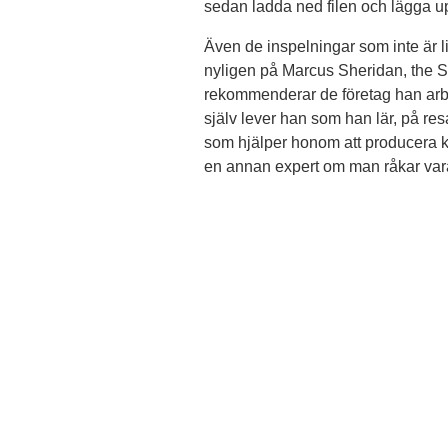
sedan ladda ned filen och lägga upp
Även de inspelningar som inte är l
nyligen på Marcus Sheridan, the S
rekommenderar de företag han arb
själv lever han som han lär, på re
som hjälper honom att producera kor
en annan expert om man råkar va