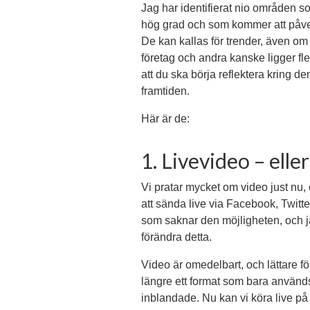
Jag har identifierat nio områden s
hög grad och som kommer att påver
De kan kallas för trender, även om 
företag och andra kanske ligger fler
att du ska börja reflektera kring d
framtiden.
Här är de:
1. Livevideo – eller
Vi pratar mycket om video just nu, 
att sända live via Facebook, Twitt
som saknar den möjligheten, och ja
förändra detta.
Video är omedelbart, och lättare för 
längre ett format som bara använd
inblandade. Nu kan vi köra live p