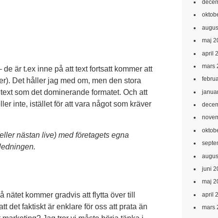
decem
oktob
augus
maj 2
april 
mars 
 är t.ex inne på att text fortsatt kommer att
febru
ller). Det håller jag med om, men den stora
ån text som det dominerande formatet. Och att
janua
ller inte, istället för att vara något som kräver
decem
novem
oktob
(eller nästan live) med företagets egna
septe
ledningen.
augus
juni 
maj 2
å nätet kommer gradvis att flytta över till
april 
att det faktiskt är enklare för oss att prata än
mars 