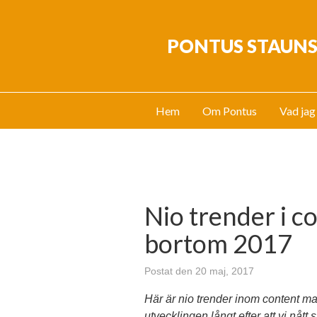
PONTUS STAUN
Hem
Om Pontus
Vad jag
Nio trender i c
bortom 2017
Postat den 20 maj, 2017
Här är nio trender inom content m
utvecklingen långt efter att vi nått 