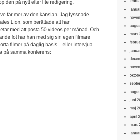
febru
 den på nytt efter lite redigering.
janua
ive får mer av den känslan. Jag lyssnade
novem
ales Lion, som berättade att han
augus
etar med att posta 50 videos per månad. Och
mars 
sande fot har han med sig sin egen filmare
febru
ta filmer på daglig basis – eller intervjua
janua
ra på samma konferens:
decem
novem
oktob
septe
augus
juni 
maj 2
april 
mars 
janua