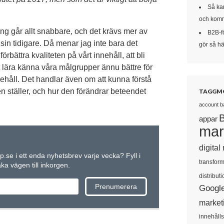
Så kan
och komm
ng går allt snabbare, och det krävs mer av
B2B-f
in tidigare. Då menar jag inte bara det
gör så här
rbättra kvaliteten på vårt innehåll, att bli
att lära känna våra målgrupper ännu bättre för
ehåll. Det handlar även om att kunna förstå
n ställer, och hur den förändrar beteendet
TAGGM
account b
appar
mar
digital
up.se i ett enda nyhetsbrev varje vecka? Fyll i
transform
a vägen till inkorgen.
distributi
Googl
market
innehåll