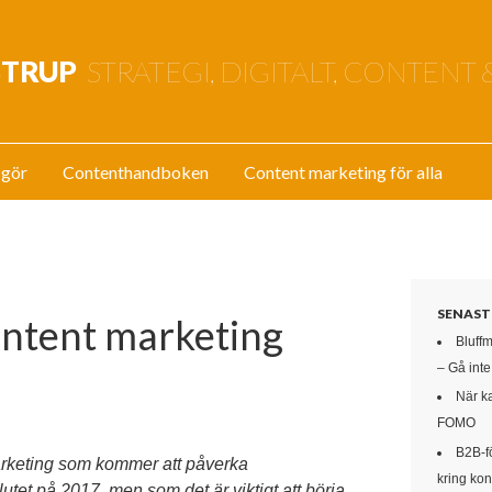
STRUP
STRATEGI, DIGITALT, CONTENT 
 gör
Contenthandboken
Content marketing för alla
SENAST
ontent marketing
Bluff
– Gå int
När k
FOMO
B2B-f
arketing som kommer att påverka
kring kon
slutet på 2017, men som det är viktigt att börja