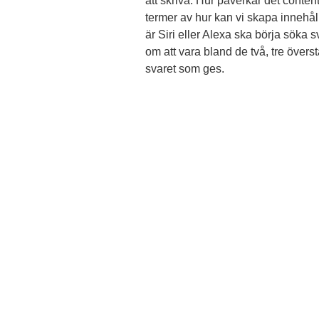
att skriva. Hur påverkar det conten
termer av hur kan vi skapa innehåll
är Siri eller Alexa ska börja söka s
om att vara bland de två, tre övers
svaret som ges.