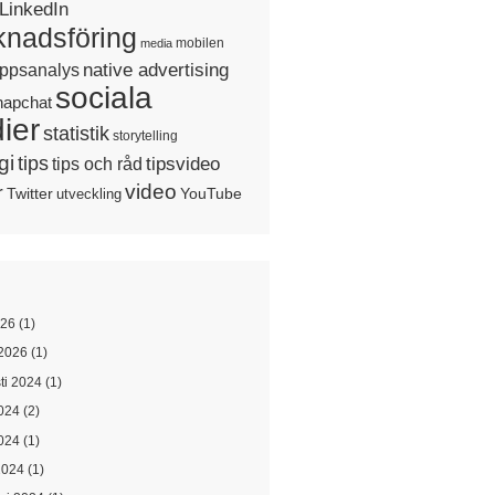
LinkedIn
nadsföring
mobilen
media
native advertising
ppsanalys
sociala
napchat
ier
statistik
storytelling
gi
tips
tipsvideo
tips och råd
video
r
Twitter
YouTube
utveckling
026
(1)
2026
(1)
ti 2024
(1)
2024
(2)
024
(1)
2024
(1)