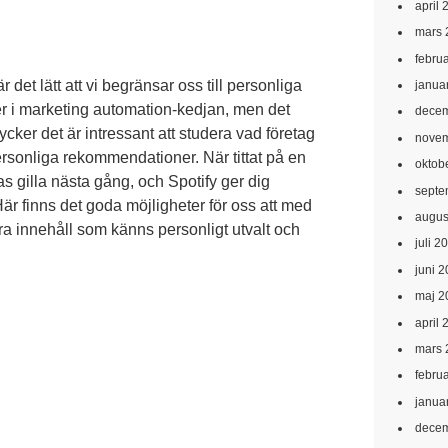
april 
mars 
febru
 det lätt att vi begränsar oss till personliga
janua
er i marketing automation-kedjan, men det
decem
ycker det är intressant att studera vad företag
novem
rsonliga rekommendationer. När tittat på en
oktob
as gilla nästa gång, och Spotify ger dig
septe
Här finns det goda möjligheter för oss att med
augus
era innehåll som känns personligt utvalt och
juli 2
juni 
maj 2
april 
mars 
febru
janua
decem