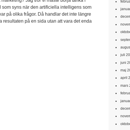
t marketing? Jag tror vi måste börja tänka i
febru
 som syns när den artificiella intelligens som
janua
var på olika frågor. Då handlar det inte längre
decem
ta resultaten på en sida utan att vara det enda
novem
oktob
septe
augus
juli 2
juni 
maj 2
april 
mars 
febru
janua
decem
novem
oktob