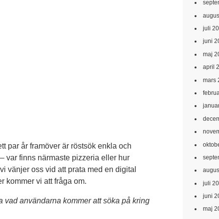
septe
augus
juli 2
juni 
maj 2
april 
mars 
febru
janua
decem
novem
oktob
tt par år framöver är röstsök enkla och
– var finns närmaste pizzeria eller hur
septe
vi vänjer oss vid att prata med en digital
augus
r kommer vi att fråga om.
juli 2
juni 
ta vad användarna kommer att söka på kring
maj 2