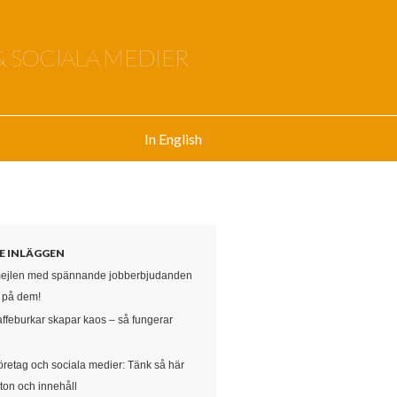
& SOCIALA MEDIER
In English
E INLÄGGEN
mejlen med spännande jobberbjudanden
e på dem!
affeburkar skapar kaos – så fungerar
öretag och sociala medier: Tänk så här
ton och innehåll