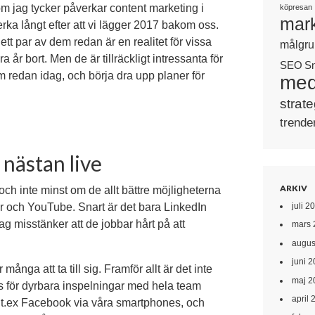
om jag tycker påverkar content marketing i
köpresan
mark
ka långt efter att vi lägger 2017 bakom oss.
ett par av dem redan är en realitet för vissa
målgru
a år bort. Men de är tillräckligt intressanta för
SEO
S
em redan idag, och börja dra upp planer för
med
strate
trende
 nästan live
ARKIV
och inte minst om de allt bättre möjligheterna
juli 2
er och YouTube. Snart är det bara LinkedIn
g misstänker att de jobbar hårt på att
mars 
augus
juni 
många att ta till sig. Framför allt är det inte
maj 2
s för dyrbara inspelningar med hela team
april 
å t.ex Facebook via våra smartphones, och