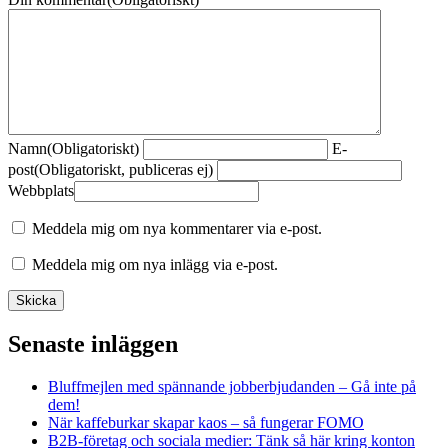
Namn
(Obligatoriskt)
E-
post
(Obligatoriskt, publiceras ej)
Webbplats
Meddela mig om nya kommentarer via e-post.
Meddela mig om nya inlägg via e-post.
Senaste inläggen
Bluffmejlen med spännande jobberbjudanden – Gå inte på
dem!
När kaffeburkar skapar kaos – så fungerar FOMO
B2B-företag och sociala medier: Tänk så här kring konton