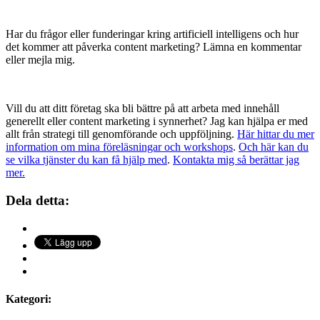
Har du frågor eller funderingar kring artificiell intelligens och hur
det kommer att påverka content marketing? Lämna en kommentar
eller mejla mig.
Vill du att ditt företag ska bli bättre på att arbeta med innehåll
generellt eller content marketing i synnerhet? Jag kan hjälpa er med
allt från strategi till genomförande och uppföljning.
Här hittar du mer
information om mina föreläsningar och workshops
.
Och här kan du
se vilka tjänster du kan få hjälp med
.
Kontakta mig så berättar jag
mer.
Dela detta:
Kategori: