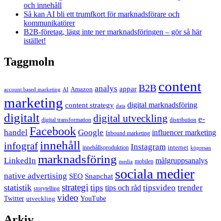
och innehåll
Så kan AI bli ett trumfkort för marknadsförare och
kommunikatörer
B2B-företag, lägg inte ner marknadsföringen – gör så här
istället!
Taggmoln
content
B2B
analys
appar
Amazon
account based marketing
AI
marketing
content strategy
digital marknadsföring
data
digitalt
digital utveckling
e-
digital transformation
distribution
Facebook
handel
Google
influencer marketing
Inbound marketing
innehåll
infograf
Instagram
internet
innehållsproduktion
köpresan
marknadsföring
LinkedIn
målgruppsanalys
mobilen
media
sociala medier
native advertising
SEO
Snapchat
strategi
statistik
tips
tipsvideo
trender
tips och råd
storytelling
video
Twitter
YouTube
utveckling
Arkiv