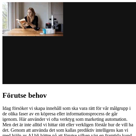
Förutse behov
Idag försöker vi skapa innehåll som ska vara rätt för vår målgrupp i
de olika faser av en köpresa eller informationsprocess de går
igenom. Här använder vi ofta verktyg som marketing automation.
Men det är inte alltid vi hittar rätt eller verkligen förstår hur de vill ha
det. Genom att använda det som kallas prediktiv intelligens kan vi
med hjälp av AI bli bättre på att förutse vilken väg en framtida kund