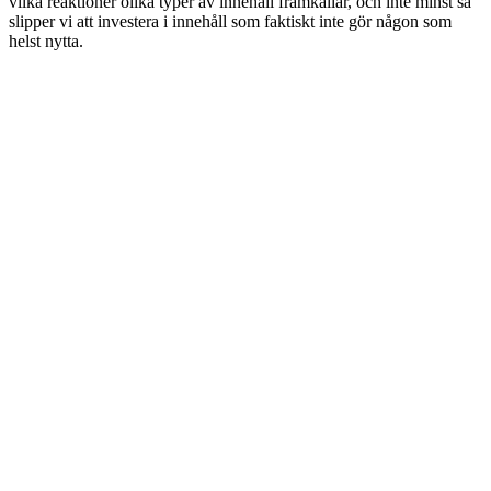
vilka reaktioner olika typer av innehåll framkallar, och inte minst så
slipper vi att investera i innehåll som faktiskt inte gör någon som
helst nytta.