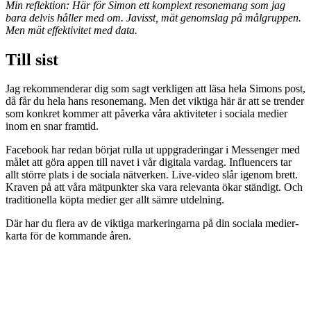
Min reflektion: Här för Simon ett komplext resonemang som jag
bara delvis håller med om. Javisst, mät genomslag på målgruppen.
Men mät effektivitet med data.
Till sist
Jag rekommenderar dig som sagt verkligen att läsa hela Simons post,
då får du hela hans resonemang. Men det viktiga här är att se trender
som konkret kommer att påverka våra aktiviteter i sociala medier
inom en snar framtid.
Facebook har redan börjat rulla ut uppgraderingar i Messenger med
målet att göra appen till navet i vår digitala vardag. Influencers tar
allt större plats i de sociala nätverken. Live-video slår igenom brett.
Kraven på att våra mätpunkter ska vara relevanta ökar ständigt. Och
traditionella köpta medier ger allt sämre utdelning.
Där har du flera av de viktiga markeringarna på din sociala medier-
karta för de kommande åren.