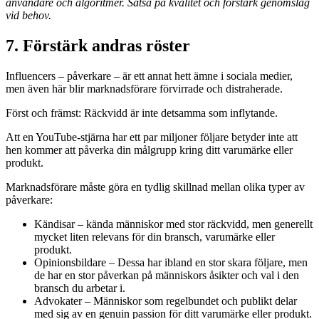
användare och algoritmer. Satsa på kvalitet och förstärk genomslag
vid behov.
7. Förstärk andras röster
Influencers – påverkare – är ett annat hett ämne i sociala medier,
men även här blir marknadsförare förvirrade och distraherade.
Först och främst: Räckvidd är inte detsamma som inflytande.
Att en YouTube-stjärna har ett par miljoner följare betyder inte att
hen kommer att påverka din målgrupp kring ditt varumärke eller
produkt.
Marknadsförare måste göra en tydlig skillnad mellan olika typer av
påverkare:
Kändisar – kända människor med stor räckvidd, men generellt
mycket liten relevans för din bransch, varumärke eller
produkt.
Opinionsbildare – Dessa har ibland en stor skara följare, men
de har en stor påverkan på människors åsikter och val i den
bransch du arbetar i.
Advokater – Människor som regelbundet och publikt delar
med sig av en genuin passion för ditt varumärke eller produkt.