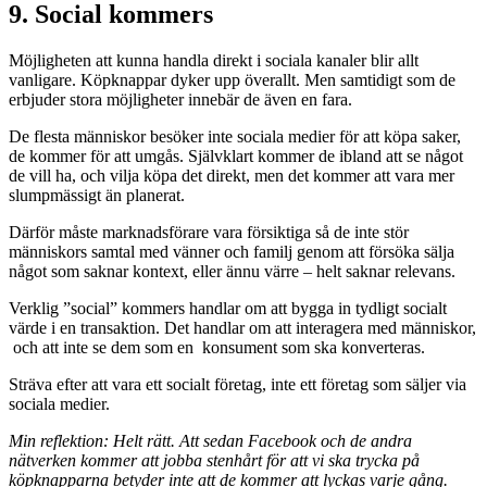
9. Social kommers
Möjligheten att kunna handla direkt i sociala kanaler blir allt
vanligare. Köpknappar dyker upp överallt. Men samtidigt som de
erbjuder stora möjligheter innebär de även en fara.
De flesta människor besöker inte sociala medier för att köpa saker,
de kommer för att umgås. Självklart kommer de ibland att se något
de vill ha, och vilja köpa det direkt, men det kommer att vara mer
slumpmässigt än planerat.
Därför måste marknadsförare vara försiktiga så de inte stör
människors samtal med vänner och familj genom att försöka sälja
något som saknar kontext, eller ännu värre – helt saknar relevans.
Verklig ”social” kommers handlar om att bygga in tydligt socialt
värde i en transaktion. Det handlar om att interagera med människor,
och att inte se dem som en konsument som ska konverteras.
Sträva efter att vara ett socialt företag, inte ett företag som säljer via
sociala medier.
Min reflektion: Helt rätt. Att sedan Facebook och de andra
nätverken kommer att jobba stenhårt för att vi ska trycka på
köpknapparna betyder inte att de kommer att lyckas varje gång.