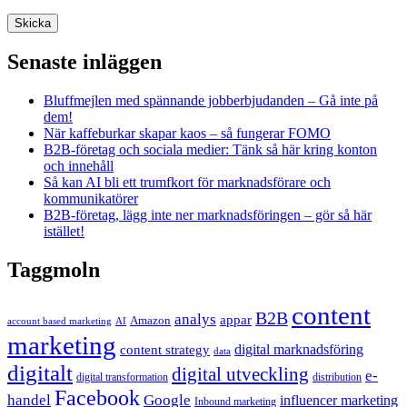
Senaste inläggen
Bluffmejlen med spännande jobberbjudanden – Gå inte på
dem!
När kaffeburkar skapar kaos – så fungerar FOMO
B2B-företag och sociala medier: Tänk så här kring konton
och innehåll
Så kan AI bli ett trumfkort för marknadsförare och
kommunikatörer
B2B-företag, lägg inte ner marknadsföringen – gör så här
istället!
Taggmoln
content
B2B
analys
appar
Amazon
account based marketing
AI
marketing
content strategy
digital marknadsföring
data
digitalt
digital utveckling
e-
digital transformation
distribution
Facebook
handel
Google
influencer marketing
Inbound marketing