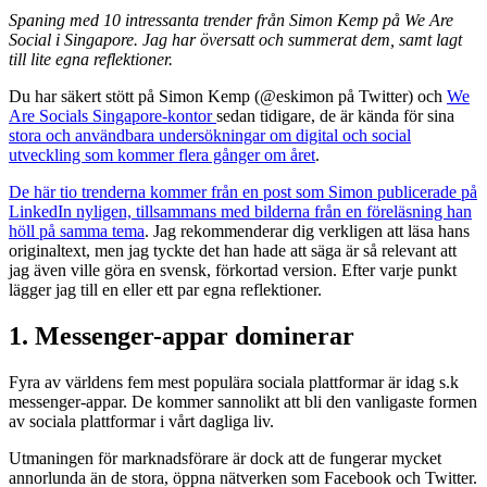
Spaning med 10 intressanta trender från Simon Kemp på We Are
Social i Singapore. Jag har översatt och summerat dem, samt lagt
till lite egna reflektioner.
Du har säkert stött på Simon Kemp (@eskimon på Twitter) och
We
Are Socials Singapore-kontor
sedan tidigare, de är kända för sina
stora och användbara undersökningar om digital och social
utveckling som kommer flera gånger om året
.
De här tio trenderna kommer från en post som Simon publicerade på
LinkedIn nyligen, tillsammans med bilderna från en föreläsning han
höll på samma tema
. Jag rekommenderar dig verkligen att läsa hans
originaltext, men jag tyckte det han hade att säga är så relevant att
jag även ville göra en svensk, förkortad version. Efter varje punkt
lägger jag till en eller ett par egna reflektioner.
1. Messenger-appar dominerar
Fyra av världens fem mest populära sociala plattformar är idag s.k
messenger-appar. De kommer sannolikt att bli den vanligaste formen
av sociala plattformar i vårt dagliga liv.
Utmaningen för marknadsförare är dock att de fungerar mycket
annorlunda än de stora, öppna nätverken som Facebook och Twitter.