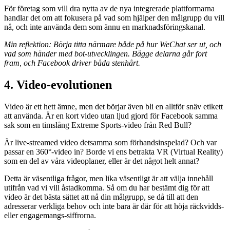
För företag som vill dra nytta av de nya integrerade plattformarna
handlar det om att fokusera på vad som hjälper den målgrupp du vill
nå, och inte använda dem som ännu en marknadsföringskanal.
Min reflektion: Börja titta närmare både på hur WeChat ser ut, och
vad som händer med bot-utvecklingen. Bägge delarna går fort
fram, och Facebook driver båda stenhårt.
4. Video-evolutionen
Video är ett hett ämne, men det börjar även bli en alltför snäv etikett
att använda. Är en kort video utan ljud gjord för Facebook samma
sak som en timslång Extreme Sports-video från Red Bull?
Är live-streamed video detsamma som förhandsinspelad? Och var
passar en 360°-video in? Borde vi ens betrakta VR (Virtual Reality)
som en del av våra videoplaner, eller är det något helt annat?
Detta är väsentliga frågor, men lika väsentligt är att välja innehåll
utifrån vad vi vill åstadkomma. Så om du har bestämt dig för att
video är det bästa sättet att nå din målgrupp, se då till att den
adresserar verkliga behov och inte bara är där för att höja räckvidds-
eller engagemangs-siffrorna.