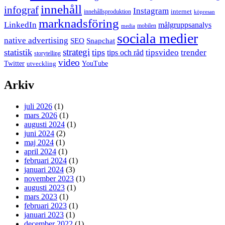
innehåll
infograf
Instagram
internet
innehållsproduktion
köpresan
marknadsföring
LinkedIn
målgruppsanalys
mobilen
media
sociala medier
native advertising
SEO
Snapchat
strategi
statistik
tips
tipsvideo
trender
tips och råd
storytelling
video
Twitter
YouTube
utveckling
Arkiv
juli 2026
(1)
mars 2026
(1)
augusti 2024
(1)
juni 2024
(2)
maj 2024
(1)
april 2024
(1)
februari 2024
(1)
januari 2024
(3)
november 2023
(1)
augusti 2023
(1)
mars 2023
(1)
februari 2023
(1)
januari 2023
(1)
december 2022
(1)