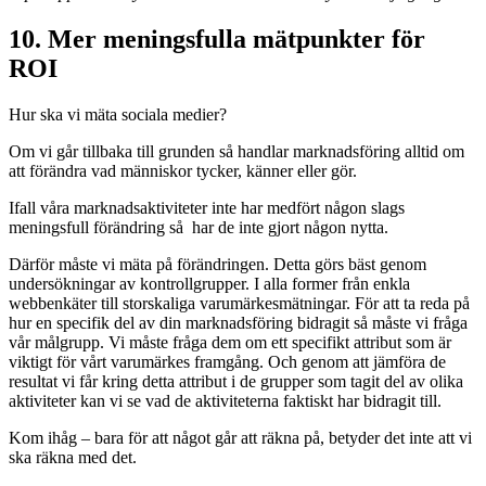
10. Mer meningsfulla mätpunkter för
ROI
Hur ska vi mäta sociala medier?
Om vi går tillbaka till grunden så handlar marknadsföring alltid om
att förändra vad människor tycker, känner eller gör.
Ifall våra marknadsaktiviteter inte har medfört någon slags
meningsfull förändring så har de inte gjort någon nytta.
Därför måste vi mäta på förändringen. Detta görs bäst genom
undersökningar av kontrollgrupper. I alla former från enkla
webbenkäter till storskaliga varumärkesmätningar. För att ta reda på
hur en specifik del av din marknadsföring bidragit så måste vi fråga
vår målgrupp. Vi måste fråga dem om ett specifikt attribut som är
viktigt för vårt varumärkes framgång. Och genom att jämföra de
resultat vi får kring detta attribut i de grupper som tagit del av olika
aktiviteter kan vi se vad de aktiviteterna faktiskt har bidragit till.
Kom ihåg – bara för att något går att räkna på, betyder det inte att vi
ska räkna med det.