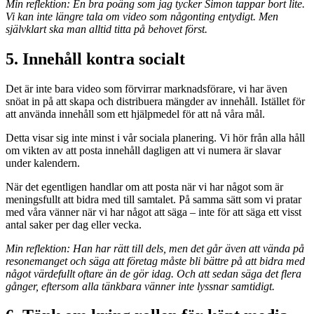
Min reflektion: En bra poäng som jag tycker Simon tappar bort lite.
Vi kan inte längre tala om video som någonting entydigt. Men
självklart ska man alltid titta på behovet först.
5. Innehåll kontra socialt
Det är inte bara video som förvirrar marknadsförare, vi har även
snöat in på att skapa och distribuera mängder av innehåll. Istället för
att använda innehåll som ett hjälpmedel för att nå våra mål.
Detta visar sig inte minst i vår sociala planering. Vi hör från alla håll
om vikten av att posta innehåll dagligen att vi numera är slavar
under kalendern.
När det egentligen handlar om att posta när vi har något som är
meningsfullt att bidra med till samtalet. På samma sätt som vi pratar
med våra vänner när vi har något att säga – inte för att säga ett visst
antal saker per dag eller vecka.
Min reflektion: Han har rätt till dels, men det går även att vända på
resonemanget och säga att företag måste bli bättre på att bidra med
något värdefullt oftare än de gör idag. Och att sedan säga det flera
gånger, eftersom alla tänkbara vänner inte lyssnar samtidigt.