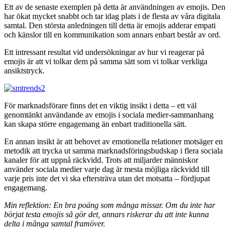
Ett av de senaste exemplen på detta är användningen av emojis. Den
har ökat mycket snabbt och tar idag plats i de flesta av våra digitala
samtal. Den största anledningen till detta är emojis adderar empati
och känslor till en kommunikation som annars enbart består av ord.
Ett intressant resultat vid undersökningar av hur vi reagerar på
emojis är att vi tolkar dem på samma sätt som vi tolkar verkliga
ansiktstryck.
För marknadsförare finns det en viktig insikt i detta – ett väl
genomtänkt användande av emojis i sociala medier-sammanhang
kan skapa större engagemang än enbart traditionella sätt.
En annan insikt är att behovet av emotionella relationer motsäger en
metodik att trycka ut samma marknadsföringsbudskap i flera sociala
kanaler för att uppnå räckvidd. Trots att miljarder människor
använder sociala medier varje dag är mesta möjliga räckvidd till
varje pris inte det vi ska eftersträva utan det motsatta – fördjupat
engagemang.
Min reflektion: En bra poäng som många missar. Om du inte har
börjat testa emojis så gör det, annars riskerar du att inte kunna
delta i många samtal framöver.