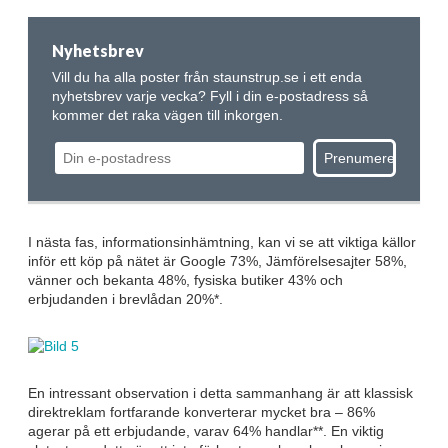
Nyhetsbrev
Vill du ha alla poster från staunstrup.se i ett enda
nyhetsbrev varje vecka? Fyll i din e-postadress så
kommer det raka vägen till inkorgen.
I nästa fas, informationsinhämtning, kan vi se att viktiga källor
inför ett köp på nätet är Google 73%, Jämförelsesajter 58%,
vänner och bekanta 48%, fysiska butiker 43% och
erbjudanden i brevlådan 20%*.
En intressant observation i detta sammanhang är att klassisk
direktreklam fortfarande konverterar mycket bra – 86%
agerar på ett erbjudande, varav 64% handlar**. En viktig