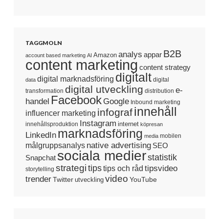
TAGGMOLN
B2B
analys
appar
Amazon
account based marketing
AI
content marketing
content strategy
digitalt
digital marknadsföring
digital
data
digital utveckling
e-
transformation
distribution
Facebook
handel
Google
Inbound marketing
innehåll
infograf
influencer marketing
Instagram
internet
innehållsproduktion
köpresan
marknadsföring
LinkedIn
mobilen
media
native advertising
målgruppsanalys
SEO
sociala medier
statistik
Snapchat
strategi
tips
tipsvideo
tips och råd
storytelling
video
trender
Twitter
YouTube
utveckling