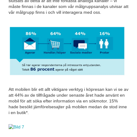
slutsats av detta är att inte förkasta analoga kanaler – vi
måste finnas i de kanaler som vår målgruppsanalys utvisar att
vår målgrupp finns i och vill interagera med oss.
Att mobilen blir ett allt viktigare verktyg i köpresan kan vi se av
att 44% av de tillfrågade under senaste året hade använt en
mobil för att söka efter information via en sökmotor. 15%
hade besökt jämförelsesajter på mobilen medan de stod inne
i en butik*.