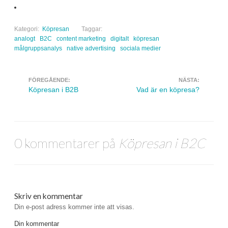
Kategori:
Köpresan
Taggar:
analogt
B2C
content marketing
digitalt
köpresan
målgruppsanalys
native advertising
sociala medier
FÖREGÅENDE:
NÄSTA:
Navigera inlägg
Köpresan i B2B
Vad är en köpresa?
0 kommentarer på
Köpresan i B2C
Skriv en kommentar
Din e-post adress kommer inte att visas.
Din kommentar