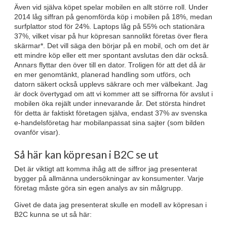
Även vid själva köpet spelar mobilen en allt större roll. Under
2014 låg siffran på genomförda köp i mobilen på 18%, medan
surfplattor stod för 24%. Laptops låg på 55% och stationära
37%, vilket visar på hur köpresan sannolikt företas över flera
skärmar*. Det vill säga den börjar på en mobil, och om det är
ett mindre köp eller ett mer spontant avslutas den där också.
Annars flyttar den över till en dator. Troligen för att det då är
en mer genomtänkt, planerad handling som utförs, och
datorn säkert också upplevs säkrare och mer välbekant. Jag
är dock övertygad om att vi kommer att se siffrorna för avslut i
mobilen öka rejält under innevarande år. Det största hindret
för detta är faktiskt företagen själva, endast 37% av svenska
e-handelsföretag har mobilanpassat sina sajter (som bilden
ovanför visar).
Så här kan köpresan i B2C se ut
Det är viktigt att komma ihåg att de siffror jag presenterat
bygger på allmänna undersökningar av konsumenter. Varje
företag måste göra sin egen analys av sin målgrupp.
Givet de data jag presenterat skulle en modell av köpresan i
B2C kunna se ut så här: