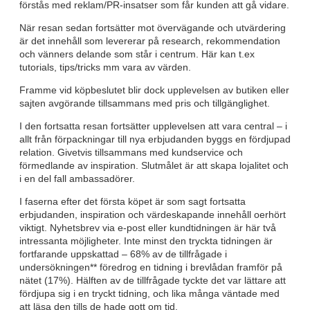
förstås med reklam/PR-insatser som får kunden att gå vidare.
När resan sedan fortsätter mot övervägande och utvärdering
är det innehåll som levererar på research, rekommendation
och vänners delande som står i centrum. Här kan t.ex
tutorials, tips/tricks mm vara av värden.
Framme vid köpbeslutet blir dock upplevelsen av butiken eller
sajten avgörande tillsammans med pris och tillgänglighet.
I den fortsatta resan fortsätter upplevelsen att vara central – i
allt från förpackningar till nya erbjudanden byggs en fördjupad
relation. Givetvis tillsammans med kundservice och
förmedlande av inspiration. Slutmålet är att skapa lojalitet och
i en del fall ambassadörer.
I faserna efter det första köpet är som sagt fortsatta
erbjudanden, inspiration och värdeskapande innehåll oerhört
viktigt. Nyhetsbrev via e-post eller kundtidningen är här två
intressanta möjligheter. Inte minst den tryckta tidningen är
fortfarande uppskattad – 68% av de tillfrågade i
undersökningen** föredrog en tidning i brevlådan framför på
nätet (17%). Hälften av de tillfrågade tyckte det var lättare att
fördjupa sig i en tryckt tidning, och lika många väntade med
att läsa den tills de hade gott om tid.