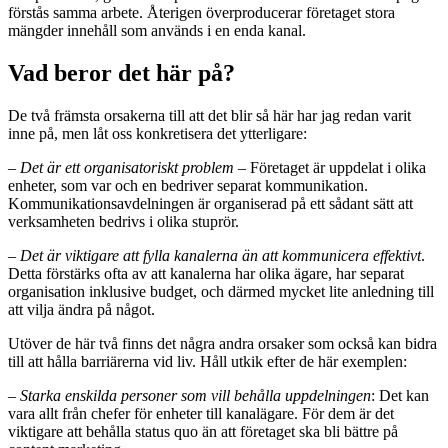
förstås samma arbete. Återigen överproducerar företaget stora
mängder innehåll som används i en enda kanal.
Vad beror det här på?
De två främsta orsakerna till att det blir så här har jag redan varit
inne på, men låt oss konkretisera det ytterligare:
– Det är ett organisatoriskt problem
– Företaget är uppdelat i olika
enheter, som var och en bedriver separat kommunikation.
Kommunikationsavdelningen är organiserad på ett sådant sätt att
verksamheten bedrivs i olika stuprör.
– Det är viktigare att fylla kanalerna än att kommunicera effektivt
.
Detta förstärks ofta av att kanalerna har olika ägare, har separat
organisation inklusive budget, och därmed mycket lite anledning till
att vilja ändra på något.
Utöver de här två finns det några andra orsaker som också kan bidra
till att hålla barriärerna vid liv. Håll utkik efter de här exemplen:
– Starka enskilda personer som vill behålla uppdelningen
: Det kan
vara allt från chefer för enheter till kanalägare. För dem är det
viktigare att behålla status quo än att företaget ska bli bättre på