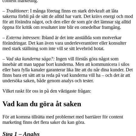
content marketing.
– Traditioner
: I många företag finns en stark drivkraft att låta
sakerna förbli på de sätt de alltid har varit. Det krävs energi och mod
för att förändra något, och den eller de som gör det lämnar sig alltid
öppna för kritik om resultatet inte blir en omedelbar framgång.
– Externa intressen
: Ibland är det inte anställda som motverkar
förändringar. Det kan även vara underleverantörer eller konsulter
med stark ställning som inte vill se sitt levebröd hotat.
– Vad ska kunderna säga?:
Ingen vill förstås göra något som
innebär att man tappar bort kunderna. Men att kommunicera i silos
eller bara fylla kanaler garanterar lika lite att du når dina kunder. Det
finns bara ett sätt att ta reda på vad kunderna vill ha – och det är att
undersöka saken, både genom analys och tester.
Vilket raskt för oss in på den viktigaste frågan:
Vad kan du göra åt saken
För att komma tillrätta med problemet med barriärer för content
marketing finns det flera saker du kan göra.
Steg 1 – Analys