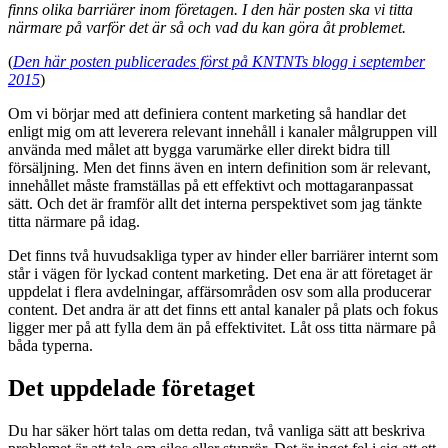
finns olika barriärer inom företagen. I den här posten ska vi titta
närmare på varför det är så och vad du kan göra åt problemet.
(
Den här posten publicerades först på KNTNTs blogg i september
2015
)
Om vi börjar med att definiera content marketing så handlar det
enligt mig om att leverera relevant innehåll i kanaler målgruppen vill
använda med målet att bygga varumärke eller direkt bidra till
försäljning. Men det finns även en intern definition som är relevant,
innehållet måste framställas på ett effektivt och mottagaranpassat
sätt. Och det är framför allt det interna perspektivet som jag tänkte
titta närmare på idag.
Det finns två huvudsakliga typer av hinder eller barriärer internt som
står i vägen för lyckad content marketing. Det ena är att företaget är
uppdelat i flera avdelningar, affärsområden osv som alla producerar
content. Det andra är att det finns ett antal kanaler på plats och fokus
ligger mer på att fylla dem än på effektivitet. Låt oss titta närmare på
båda typerna.
Det uppdelade företaget
Du har säker hört talas om detta redan, två vanliga sätt att beskriva