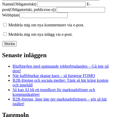
Namn
(Obligatoriskt)
E-
post
(Obligatoriskt, publiceras ej)
Webbplats
Meddela mig om nya kommentarer via e-post.
Meddela mig om nya inlägg via e-post.
Senaste inläggen
Bluffmejlen med spännande jobberbjudanden – Gå inte på
dem!
När kaffeburkar skapar kaos – så fungerar FOMO
B2B-företag och sociala medier: Tänk så här kring konton
och innehåll
Så kan AI bli ett trumfkort för marknadsförare och
kommunikatörer
B2B-företag, lägg inte ner marknadsföringen – gör så här
istället!
Taggmoln