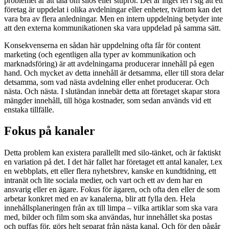
problemet är att tala om silos eller stuprör. Det är inget fel i sig att ett
företag är uppdelat i olika avdelningar eller enheter, tvärtom kan det
vara bra av flera anledningar. Men en intern uppdelning betyder inte
att den externa kommunikationen ska vara uppdelad på samma sätt.
Konsekvenserna en sådan här uppdelning ofta får för content
marketing (och egentligen alla typer av kommunikation och
marknadsföring) är att avdelningarna producerar innehåll på egen
hand. Och mycket av detta innehåll är detsamma, eller till stora delar
detsamma, som vad nästa avdelning eller enhet producerar. Och
nästa. Och nästa. I slutändan innebär detta att företaget skapar stora
mängder innehåll, till höga kostnader, som sedan används vid ett
enstaka tillfälle.
Fokus på kanaler
Detta problem kan existera parallellt med silo-tänket, och är faktiskt
en variation på det. I det här fallet har företaget ett antal kanaler, t.ex
en webbplats, ett eller flera nyhetsbrev, kanske en kundtidning, ett
intranät och lite sociala medier, och vart och ett av dem har en
ansvarig eller en ägare. Fokus för ägaren, och ofta den eller de som
arbetar konkret med en av kanalerna, blir att fylla den. Hela
innehållsplaneringen från ax till limpa – vilka artiklar som ska vara
med, bilder och film som ska användas, hur innehållet ska postas
och puffas för, görs helt separat från nästa kanal. Och för den pågår