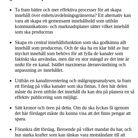
Ta fram bättre och mer effektiva processer för att skapa
innehåll över enhets/avdelningsgränserna? Ett alternativ kan
vara att skapa ett gemensamt innehållsråd som utifrån
kommunikations- och marknadsplaner sätter vilket innehåll
som ska produceras
Skapa en central innehållsfunktion som ska godkänna allt
innehåll som produceras. Och de ska ha en klar bild av hur
mycket innehåll som behövs för att fylla de kanaler som
faktiskt ska användas, men där en stor mängd av det inte är
unikt för en kanal. Istället maximeras återanvändning och
anpassning av innehållet.
Utifrån en kanalinventering och målgruppsanalysen, ta fram
ett förslag på vilka kanaler som ska finnas. I den här delen
måste du även utifrån det innehåll du kan dra på planera en så
effektiv publicering som möjligt.
Sätt kronor och ören på detta. Om du ska lyckas få igenom
det här förslaget måste du kunna visa att det finns pengar att
spara.
Förankra ditt förslag. Beroende på vilket mandat du har, och
hur starka krafter som kan tänkas vara motståndare till att