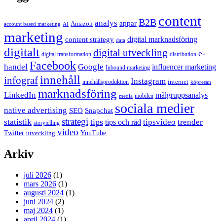
content
B2B
analys
appar
Amazon
account based marketing
AI
marketing
content strategy
digital marknadsföring
data
digitalt
digital utveckling
e-
digital transformation
distribution
Facebook
handel
Google
influencer marketing
Inbound marketing
innehåll
infograf
Instagram
internet
innehållsproduktion
köpresan
marknadsföring
LinkedIn
målgruppsanalys
mobilen
media
sociala medier
native advertising
SEO
Snapchat
strategi
statistik
tips
tipsvideo
trender
tips och råd
storytelling
video
Twitter
YouTube
utveckling
Arkiv
juli 2026
(1)
mars 2026
(1)
augusti 2024
(1)
juni 2024
(2)
maj 2024
(1)
april 2024
(1)