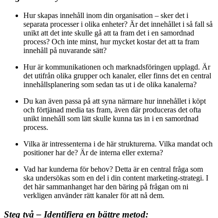
Hur skapas innehåll inom din organisation – sker det i
separata processer i olika enheter? Är det innehållet i så fall så
unikt att det inte skulle gå att ta fram det i en samordnad
process? Och inte minst, hur mycket kostar det att ta fram
innehåll på nuvarande sätt?
Hur är kommunikationen och marknadsföringen upplagd. Är
det utifrån olika grupper och kanaler, eller finns det en central
innehållsplanering som sedan tas ut i de olika kanalerna?
Du kan även passa på att syna närmare hur innehållet i köpt
och förtjänad media tas fram, även där produceras det ofta
unikt innehåll som lätt skulle kunna tas in i en samordnad
process.
Vilka är intressenterna i de här strukturerna. Vilka mandat och
positioner har de? Är de interna eller externa?
Vad har kunderna för behov? Detta är en central fråga som
ska undersökas som en del i din content marketing-strategi. I
det här sammanhanget har den bäring på frågan om ni
verkligen använder rätt kanaler för att nå dem.
Steg två – Identifiera en bättre metod: