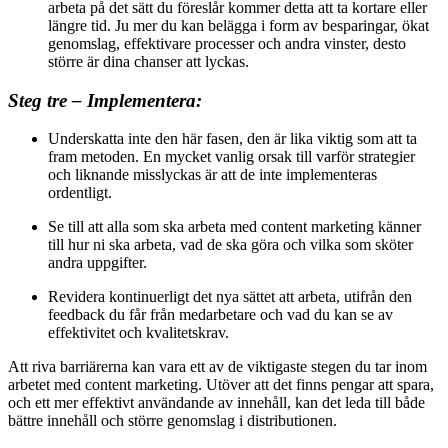
arbeta på det sätt du föreslår kommer detta att ta kortare eller
längre tid. Ju mer du kan belägga i form av besparingar, ökat
genomslag, effektivare processer och andra vinster, desto
större är dina chanser att lyckas.
Steg tre – Implementera:
Underskatta inte den här fasen, den är lika viktig som att ta
fram metoden. En mycket vanlig orsak till varför strategier
och liknande misslyckas är att de inte implementeras
ordentligt.
Se till att alla som ska arbeta med content marketing känner
till hur ni ska arbeta, vad de ska göra och vilka som sköter
andra uppgifter.
Revidera kontinuerligt det nya sättet att arbeta, utifrån den
feedback du får från medarbetare och vad du kan se av
effektivitet och kvalitetskrav.
Att riva barriärerna kan vara ett av de viktigaste stegen du tar inom
arbetet med content marketing. Utöver att det finns pengar att spara,
och ett mer effektivt användande av innehåll, kan det leda till både
bättre innehåll och större genomslag i distributionen.