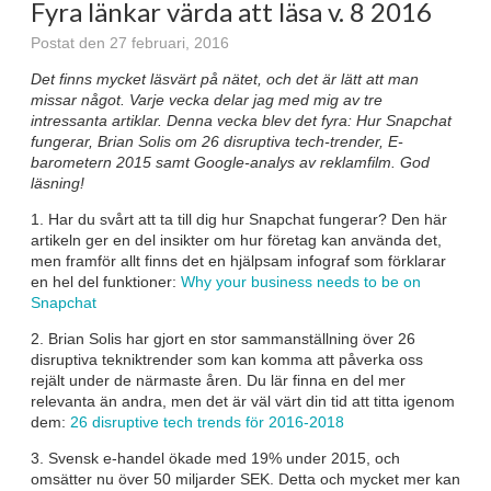
Fyra länkar värda att läsa v. 8 2016
Postat den 27 februari, 2016
Det finns mycket läsvärt på nätet, och det är lätt att man
missar något. Varje vecka delar jag med mig av tre
intressanta artiklar. Denna vecka blev det fyra: Hur Snapchat
fungerar, Brian Solis om 26 disruptiva tech-trender, E-
barometern 2015 samt Google-analys av reklamfilm. God
läsning!
1. Har du svårt att ta till dig hur Snapchat fungerar? Den här
artikeln ger en del insikter om hur företag kan använda det,
men framför allt finns det en hjälpsam infograf som förklarar
en hel del funktioner:
Why your business needs to be on
Snapchat
2. Brian Solis har gjort en stor sammanställning över 26
disruptiva tekniktrender som kan komma att påverka oss
rejält under de närmaste åren. Du lär finna en del mer
relevanta än andra, men det är väl värt din tid att titta igenom
dem:
26 disruptive tech trends för 2016-2018
3. Svensk e-handel ökade med 19% under 2015, och
omsätter nu över 50 miljarder SEK. Detta och mycket mer kan