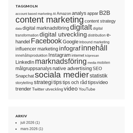
TAGGMOLN
B2B
analys
appar
Amazon
account based marketing
AI
content marketing
content strategy
digitalt
digital marknadsföring
digital
data
digital utveckling
e-
transformation
distribution
Facebook
handel
Google
Inbound marketing
innehåll
infograf
influencer marketing
Instagram
internet
innehållsproduktion
köpresan
marknadsföring
LinkedIn
mobilen
media
native advertising
målgruppsanalys
SEO
sociala medier
statistik
Snapchat
strategi
tips
tipsvideo
tips och råd
storytelling
video
trender
Twitter
YouTube
utveckling
ARKIV
juli 2026
(1)
mars 2026
(1)