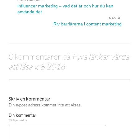
Navigera inlägg
Influencer marketing – vad det är och hur du kan
använda det
NÄSTA:
Riv barriärerna i content marketing
0 kommentarer på
Fyra länkar värda
att läsa v. 8 2016
Skriv en kommentar
Din e-post adress kommer inte att visas.
Din kommentar
(Obligatoriskt)