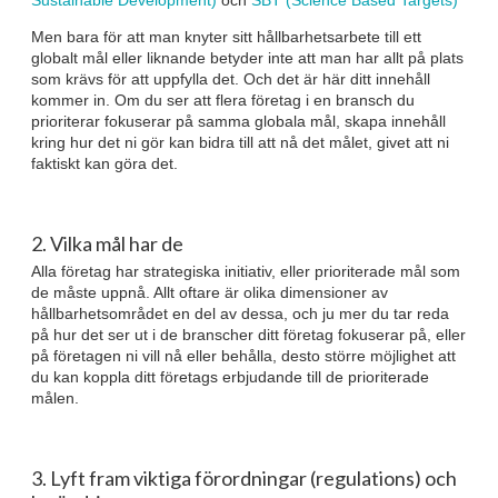
Sustainable Development)
och
SBT (Science Based Targets)
Men bara för att man knyter sitt hållbarhetsarbete till ett
globalt mål eller liknande betyder inte att man har allt på plats
som krävs för att uppfylla det. Och det är här ditt innehåll
kommer in. Om du ser att flera företag i en bransch du
prioriterar fokuserar på samma globala mål, skapa innehåll
kring hur det ni gör kan bidra till att nå det målet, givet att ni
faktiskt kan göra det.
2. Vilka mål har de
Alla företag har strategiska initiativ, eller prioriterade mål som
de måste uppnå. Allt oftare är olika dimensioner av
hållbarhetsområdet en del av dessa, och ju mer du tar reda
på hur det ser ut i de branscher ditt företag fokuserar på, eller
på företagen ni vill nå eller behålla, desto större möjlighet att
du kan koppla ditt företags erbjudande till de prioriterade
målen.
3. Lyft fram viktiga förordningar (regulations) och