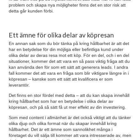
problem och skapa nya möjligheter finns det en stor risk att
detta går kunden förbi.
Ett ämne för olika delar av köpresan
En annan sak som du bör tänka på kring hållbarhet är att det
har en betydelse för din möjliga eller befintliga kund under
olika delar av deras resa mot ett köp. För en del, och i en del
situationer, kommer det att vara en så pass viktig fråga att du
kan använda den för som ett sätt att generera leads. I andra
fall kommer det att vara en fråga som blir viktigare längre in i
köpresan – kanske som ett sätt att kvalificera er som
leverantör.
Det finns en stor fördel med detta – att du kan skapa innehåll
kring hållbarhet som har en betydelse i olika delar av
köpresan, och på så sätt få ut mer effekt av din investering.
Som med content i allmänhet är det också viktigt att du tänker
olika djup och olika format när du skapar innehåll kring
hållbarhet. Det är ett ämne som sannolikhet många i
företaget du vill sälja till kommer att vara intresserade av, men