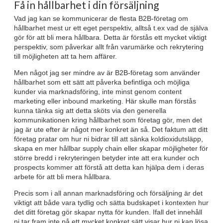
Få in hållbarhet i din försäljning
Vad jag kan se kommunicerar de flesta B2B-företag om
hållbarhet mest ur ett eget perspektiv, alltså t.ex vad de själva
gör för att bli mera hållbara. Detta är förstås ett mycket viktigt
perspektiv, som påverkar allt från varumärke och rekrytering
till möjligheten att ta hem affärer.
Men något jag ser mindre av är B2B-företag som använder
hållbarhet som ett sätt att påverka befintliga och möjliga
kunder via marknadsföring, inte minst genom content
marketing eller inbound marketing. Här skulle man förstås
kunna tänka sig att detta sköts via den generella
kommunikationen kring hållbarhet som företag gör, men det
jag är ute efter är något mer konkret än så. Det faktum att ditt
företag pratar om hur ni bidrar till att sänka koldioxidutsläpp,
skapa en mer hållbar supply chain eller skapar möjligheter för
större bredd i rekryteringen betyder inte att era kunder och
prospects kommer att förstå att detta kan hjälpa dem i deras
arbete för att bli mera hållbara.
Precis som i all annan marknadsföring och försäljning är det
viktigt att både vara tydlig och sätta budskapet i kontexten hur
det ditt företag gör skapar nytta för kunden. Ifall det innehåll
ni tar fram inte på ett mycket konkret sätt visar hur ni kan lösa