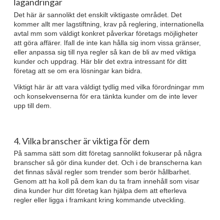
lagändringar
Det här är sannolikt det enskilt viktigaste området. Det
kommer allt mer lagstiftning, krav på reglering, internationella
avtal mm som väldigt konkret påverkar företags möjligheter
att göra affärer. Ifall de inte kan hålla sig inom vissa gränser,
eller anpassa sig till nya regler så kan de bli av med viktiga
kunder och uppdrag. Här blir det extra intressant för ditt
företag att se om era lösningar kan bidra.
Viktigt här är att vara väldigt tydlig med vilka förordningar mm
och konsekvenserna för era tänkta kunder om de inte lever
upp till dem.
4. Vilka branscher är viktiga för dem
På samma sätt som ditt företag sannolikt fokuserar på några
branscher så gör dina kunder det. Och i de branscherna kan
det finnas såväl regler som trender som berör hållbarhet.
Genom att ha koll på dem kan du ta fram innehåll som visar
dina kunder hur ditt företag kan hjälpa dem att efterleva
regler eller ligga i framkant kring kommande utveckling.