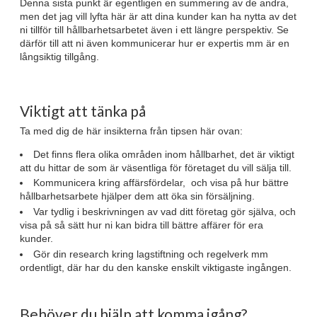
Denna sista punkt är egentligen en summering av de andra,
men det jag vill lyfta här är att dina kunder kan ha nytta av det
ni tillför till hållbarhetsarbetet även i ett längre perspektiv. Se
därför till att ni även kommunicerar hur er expertis mm är en
långsiktig tillgång.
Viktigt att tänka på
Ta med dig de här insikterna från tipsen här ovan:
Det finns flera olika områden inom hållbarhet, det är viktigt
att du hittar de som är väsentliga för företaget du vill sälja till.
Kommunicera kring affärsfördelar, och visa på hur bättre
hållbarhetsarbete hjälper dem att öka sin försäljning.
Var tydlig i beskrivningen av vad ditt företag gör själva, och
visa på så sätt hur ni kan bidra till bättre affärer för era
kunder.
Gör din research kring lagstiftning och regelverk mm
ordentligt, där har du den kanske enskilt viktigaste ingången.
Behöver du hjälp att komma igång?