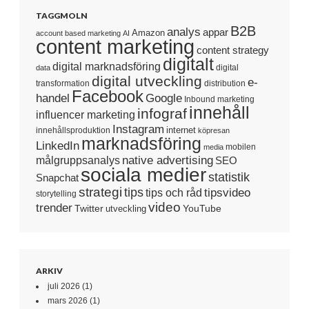
TAGGMOLN
B2B
analys
appar
Amazon
account based marketing
AI
content marketing
content strategy
digitalt
digital marknadsföring
digital
data
digital utveckling
e-
transformation
distribution
Facebook
handel
Google
Inbound marketing
innehåll
infograf
influencer marketing
Instagram
internet
innehållsproduktion
köpresan
marknadsföring
LinkedIn
mobilen
media
native advertising
målgruppsanalys
SEO
sociala medier
statistik
Snapchat
strategi
tips
tipsvideo
tips och råd
storytelling
video
trender
Twitter
YouTube
utveckling
ARKIV
juli 2026
(1)
mars 2026
(1)