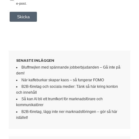
e-post.
SENASTE INLÄGGEN
Bluffmejlen med spännande jobberbjudanden – Gå inte på
dem!
När kaffeburkar skapar kaos – så fungerar FOMO
B2B-företag och sociala medier: Tänk så här kring konton
och innehåll
Så kan AI bli ett trumfkort för marknadsförare och
kommunikatörer
B2B-företag, lägg inte ner marknadsföringen – gör så här
istället!