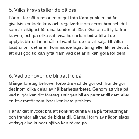
5. Vilka krav ställer de på oss
För att fortsätta resonemanget från förra punkten så är
givetvis konkreta krav och regelverk inom deras bransch det
som är viktigast för dina kunder att lösa. Genom att lyfta fram
kraven, och på olika sätt visa hur ni kan bidra till att de
uppfylls blir ditt innehåll relevant för de du vill sälja till. Allra
bäst är om det är en kommande lagstiftning eller liknande, så
att du i god tid kan lyfta fram vad det är ni kan göra för dem.
6. Vad behöver de bli bättre på
Många företag behöver förbättra vad de gör och hur de gör
det inom olika delar av hållbarhetsarbetet. Genom att visa på
vad ni gör kan ditt företag antingen bli en partner till dem eller
en leverantör som löser konkreta problem.
Här är det mycket bra att konkret kunna visa på förbättringar
och framför allt vad de bidrar till. Gärna i form av någon slags
verktyg dina kunder själva kan räkna på.