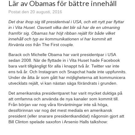
Lär av Obamas för bättre innehåll
Postat den 20 augusti, 2016
Det drar ihop sig till presidentval i USA, och ett nytt par flyttar
in i Vita Huset. Oavsett vilka det blir så har de en utmaning
framför sig. Obamas har höjt ribban rejält för både vilket
innehåll och typ av kommunikationen vi har kommit att
förvänta oss från
The First couple
.
Barack och Michelle Obama har varit presidentpar i USA
sedan 2008. När de flyttade in i Vita Huset hade Facebook
bara varit tillgängligt för alla i knappt två år. Twitter var inte
ens två år. Och Instagram och Snapchat hade inte uppfunnits.
Under de åtta år som gått har möjligheterna att kommunicera
utvecklats rejält, vi kan nästan säga förändrats i grunden.
Det amerikanska presidentparet har varit mycket duktiga på
att omfamna och använda de nya kanaler som kommit till.
Från början var nog våra förväntningar inte så höga,
dessförinnan var nog det mest mediala en amerikansk
president (eller snarare presidentkandidat) någonsin gjort att
Bill Clinton spelade saxofon i Arsenio Halls talkshow: