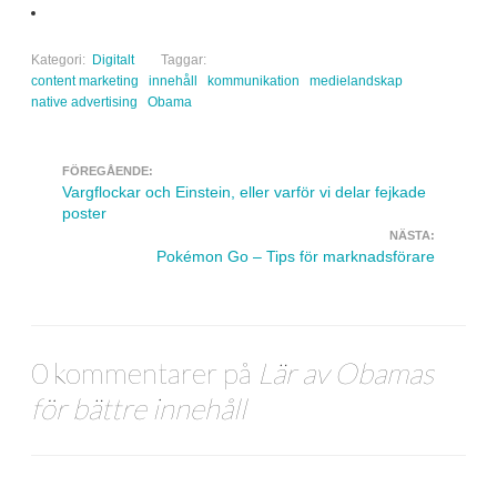
Kategori:
Digitalt
Taggar:
content marketing
innehåll
kommunikation
medielandskap
native advertising
Obama
FÖREGÅENDE:
Navigera inlägg
Vargflockar och Einstein, eller varför vi delar fejkade
poster
NÄSTA:
Pokémon Go – Tips för marknadsförare
0 kommentarer på
Lär av Obamas
för bättre innehåll