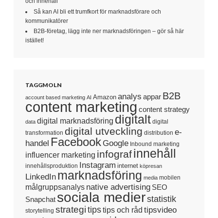
och innehåll
Så kan AI bli ett trumfkort för marknadsförare och
kommunikatörer
B2B-företag, lägg inte ner marknadsföringen – gör så här
istället!
TAGGMOLN
B2B
analys
appar
Amazon
account based marketing
AI
content marketing
content strategy
digitalt
digital marknadsföring
digital
data
digital utveckling
e-
transformation
distribution
Facebook
handel
Google
Inbound marketing
innehåll
infograf
influencer marketing
Instagram
internet
innehållsproduktion
köpresan
marknadsföring
LinkedIn
mobilen
media
native advertising
målgruppsanalys
SEO
sociala medier
statistik
Snapchat
strategi
tips
tipsvideo
tips och råd
storytelling