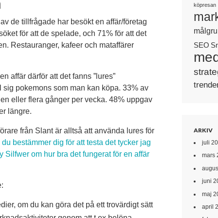
n
köpresan
mark
v de tillfrågade har besökt en affär/företag
målgru
öket för att de spelade, och 71% för att det
SEO
ten. Restauranger, kafeer och mataffärer
S
med
strate
 affär därför att det fanns ”lures”
trende
a till sig pokemons som man kan köpa. 33% av
en eller flera gånger per vecka. 48% uppgav
er längre.
ARKIV
örare från Slant är alltså att använda lures för
du bestämmer dig för att testa det tycker jag
juli 2
 Silfwer om hur bra det fungerat för en affär
mars 
augus
juni 
e:
maj 2
er, om du kan göra det på ett trovärdigt sätt
april 
nadsaktiviteter genom att t.ex belöna