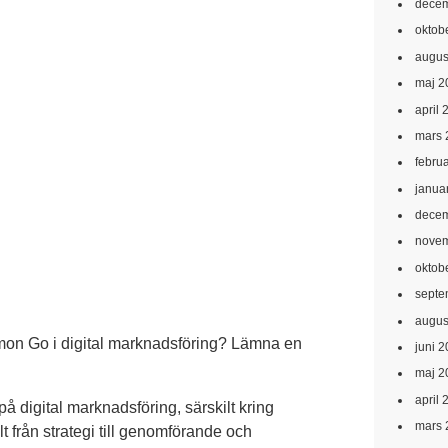
decem
oktob
augus
maj 2
april 
mars 
febru
janua
decem
novem
oktob
septe
augus
kemon Go i digital marknadsföring? Lämna en
juni 
maj 2
april 
e på digital marknadsföring, särskilt kring
mars 
t från strategi till genomförande och